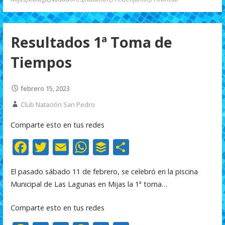
k
p
r
Resultados 1ª Toma de
Tiempos
febrero 15, 2023
Club Natación San Pedro
Comparte esto en tus redes
F
T
E
W
B
C
ac
w
m
h
uf
o
El pasado sábado 11 de febrero, se celebró en la piscina
e
itt
ai
at
f
m
Municipal de Las Lagunas en Mijas la 1ª toma…
b
er
l
s
er
p
o
A
ar
Comparte esto en tus redes