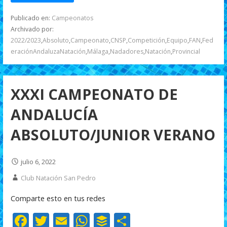
b
er
l
s
er
p
Publicado en:
Campeonatos
o
A
ar
Archivado por:
2022/2023
,
Absoluto
,
Campeonato
,
CNSP
,
Competición
,
Equipo
,
FAN
,
Fed
o
p
ti
eraciónAndaluzaNatación
,
Málaga
,
Nadadores
,
Natación
,
Provincial
k
p
r
XXXI CAMPEONATO DE
ANDALUCÍA
ABSOLUTO/JUNIOR VERANO
julio 6, 2022
Club Natación San Pedro
Comparte esto en tus redes
F
T
E
W
B
C