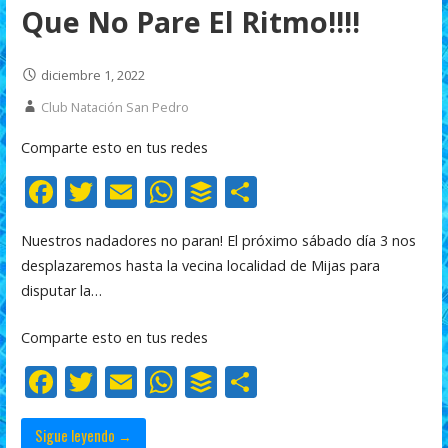
Que No Pare El Ritmo!!!!
diciembre 1, 2022
Club Natación San Pedro
Comparte esto en tus redes
F
T
E
W
B
C
ac
w
m
h
uf
o
Nuestros nadadores no paran! El próximo sábado día 3 nos
e
itt
ai
at
f
m
desplazaremos hasta la vecina localidad de Mijas para
b
er
l
s
er
p
disputar la…
o
A
ar
Comparte esto en tus redes
o
p
ti
F
T
E
W
B
C
k
p
r
ac
w
m
h
uf
o
e
itt
ai
at
f
m
Sigue leyendo →