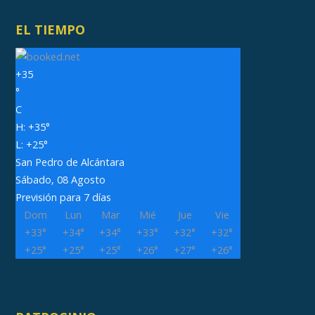
EL TIEMPO
+
35
°
C
H:
+
35°
L:
+
25°
San Pedro de Alcántara
Sábado, 08 Agosto
Previsión para 7 días
Dom
Lun
Mar
Mié
Jue
Vie
+
33°
+
34°
+
34°
+
33°
+
32°
+
32°
+
25°
+
25°
+
25°
+
26°
+
27°
+
26°