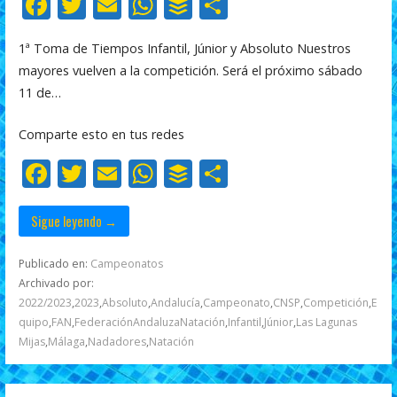
F
T
E
W
B
C
ac
w
m
h
uf
o
1ª Toma de Tiempos Infantil, Júnior y Absoluto Nuestros
e
itt
ai
at
f
m
mayores vuelven a la competición. Será el próximo sábado
b
er
l
s
er
p
11 de…
o
A
ar
Comparte esto en tus redes
o
p
ti
F
T
E
W
B
C
k
p
r
ac
w
m
h
uf
o
e
itt
ai
at
f
m
Sigue leyendo →
b
er
l
s
er
p
Publicado en:
Campeonatos
o
A
ar
Archivado por:
2022/2023
,
2023
,
Absoluto
,
Andalucía
,
Campeonato
,
CNSP
,
Competición
,
E
o
p
ti
quipo
,
FAN
,
FederaciónAndaluzaNatación
,
Infantil
,
Júnior
,
Las Lagunas
k
p
r
Mijas
,
Málaga
,
Nadadores
,
Natación