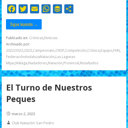
o
p
ti
F
T
E
W
B
C
k
p
r
ac
w
m
h
uf
o
e
itt
ai
at
f
m
Sigue leyendo →
b
er
l
s
er
p
Publicado en:
Crónicas
,
Noticias
o
A
ar
Archivado por:
2022/2023
,
2023
,
Campeonato
,
CNSP
,
Competición
,
Crónica
,
Equipo
,
FAN
,
o
p
ti
FederaciónAndaluzaNatación
,
Las Lagunas
k
p
r
Mijas
,
Málaga
,
Nadadores
,
Natación
,
Provincial
,
Resultados
El Turno de Nuestros
Peques
marzo 2, 2023
Club Natación San Pedro