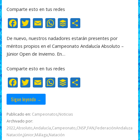
Comparte esto en tus redes
F
T
E
W
B
C
ac
w
m
h
uf
o
De nuevo, nuestros nadadores estarán presentes por
e
itt
ai
at
f
m
méritos propios en el Campeonato Andalucía Absoluto –
b
er
l
s
er
p
Júnior Open de Invierno. En…
o
A
ar
Comparte esto en tus redes
o
p
ti
F
T
E
W
B
C
k
p
r
ac
w
m
h
uf
o
e
itt
ai
at
f
m
Sigue leyendo →
b
er
l
s
er
p
Publicado en:
Campeonatos
,
Noticias
o
A
ar
Archivado por:
2022
,
Absoluto
,
Andalucía
,
Campeonato
,
CNSP
,
FAN
,
FederaciónAndaluza
o
p
ti
Natación
,
Júnior
,
Málaga
,
Natación