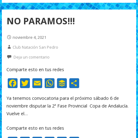
k
p
r
NO PARAMOS!!!
noviembre 4, 2021
Club Natación San Pedro
Deja un comentario
Comparte esto en tus redes
F
T
E
W
B
C
ac
w
m
h
uf
o
Ya tenemos convocatoria para el próximo sábado 6 de
e
itt
ai
at
f
m
noviembre disputar la 2ª Fase Provincial Copa de Andalucía.
b
er
l
s
er
p
Vuelve el…
o
A
ar
Comparte esto en tus redes
o
p
ti