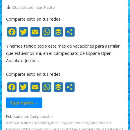
Club Natación San Pedro
Comparte esto en tus redes
F
T
E
W
B
C
ac
w
m
h
uf
o
Y hemos tenido todo este mes de vacaciones para asimilar
e
itt
ai
at
f
m
que estuvimos ahí, en el Campeonato de España Open
b
er
l
s
er
p
Absoluto-Junior…
o
A
ar
Comparte esto en tus redes
o
p
ti
F
T
E
W
B
C
k
p
r
ac
w
m
h
uf
o
e
itt
ai
at
f
m
Sigue leyendo →
b
er
l
s
er
p
Publicado en:
Campeonatos
o
A
ar
Archivado por:
2022/2023
,
Absoluto
,
Campeonato
,
Campeonato
España
,
CNSP
,
Competición
,
España
,
FAN
,
FederaciónAndaluzaNatación
,
I