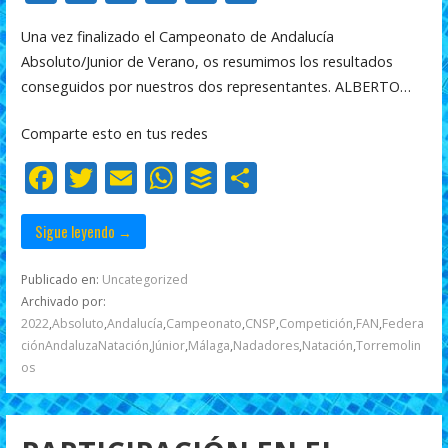
ac
w
m
h
uf
o
Una vez finalizado el Campeonato de Andalucía
e
itt
ai
at
f
m
Absoluto/Junior de Verano, os resumimos los resultados
b
er
l
s
er
p
conseguidos por nuestros dos representantes. ALBERTO…
o
A
ar
Comparte esto en tus redes
o
p
ti
F
T
E
W
B
C
k
p
r
ac
w
m
h
uf
o
e
itt
ai
at
f
m
Sigue leyendo →
b
er
l
s
er
p
Publicado en:
Uncategorized
o
A
ar
Archivado por:
2022
,
Absoluto
,
Andalucía
,
Campeonato
,
CNSP
,
Competición
,
FAN
,
Federa
o
p
ti
ciónAndaluzaNatación
,
Júnior
,
Málaga
,
Nadadores
,
Natación
,
Torremolin
k
p
r
os