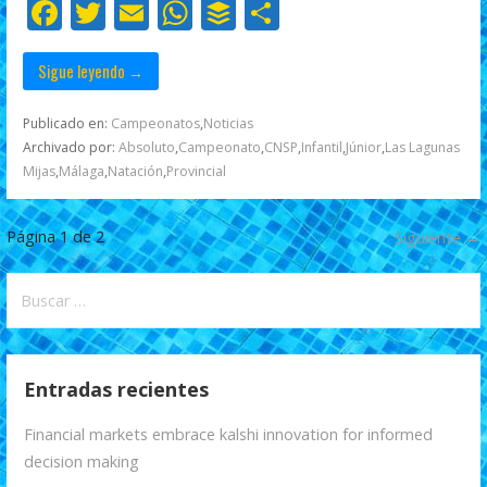
F
T
E
W
B
C
k
p
r
ac
w
m
h
uf
o
e
itt
ai
at
f
m
Sigue leyendo →
b
er
l
s
er
p
Publicado en:
Campeonatos
,
Noticias
o
A
ar
Archivado por:
Absoluto
,
Campeonato
,
CNSP
,
Infantil
,
Júnior
,
Las Lagunas
Mijas
,
Málaga
,
Natación
,
Provincial
o
p
ti
k
p
r
Navegación
Página 1 de 2
Siguiente →
por
Buscar:
Entrada
Entradas recientes
Financial markets embrace kalshi innovation for informed
decision making