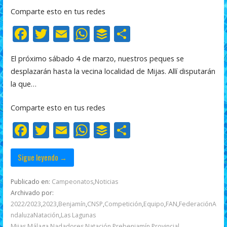
Comparte esto en tus redes
F
T
E
W
B
C
ac
w
m
h
uf
o
El próximo sábado 4 de marzo, nuestros peques se
e
itt
ai
at
f
m
desplazarán hasta la vecina localidad de Mijas. Allí disputarán
b
er
l
s
er
p
la que…
o
A
ar
Comparte esto en tus redes
o
p
ti
F
T
E
W
B
C
k
p
r
ac
w
m
h
uf
o
e
itt
ai
at
f
m
Sigue leyendo →
b
er
l
s
er
p
Publicado en:
Campeonatos
,
Noticias
o
A
ar
Archivado por:
2022/2023
,
2023
,
Benjamín
,
CNSP
,
Competición
,
Equipo
,
FAN
,
FederaciónA
o
p
ti
ndaluzaNatación
,
Las Lagunas
Mijas
,
Málaga
,
Nadadores
,
Natación
,
Prebenjamín
,
Provincial