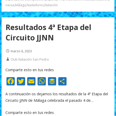
o
p
ti
nacua
,
Málaga
,
Nadadores
,
Natación
k
p
r
Resultados 4ª Etapa del
Circuito JJNN
marzo 6, 2023
Club Natación San Pedro
Comparte esto en tus redes
F
T
E
W
B
C
ac
w
m
h
uf
o
A continuación os dejamos los resultados de la 4ª Etapa del
e
itt
ai
at
f
m
Circuito JJNN de Málaga celebrada el pasado 4 de…
b
er
l
s
er
p
o
A
ar
Comparte esto en tus redes