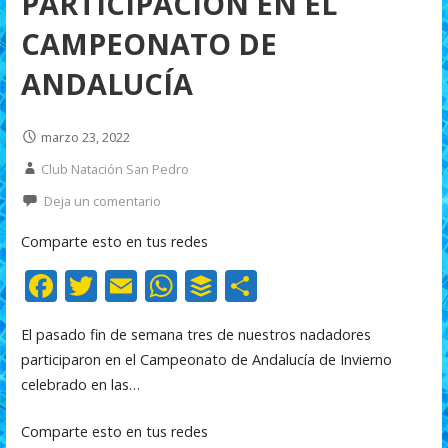
PARTICIPACIÓN EN EL
CAMPEONATO DE
ANDALUCÍA
marzo 23, 2022
Club Natación San Pedro
Deja un comentario
Comparte esto en tus redes
F
T
E
W
B
C
ac
w
m
h
uf
o
El pasado fin de semana tres de nuestros nadadores
e
itt
ai
at
f
m
participaron en el Campeonato de Andalucía de Invierno
b
er
l
s
er
p
celebrado en las…
o
A
ar
Comparte esto en tus redes
o
p
ti