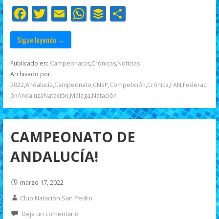
F
T
E
W
B
C
k
p
r
ac
w
m
h
uf
o
e
itt
ai
at
f
m
Sigue leyendo →
b
er
l
s
er
p
Publicado en:
Campeonatos
,
Crónicas
,
Noticias
o
A
ar
Archivado por:
2022
,
Andalucía
,
Campeonato
,
CNSP
,
Competición
,
Crónica
,
FAN
,
Federaci
o
p
ti
ónAndaluzaNatación
,
Málaga
,
Natación
k
p
r
CAMPEONATO DE
ANDALUCÍA!
marzo 17, 2022
Club Natación San Pedro
Deja un comentario