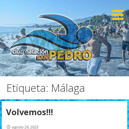
Saltar
al
contenido
CNSP
Club Natación San Pedro
Etiqueta: Málaga
Volvemos!!!
agosto 29, 2023