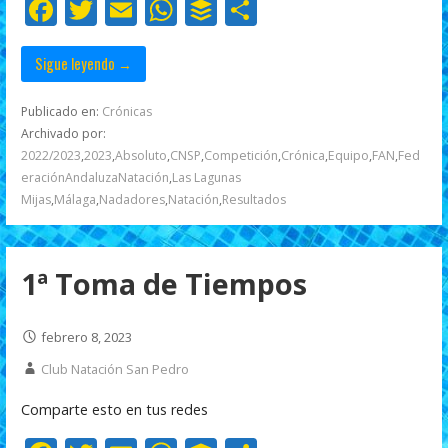
o
p
ti
F
T
E
W
B
C
k
p
r
ac
w
m
h
uf
o
e
itt
ai
at
f
m
Sigue leyendo →
b
er
l
s
er
p
Publicado en:
Crónicas
o
A
ar
Archivado por:
2022/2023
,
2023
,
Absoluto
,
CNSP
,
Competición
,
Crónica
,
Equipo
,
FAN
,
Fed
o
p
ti
eraciónAndaluzaNatación
,
Las Lagunas
k
p
r
Mijas
,
Málaga
,
Nadadores
,
Natación
,
Resultados
1ª Toma de Tiempos
febrero 8, 2023
Club Natación San Pedro
Comparte esto en tus redes