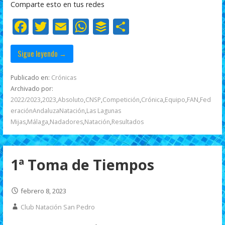
o
A
ar
Comparte esto en tus redes
o
p
ti
F
T
E
W
B
C
k
p
r
ac
w
m
h
uf
o
e
itt
ai
at
f
m
Sigue leyendo →
b
er
l
s
er
p
Publicado en:
Crónicas
o
A
ar
Archivado por:
2022/2023
,
2023
,
Absoluto
,
CNSP
,
Competición
,
Crónica
,
Equipo
,
FAN
,
Fed
o
p
ti
eraciónAndaluzaNatación
,
Las Lagunas
k
p
r
Mijas
,
Málaga
,
Nadadores
,
Natación
,
Resultados
1ª Toma de Tiempos
febrero 8, 2023
Club Natación San Pedro