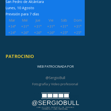
San Pedro de Alcántara
Lunes, 10 Agosto
Previsión para 7 días
Mar
Mié
Jue
Vie
Sáb
Dom
+
34°
+
31°
+
31°
+
31°
+
31°
+
31°
+
24°
+
26°
+
26°
+
26°
+
25°
+
25°
PATROCINIO
WEB PATROCINADA POR
@SergioBull
Fotografía y Video profesional