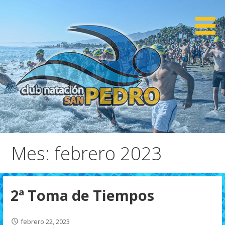
Saltar
al
contenido
CNSP
Club Natación San Pedro
Mes: febrero 2023
2ª Toma de Tiempos
febrero 22, 2023