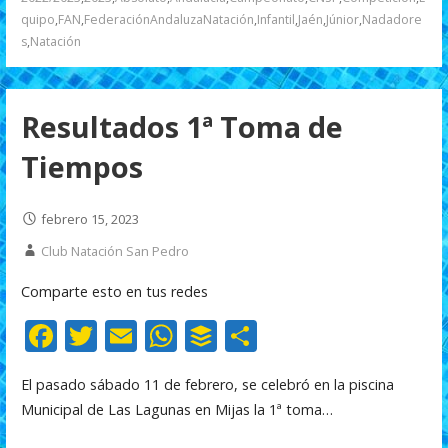
o
p
ti
quipo
,
FAN
,
FederaciónAndaluzaNatación
,
Infantil
,
Jaén
,
Júnior
,
Nadadore
k
p
r
s
,
Natación
Resultados 1ª Toma de
Tiempos
febrero 15, 2023
Club Natación San Pedro
Comparte esto en tus redes
F
T
E
W
B
C
ac
w
m
h
uf
o
El pasado sábado 11 de febrero, se celebró en la piscina
e
itt
ai
at
f
m
Municipal de Las Lagunas en Mijas la 1ª toma…
b
er
l
s
er
p