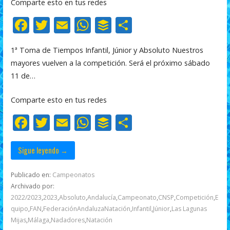
Comparte esto en tus redes
F
T
E
W
B
C
ac
w
m
h
uf
o
1ª Toma de Tiempos Infantil, Júnior y Absoluto Nuestros
e
itt
ai
at
f
m
mayores vuelven a la competición. Será el próximo sábado
b
er
l
s
er
p
11 de…
o
A
ar
Comparte esto en tus redes
o
p
ti
F
T
E
W
B
C
k
p
r
ac
w
m
h
uf
o
e
itt
ai
at
f
m
Sigue leyendo →
b
er
l
s
er
p
Publicado en:
Campeonatos
o
A
ar
Archivado por:
2022/2023
,
2023
,
Absoluto
,
Andalucía
,
Campeonato
,
CNSP
,
Competición
,
E
o
p
ti
quipo
,
FAN
,
FederaciónAndaluzaNatación
,
Infantil
,
Júnior
,
Las Lagunas
k
p
r
Mijas
,
Málaga
,
Nadadores
,
Natación