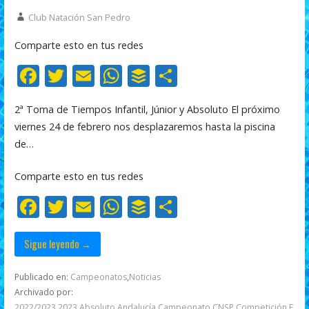
Club Natación San Pedro
Comparte esto en tus redes
F
T
E
W
B
C
ac
w
m
h
uf
o
2ª Toma de Tiempos Infantil, Júnior y Absoluto El próximo
e
itt
ai
at
f
m
viernes 24 de febrero nos desplazaremos hasta la piscina
b
er
l
s
er
p
de…
o
A
ar
Comparte esto en tus redes
o
p
ti
F
T
E
W
B
C
k
p
r
ac
w
m
h
uf
o
e
itt
ai
at
f
m
Sigue leyendo →
b
er
l
s
er
p
Publicado en:
Campeonatos
,
Noticias
o
A
ar
Archivado por:
2022/2023
,
2023
,
Absoluto
,
Andalucía
,
Campeonato
,
CNSP
,
Competición
,
E