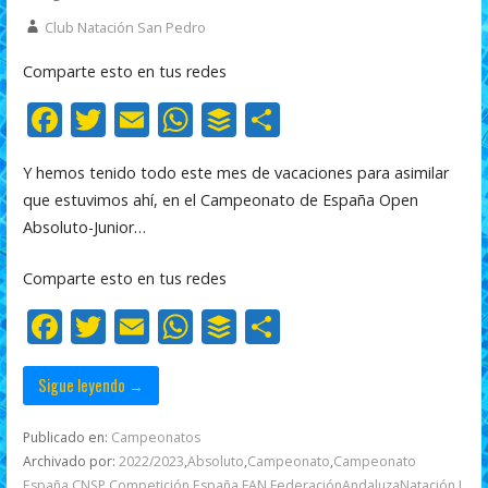
Club Natación San Pedro
Comparte esto en tus redes
F
T
E
W
B
C
ac
w
m
h
uf
o
Y hemos tenido todo este mes de vacaciones para asimilar
e
itt
ai
at
f
m
que estuvimos ahí, en el Campeonato de España Open
b
er
l
s
er
p
Absoluto-Junior…
o
A
ar
Comparte esto en tus redes
o
p
ti
F
T
E
W
B
C
k
p
r
ac
w
m
h
uf
o
e
itt
ai
at
f
m
Sigue leyendo →
b
er
l
s
er
p
Publicado en:
Campeonatos
o
A
ar
Archivado por:
2022/2023
,
Absoluto
,
Campeonato
,
Campeonato
España
,
CNSP
,
Competición
,
España
,
FAN
,
FederaciónAndaluzaNatación
,
I