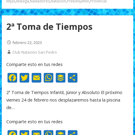
k
p
r
Mijas
,
Málaga
,
Nadadores
,
Natación
,
Prebenjamín
,
Provincial
2ª Toma de Tiempos
febrero 22, 2023
Club Natación San Pedro
Comparte esto en tus redes
F
T
E
W
B
C
ac
w
m
h
uf
o
2ª Toma de Tiempos Infantil, Júnior y Absoluto El próximo
e
itt
ai
at
f
m
viernes 24 de febrero nos desplazaremos hasta la piscina
b
er
l
s
er
p
de…
o
A
ar
Comparte esto en tus redes
o
p
ti
F
T
E
W
B
C