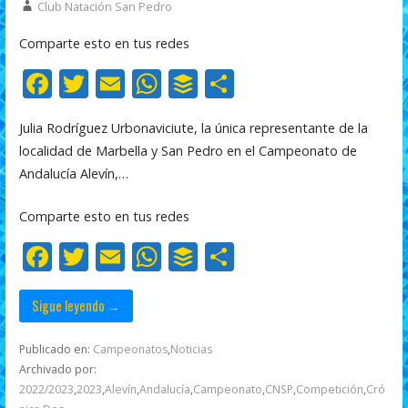
Club Natación San Pedro
Comparte esto en tus redes
F
T
E
W
B
C
ac
w
m
h
uf
o
Julia Rodríguez Urbonaviciute, la única representante de la
e
itt
ai
at
f
m
localidad de Marbella y San Pedro en el Campeonato de
b
er
l
s
er
p
Andalucía Alevín,…
o
A
ar
Comparte esto en tus redes
o
p
ti
F
T
E
W
B
C
k
p
r
ac
w
m
h
uf
o
e
itt
ai
at
f
m
Sigue leyendo →
b
er
l
s
er
p
Publicado en:
Campeonatos
,
Noticias
o
A
ar
Archivado por:
2022/2023
,
2023
,
Alevín
,
Andalucía
,
Campeonato
,
CNSP
,
Competición
,
Cró
o
p
ti