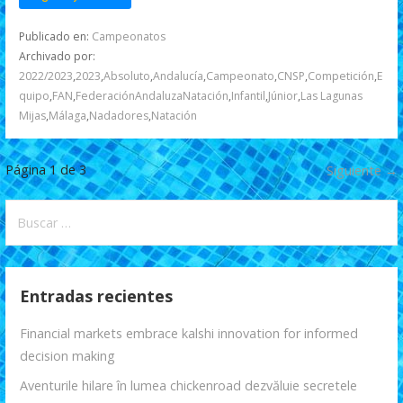
e
itt
ai
at
f
m
b
er
l
s
er
p
Publicado en:
Campeonatos
o
A
ar
Archivado por:
2022/2023
,
2023
,
Absoluto
,
Andalucía
,
Campeonato
,
CNSP
,
Competición
,
E
o
p
ti
quipo
,
FAN
,
FederaciónAndaluzaNatación
,
Infantil
,
Júnior
,
Las Lagunas
k
p
r
Mijas
,
Málaga
,
Nadadores
,
Natación
Navegación
Página 1 de 3
Siguiente →
por
Buscar:
Entrada
Entradas recientes
Financial markets embrace kalshi innovation for informed
decision making
Aventurile hilare în lumea chickenroad dezvăluie secretele