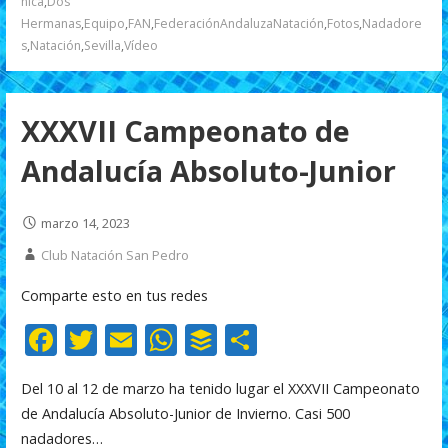
nica
,
Dos
k
p
r
Hermanas
,
Equipo
,
FAN
,
FederaciónAndaluzaNatación
,
Fotos
,
Nadadore
s
,
Natación
,
Sevilla
,
Vídeo
XXXVII Campeonato de
Andalucía Absoluto-Junior
marzo 14, 2023
Club Natación San Pedro
Comparte esto en tus redes
F
T
E
W
B
C
ac
w
m
h
uf
o
Del 10 al 12 de marzo ha tenido lugar el XXXVII Campeonato
e
itt
ai
at
f
m
de Andalucía Absoluto-Junior de Invierno. Casi 500
b
er
l
s
er
p
nadadores…