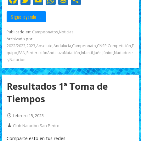
k
p
r
ac
w
m
h
uf
o
e
itt
ai
at
f
m
Sigue leyendo →
b
er
l
s
er
p
Publicado en:
Campeonatos
,
Noticias
o
A
ar
Archivado por:
2022/2023
,
2023
,
Absoluto
,
Andalucía
,
Campeonato
,
CNSP
,
Competición
,
E
o
p
ti
quipo
,
FAN
,
FederaciónAndaluzaNatación
,
Infantil
,
Jaén
,
Júnior
,
Nadadore
k
p
r
s
,
Natación
Resultados 1ª Toma de
Tiempos
febrero 15, 2023
Club Natación San Pedro
Comparte esto en tus redes