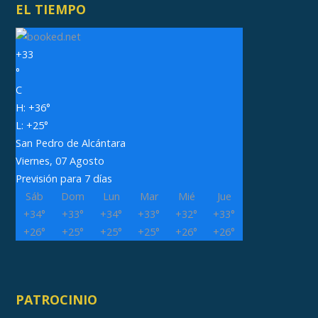
EL TIEMPO
+
33
°
C
H:
+
36°
L:
+
25°
San Pedro de Alcántara
Viernes, 07 Agosto
Previsión para 7 días
Sáb
Dom
Lun
Mar
Mié
Jue
+
34°
+
33°
+
34°
+
33°
+
32°
+
33°
+
26°
+
25°
+
25°
+
25°
+
26°
+
26°
PATROCINIO