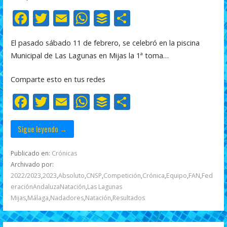
F
T
E
W
B
C
ac
w
m
h
uf
o
El pasado sábado 11 de febrero, se celebró en la piscina
e
itt
ai
at
f
m
Municipal de Las Lagunas en Mijas la 1ª toma…
b
er
l
s
er
p
o
A
ar
Comparte esto en tus redes
o
p
ti
F
T
E
W
B
C
k
p
r
ac
w
m
h
uf
o
e
itt
ai
at
f
m
Sigue leyendo →
b
er
l
s
er
p
Publicado en:
Crónicas
o
A
ar
Archivado por:
2022/2023
,
2023
,
Absoluto
,
CNSP
,
Competición
,
Crónica
,
Equipo
,
FAN
,
Fed
o
p
ti
eraciónAndaluzaNatación
,
Las Lagunas
k
p
r
Mijas
,
Málaga
,
Nadadores
,
Natación
,
Resultados