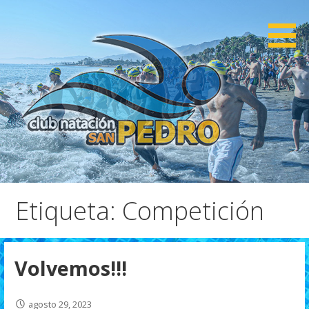
Saltar
al
contenido
CNSP
Club Natación San Pedro
Etiqueta: Competición
Volvemos!!!
agosto 29, 2023