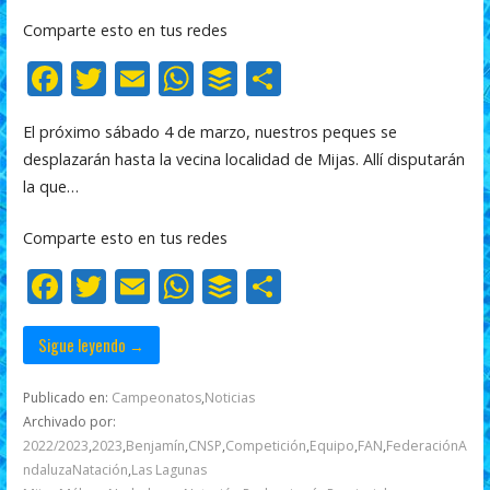
Comparte esto en tus redes
F
T
E
W
B
C
ac
w
m
h
uf
o
El próximo sábado 4 de marzo, nuestros peques se
e
itt
ai
at
f
m
desplazarán hasta la vecina localidad de Mijas. Allí disputarán
b
er
l
s
er
p
la que…
o
A
ar
Comparte esto en tus redes
o
p
ti
F
T
E
W
B
C
k
p
r
ac
w
m
h
uf
o
e
itt
ai
at
f
m
Sigue leyendo →
b
er
l
s
er
p
Publicado en:
Campeonatos
,
Noticias
o
A
ar
Archivado por:
2022/2023
,
2023
,
Benjamín
,
CNSP
,
Competición
,
Equipo
,
FAN
,
FederaciónA
o
p
ti
ndaluzaNatación
,
Las Lagunas