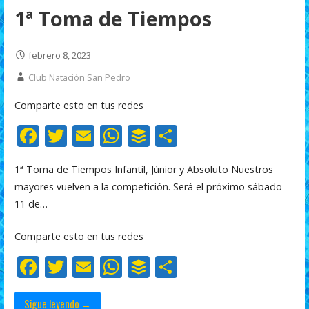
1ª Toma de Tiempos
febrero 8, 2023
Club Natación San Pedro
Comparte esto en tus redes
F
T
E
W
B
C
ac
w
m
h
uf
o
1ª Toma de Tiempos Infantil, Júnior y Absoluto Nuestros
e
itt
ai
at
f
m
mayores vuelven a la competición. Será el próximo sábado
b
er
l
s
er
p
11 de…
o
A
ar
Comparte esto en tus redes
o
p
ti
F
T
E
W
B
C
k
p
r
ac
w
m
h
uf
o
Sigue leyendo →