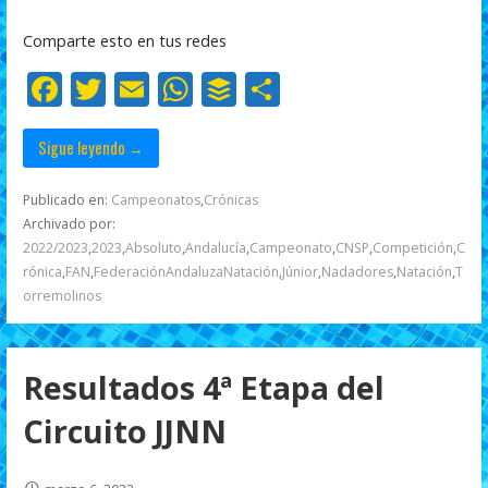
o
A
ar
Comparte esto en tus redes
o
p
ti
F
T
E
W
B
C
k
p
r
ac
w
m
h
uf
o
e
itt
ai
at
f
m
Sigue leyendo →
b
er
l
s
er
p
Publicado en:
Campeonatos
,
Crónicas
o
A
ar
Archivado por:
2022/2023
,
2023
,
Absoluto
,
Andalucía
,
Campeonato
,
CNSP
,
Competición
,
C
o
p
ti
rónica
,
FAN
,
FederaciónAndaluzaNatación
,
Júnior
,
Nadadores
,
Natación
,
T
k
p
r
orremolinos
Resultados 4ª Etapa del
Circuito JJNN