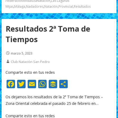
FederaciónAndaluzaNatación
,
Las Lagunas
k
p
r
Mijas
,
Málaga
,
Nadadores
,
Natación
,
Provincial
,
Resultados
Resultados 2ª Toma de
Tiempos
marzo 5, 2023
Club Natación San Pedro
Comparte esto en tus redes
F
T
E
W
B
C
ac
w
m
h
uf
o
Os dejamos los resultados de la 2ª Toma de Tiempos –
e
itt
ai
at
f
m
Zona Oriental celebrada el pasado 25 de febrero en…
b
er
l
s
er
p
o
A
ar
Comparte esto en tus redes