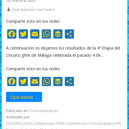
marzo 6, 2023
Club Natación San Pedro
Comparte esto en tus redes
F
T
E
W
B
C
ac
w
m
h
uf
o
A continuación os dejamos los resultados de la 4ª Etapa del
e
itt
ai
at
f
m
Circuito JJNN de Málaga celebrada el pasado 4 de…
b
er
l
s
er
p
o
A
ar
Comparte esto en tus redes
o
p
ti
F
T
E
W
B
C
k
p
r
ac
w
m
h
uf
o
e
itt
ai
at
f
m
Sigue leyendo →
b
er
l
s
er
p
Publicado en:
Crónicas
,
Noticias
o
A
ar
Archivado por:
2022/2023
,
2023
,
Campeonato
,
CNSP
,
Competición
,
Crónica
,
Equipo
,
FAN
,
o
p
ti