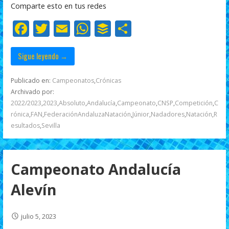
Comparte esto en tus redes
o
p
ti
F
T
E
W
B
C
k
p
r
ac
w
m
h
uf
o
e
itt
ai
at
f
m
Sigue leyendo →
b
er
l
s
er
p
Publicado en:
Campeonatos
,
Crónicas
o
A
ar
Archivado por:
2022/2023
,
2023
,
Absoluto
,
Andalucía
,
Campeonato
,
CNSP
,
Competición
,
C
o
p
ti
rónica
,
FAN
,
FederaciónAndaluzaNatación
,
Júnior
,
Nadadores
,
Natación
,
R
k
p
r
esultados
,
Sevilla
Campeonato Andalucía
Alevín
julio 5, 2023