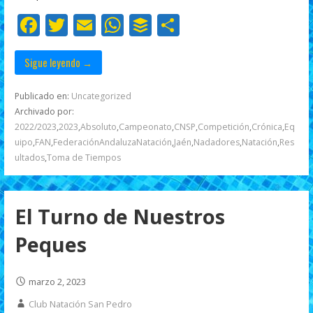
o
p
ti
F
T
E
W
B
C
k
p
r
ac
w
m
h
uf
o
e
itt
ai
at
f
m
Sigue leyendo →
b
er
l
s
er
p
Publicado en:
Uncategorized
o
A
ar
Archivado por:
2022/2023
,
2023
,
Absoluto
,
Campeonato
,
CNSP
,
Competición
,
Crónica
,
Eq
o
p
ti
uipo
,
FAN
,
FederaciónAndaluzaNatación
,
Jaén
,
Nadadores
,
Natación
,
Res
k
p
r
ultados
,
Toma de Tiempos
El Turno de Nuestros
Peques
marzo 2, 2023
Club Natación San Pedro