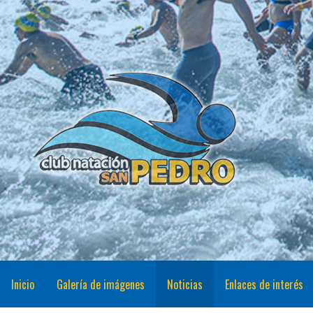
Saltar
al
contenido
CNSP
Club Natación San Pedro
Inicio
Galería de imágenes
Noticias
Enlaces de interés