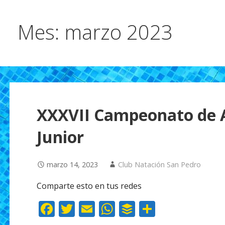
Mes: marzo 2023
XXXVII Campeonato de A
Junior
marzo 14, 2023
Club Natación San Pedro
Comparte esto en tus redes
F
T
E
W
B
C
ac
w
m
h
uf
o