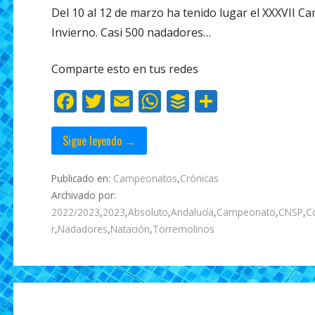
Del 10 al 12 de marzo ha tenido lugar el XXXVII 
e
itt
ai
at
f
m
Invierno. Casi 500 nadadores…
b
er
l
s
er
p
o
A
ar
Comparte esto en tus redes
o
p
ti
F
T
E
W
B
C
k
p
r
ac
w
m
h
uf
o
e
itt
ai
at
f
m
Sigue leyendo →
b
er
l
s
er
p
Publicado en:
Campeonatos
,
Crónicas
o
A
ar
Archivado por:
o
p
ti
2022/2023
,
2023
,
Absoluto
,
Andalucía
,
Campeonato
,
CNSP
,
C
k
p
r
r
,
Nadadores
,
Natación
,
Torremolinos