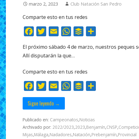
marzo 2, 2023
Club Natación San Pedro
Comparte esto en tus redes
F
T
E
W
B
C
ac
w
m
h
uf
o
El próximo sábado 4 de marzo, nuestros peques se 
e
itt
ai
at
f
m
Allí disputarán la que…
b
er
l
s
er
p
o
A
ar
Comparte esto en tus redes
o
p
ti
F
T
E
W
B
C
k
p
r
ac
w
m
h
uf
o
e
itt
ai
at
f
m
Sigue leyendo →
b
er
l
s
er
p
Publicado en:
Campeonatos
,
Noticias
o
A
ar
Archivado por:
2022/2023
,
2023
,
Benjamín
,
CNSP
,
Competici
o
p
ti
Mijas
,
Málaga
,
Nadadores
,
Natación
,
Prebenjamín
,
Provincial