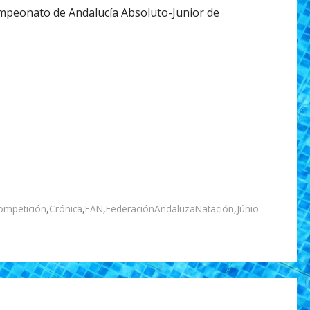
Campeonato de Andalucía Absoluto-Junior de
ompetición
,
Crónica
,
FAN
,
FederaciónAndaluzaNatación
,
Júnio