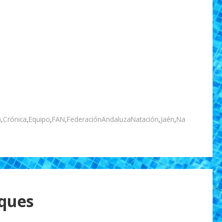
n
,
Crónica
,
Equipo
,
FAN
,
FederaciónAndaluzaNatación
,
Jaén
,
Na
eques