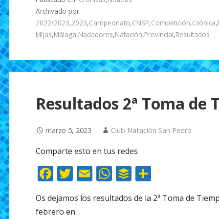
o
A
ar
Archivado por:
o
p
ti
2022/2023
,
2023
,
Campeonato
,
CNSP
,
Competición
,
Crónica
,
k
p
r
Mijas
,
Málaga
,
Nadadores
,
Natación
,
Provincial
,
Resultados
Resultados 2ª Toma de 
marzo 5, 2023
Club Natación San Pedro
Comparte esto en tus redes
F
T
E
W
B
C
ac
w
m
h
uf
o
Os dejamos los resultados de la 2ª Toma de Tiemp
e
itt
ai
at
f
m
febrero en…