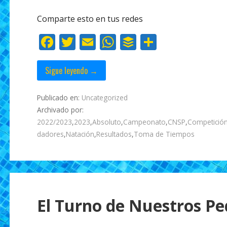
b
er
l
s
er
p
o
A
ar
Comparte esto en tus redes
o
p
ti
F
T
E
W
B
C
k
p
r
ac
w
m
h
uf
o
e
itt
ai
at
f
m
Sigue leyendo →
b
er
l
s
er
p
Publicado en:
Uncategorized
o
A
ar
Archivado por:
o
p
ti
2022/2023
,
2023
,
Absoluto
,
Campeonato
,
CNSP
,
Competició
k
p
r
dadores
,
Natación
,
Resultados
,
Toma de Tiempos
El Turno de Nuestros P