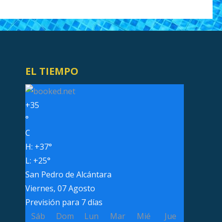
EL TIEMPO
+
35
°
C
H:
+
37°
L:
+
25°
San Pedro de Alcántara
Viernes, 07 Agosto
Previsión para 7 días
Sáb
Dom
Lun
Mar
Mié
Jue