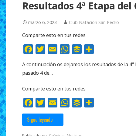
Resultados 4ª Etapa del 
marzo 6, 2023
Club Natación San Pedro
Comparte esto en tus redes
F
T
E
W
B
C
ac
w
m
h
uf
o
A continuación os dejamos los resultados de la 4ª 
e
itt
ai
at
f
m
pasado 4 de…
b
er
l
s
er
p
o
A
ar
Comparte esto en tus redes
o
p
ti
F
T
E
W
B
C
k
p
r
ac
w
m
h
uf
o
e
itt
ai
at
f
m
Sigue leyendo →
b
er
l
s
er
p
Publicado en:
Crónicas
,
Noticias