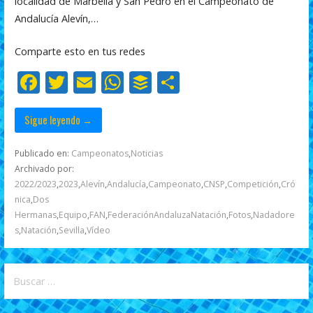
localidad de Marbella y San Pedro en el Campeonato de
b
er
l
s
er
p
Andalucía Alevín,…
o
A
ar
Comparte esto en tus redes
o
p
ti
F
T
E
W
B
C
k
p
r
ac
w
m
h
uf
o
e
itt
ai
at
f
m
Sigue leyendo →
b
er
l
s
er
p
Publicado en:
Campeonatos
,
Noticias
o
A
ar
Archivado por:
2022/2023
,
2023
,
Alevín
,
Andalucía
,
Campeonato
,
CNSP
,
Competición
,
Cró
o
p
ti
nica
,
Dos
k
p
r
Hermanas
,
Equipo
,
FAN
,
FederaciónAndaluzaNatación
,
Fotos
,
Nadadore
s
,
Natación
,
Sevilla
,
Vídeo
Buscar: