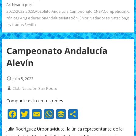
o
A
ar
Archivado por:
2022/2023
,
2023
,
Absoluto
,
Andalucía
,
Campeonato
,
CNSP
,
Competición
,
C
o
p
ti
rónica
,
FAN
,
FederaciónAndaluzaNatación
,
Júnior
,
Nadadores
,
Natación
,
R
k
p
r
esultados
,
Sevilla
Campeonato Andalucía
Alevín
julio 5, 2023
Club Natación San Pedro
Comparte esto en tus redes
F
T
E
W
B
C
ac
w
m
h
uf
o
Julia Rodríguez Urbonaviciute, la única representante de la
e
itt
ai
at
f
m