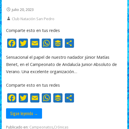
julio 20, 2023
Club Natación San Pedro
Comparte esto en tus redes
F
T
E
W
B
C
ac
w
m
h
uf
o
Sensacional el papel de nuestro nadador júnior Matías
e
itt
ai
at
f
m
Benet, en el Campeonato de Andalucía Junior-Absoluto de
b
er
l
s
er
p
Verano. Una excelente organización…
o
A
ar
Comparte esto en tus redes
o
p
ti
F
T
E
W
B
C
k
p
r
ac
w
m
h
uf
o
e
itt
ai
at
f
m
Sigue leyendo →
b
er
l
s
er
p
Publicado en:
Campeonatos
,
Crónicas