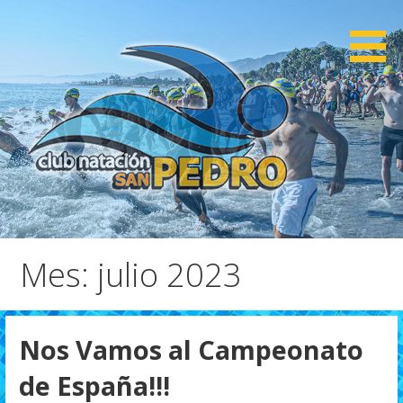
Saltar
al
contenido
CNSP
Club Natación San Pedro
Mes: julio 2023
Nos Vamos al Campeonato
de España!!!