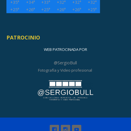
+
35°
+
34°
+
33°
+
32°
+
32°
+
32°
+
25°
+
26°
+
25°
+
26°
+
26°
+
25°
PATROCINIO
WEB PATROCINADA POR
@SergioBull
Fotografía y Video profesional