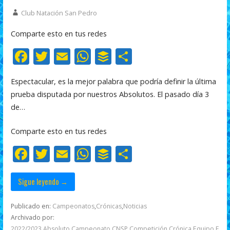
Club Natación San Pedro
Comparte esto en tus redes
F
T
E
W
B
C
ac
w
m
h
uf
o
Espectacular, es la mejor palabra que podría definir la última
e
itt
ai
at
f
m
prueba disputada por nuestros Absolutos. El pasado día 3
b
er
l
s
er
p
de…
o
A
ar
Comparte esto en tus redes
o
p
ti
F
T
E
W
B
C
k
p
r
ac
w
m
h
uf
o
e
itt
ai
at
f
m
Sigue leyendo →
b
er
l
s
er
p
Publicado en:
Campeonatos
,
Crónicas
,
Noticias
o
A
ar
Archivado por:
2022/2023
,
Absoluto
,
Campeonato
,
CNSP
,
Competición
,
Crónica
,
Equipo
,
F