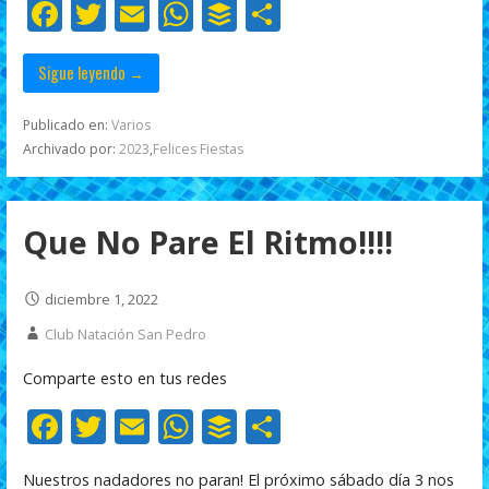
o
p
ti
F
T
E
W
B
C
k
p
r
ac
w
m
h
uf
o
e
itt
ai
at
f
m
Sigue leyendo →
b
er
l
s
er
p
Publicado en:
Varios
o
A
ar
Archivado por:
2023
,
Felices Fiestas
o
p
ti
k
p
r
Que No Pare El Ritmo!!!!
diciembre 1, 2022
Club Natación San Pedro
Comparte esto en tus redes
F
T
E
W
B
C
ac
w
m
h
uf
o
Nuestros nadadores no paran! El próximo sábado día 3 nos