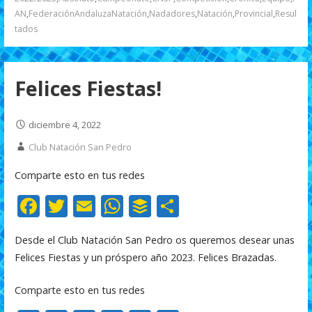
o
p
ti
AN
,
FederaciónAndaluzaNatación
,
Nadadores
,
Natación
,
Provincial
,
Resul
k
p
r
tados
Felices Fiestas!
diciembre 4, 2022
Club Natación San Pedro
Comparte esto en tus redes
F
T
E
W
B
C
ac
w
m
h
uf
o
Desde el Club Natación San Pedro os queremos desear unas
e
itt
ai
at
f
m
Felices Fiestas y un próspero año 2023. Felices Brazadas.
b
er
l
s
er
p
o
A
ar
Comparte esto en tus redes