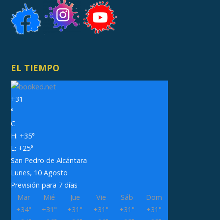
EL TIEMPO
+
31
°
C
H:
+
35°
L:
+
25°
San Pedro de Alcántara
Lunes, 10 Agosto
Previsión para 7 días
Mar
Mié
Jue
Vie
Sáb
Dom
+
34°
+
31°
+
31°
+
31°
+
31°
+
31°