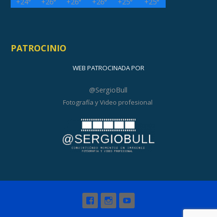
+
24°
+
26°
+
26°
+
26°
+
25°
+
25°
PATROCINIO
WEB PATROCINADA POR
@SergioBull
Fotografía y Video profesional