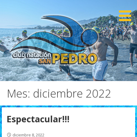
Saltar
al
contenido
CNSP
Club Natación San Pedro
Mes: diciembre 2022
Espectacular!!!
diciembre 8, 2022