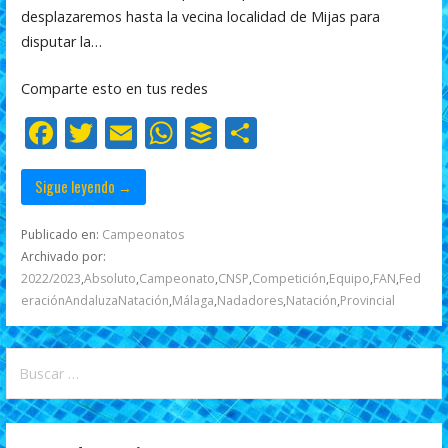
e
itt
ai
at
f
m
desplazaremos hasta la vecina localidad de Mijas para
b
er
l
s
er
p
disputar la…
o
A
ar
Comparte esto en tus redes
o
p
ti
F
T
E
W
B
C
k
p
r
ac
w
m
h
uf
o
e
itt
ai
at
f
m
Sigue leyendo →
b
er
l
s
er
p
Publicado en:
Campeonatos
o
A
ar
Archivado por:
2022/2023
,
Absoluto
,
Campeonato
,
CNSP
,
Competición
,
Equipo
,
FAN
,
Fed
o
p
ti
eraciónAndaluzaNatación
,
Málaga
,
Nadadores
,
Natación
,
Provincial
k
p
r
Buscar: