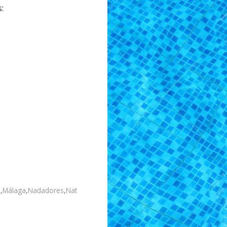
:
n
,
Málaga
,
Nadadores
,
Nat