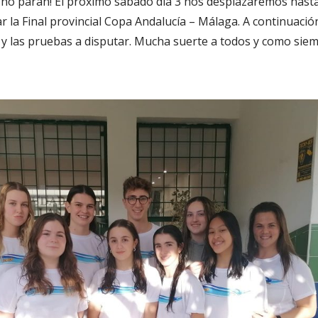
o paran! El próximo sábado día 3 nos desplazaremos hasta 
at
f
m
r la Final provincial Copa Andalucía – Málaga. A continuació
s
er
p
 y las pruebas a disputar. Mucha suerte a todos y como sie
A
ar
p
ti
p
r