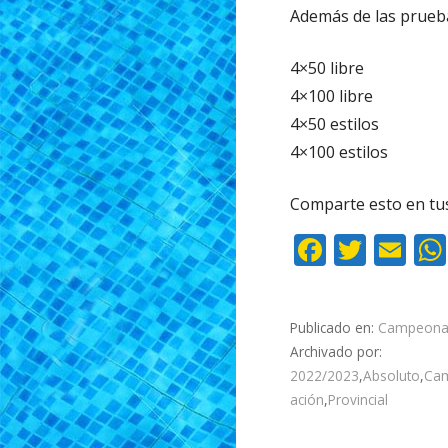
Además de las prueba
4×50 libre
4×100 libre
4×50 estilos
4×100 estilos
Comparte esto en tu
F
T
E
ac
w
m
e
itt
ai
Publicado en:
Campeona
b
er
l
Archivado por:
o
2022/2023
,
Absoluto
,
Ca
o
ación
,
Provincial
k