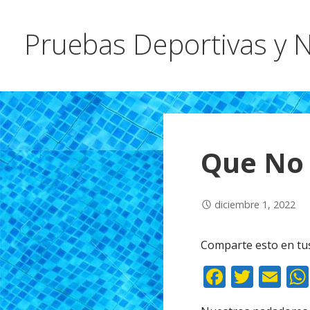
Pruebas Deportivas y N
Que No P
diciembre 1, 2022
Comparte esto en tu
F
T
E
ac
w
m