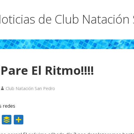
oticias de Club Natación
are El Ritmo!!!!
Club Natación San Pedro
s redes
W
B
C
h
uf
o