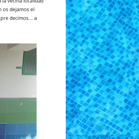
la vecina localidad
n os dejamos el
mpre decimos…. a