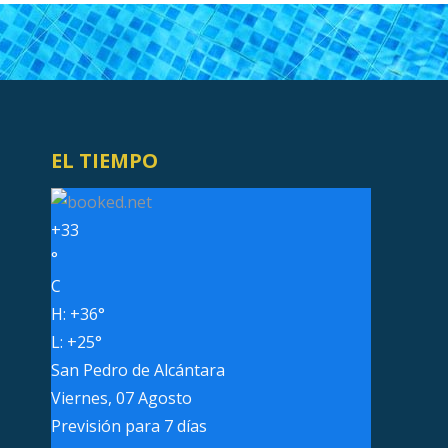
EL TIEMPO
+
33
°
C
H:
+
36°
L:
+
25°
San Pedro de Alcántara
Viernes, 07 Agosto
Previsión para 7 días