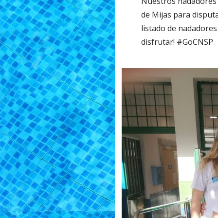
Nuestros nadadores n
e
itt
ai
de Mijas para disputa
b
er
l
listado de nadadores
o
disfrutar! #GoCNSP
o
k