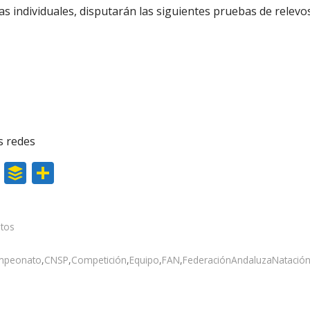
s individuales, disputarán las siguientes pruebas de relevos
s redes
W
B
C
h
uf
o
at
f
m
tos
s
er
p
A
ar
mpeonato
,
CNSP
,
Competición
,
Equipo
,
FAN
,
FederaciónAndaluzaNatació
p
ti
p
r