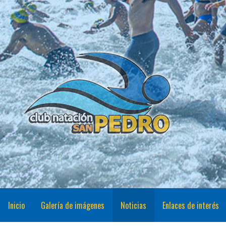
Saltar
al
contenido
CNSP
Club Natación San Pedro
Inicio
Galería de imágenes
Noticias
Enlaces de interés