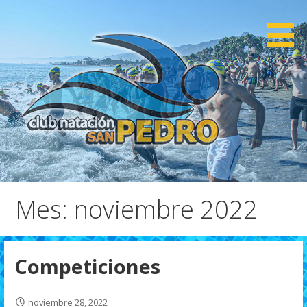
Saltar
al
contenido
CNSP
Club Natación San Pedro
Mes: noviembre 2022
Competiciones
noviembre 28, 2022