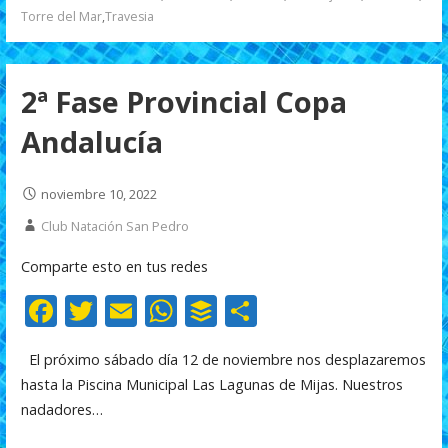
k
p
r
Torre del Mar
,
Travesia
2ª Fase Provincial Copa
Andalucía
noviembre 10, 2022
Club Natación San Pedro
Comparte esto en tus redes
F
T
E
W
B
C
ac
w
m
h
uf
o
El próximo sábado día 12 de noviembre nos desplazaremos
e
itt
ai
at
f
m
hasta la Piscina Municipal Las Lagunas de Mijas. Nuestros
b
er
l
s
er
p
nadadores…
o
A
ar