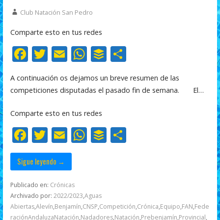
Club Natación San Pedro
Comparte esto en tus redes
F
T
E
W
B
C
ac
w
m
h
uf
o
A continuación os dejamos un breve resumen de las
e
itt
ai
at
f
m
competiciones disputadas el pasado fin de semana. El…
b
er
l
s
er
p
o
A
ar
Comparte esto en tus redes
o
p
ti
F
T
E
W
B
C
k
p
r
ac
w
m
h
uf
o
e
itt
ai
at
f
m
Sigue leyendo →
b
er
l
s
er
p
Publicado en:
Crónicas
o
A
ar
Archivado por:
2022/2023
,
Aguas
Abiertas
,
Alevín
,
Benjamín
,
CNSP
,
Competición
,
Crónica
,
Equipo
,
FAN
,
Fede
o
p
ti
raciónAndaluzaNatación
,
Nadadores
,
Natación
,
Prebenjamín
,
Provincial
,