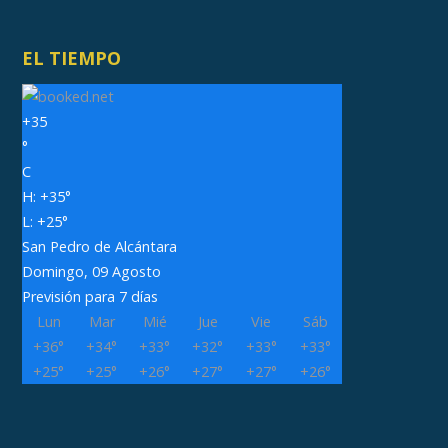
EL TIEMPO
+
35
°
C
H:
+
35°
L:
+
25°
San Pedro de Alcántara
Domingo, 09 Agosto
Previsión para 7 días
Lun
Mar
Mié
Jue
Vie
Sáb
+
36°
+
34°
+
33°
+
32°
+
33°
+
33°
+
25°
+
25°
+
26°
+
27°
+
27°
+
26°