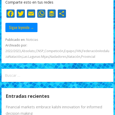
Comparte esto en tus redes
o
p
ti
F
T
E
W
B
C
k
p
r
ac
w
m
h
uf
o
e
itt
ai
at
f
m
Sigue leyendo →
b
er
l
s
er
p
Publicado en:
Noticias
o
A
ar
Archivado por:
2022/2023
,
Absoluto
,
CNSP
,
Competición
,
Equipo
,
FAN
,
FederaciónAndalu
o
p
ti
zaNatación
,
Las Lagunas Mijas
,
Nadadores
,
Natación
,
Provincial
k
p
r
Buscar:
Entradas recientes
Financial markets embrace kalshi innovation for informed
decision making