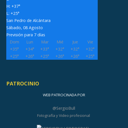
H:
+
37°
L:
+
25°
San Pedro de Alcántara
Sábado, 08 Agosto
Previsión para 7 días
Dom
Lun
Mar
Mié
Jue
Vie
+
35°
+
34°
+
33°
+
32°
+
32°
+
32°
+
25°
+
26°
+
25°
+
26°
+
26°
+
25°
PATROCINIO
WEB PATROCINADA POR
@SergioBull
Fotografía y Video profesional