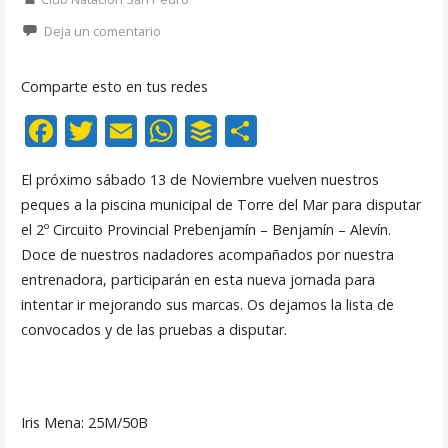
Deja un comentario
Comparte esto en tus redes
F
T
E
W
B
C
ac
w
m
h
uf
o
El próximo sábado 13 de Noviembre vuelven nuestros
e
itt
ai
at
f
m
peques a la piscina municipal de Torre del Mar para disputar
b
er
l
s
er
p
el 2º Circuito Provincial Prebenjamín – Benjamín – Alevín.
o
A
ar
Doce de nuestros nadadores acompañados por nuestra
o
p
ti
entrenadora, participarán en esta nueva jornada para
intentar ir mejorando sus marcas. Os dejamos la lista de
k
p
r
convocados y de las pruebas a disputar.
Iris Mena: 25M/50B