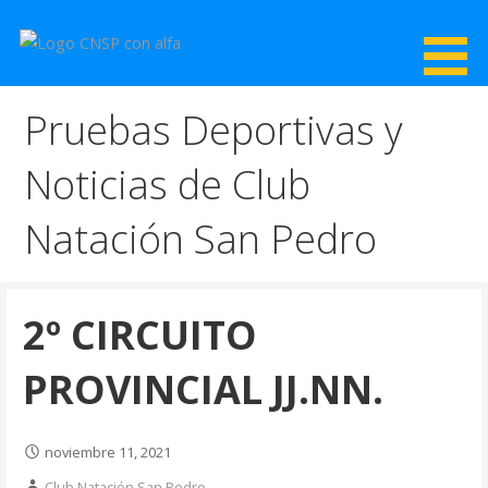
Saltar
al
contenido
CNSP
Club Natación San Pedro
Pruebas Deportivas y
Noticias de Club
Natación San Pedro
2º CIRCUITO
PROVINCIAL JJ.NN.
noviembre 11, 2021
Club Natación San Pedro