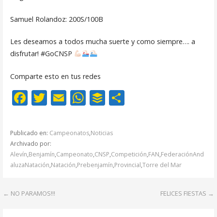
Samuel Rolandoz: 200S/100B
Les deseamos a todos mucha suerte y como siempre…. a
disfrutar! #GoCNSP
Comparte esto en tus redes
F
T
E
W
B
C
ac
w
m
h
uf
o
e
itt
ai
at
f
m
Publicado en:
Campeonatos
,
Noticias
b
er
l
s
er
p
Archivado por:
o
A
ar
Alevín
,
Benjamín
,
Campeonato
,
CNSP
,
Competición
,
FAN
,
FederaciónAnd
aluzaNatación
,
Natación
,
Prebenjamín
,
Provincial
,
Torre del Mar
o
p
ti
k
p
r
Navegación
← NO PARAMOS!!!
FELICES FIESTAS →
de