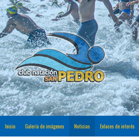
Saltar
al
contenido
CNSP
Club Natación San Pedro
Inicio
Galería de imágenes
Noticias
Enlaces de interés