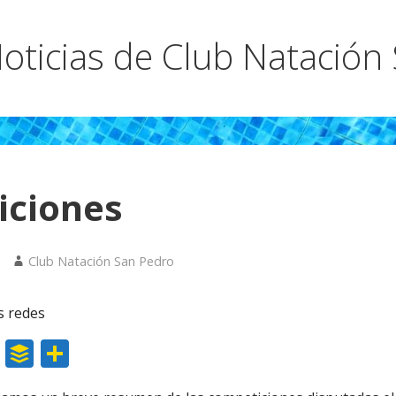
oticias de Club Natación
iciones
Club Natación San Pedro
s redes
W
B
C
h
uf
o