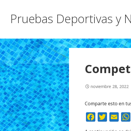
Pruebas Deportivas y N
Compet
noviembre 28, 2022
Comparte esto en tu
F
T
E
ac
w
m