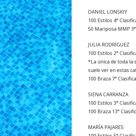
DANIEL LONSKIY
100 Estilos 4° Clasifi
50 Mariposa MMP 3° C
JULIA RODRÍGUEZ
100 Estilos 2° Clasifi
*La única de toda la 
suele ver en estas ca
100 Braza 7° Clasific
SIENA CARRANZA
100 Estilos 3° Clasifi
100 Braza 13° Clasifi
MARÍA PAJARES
100 Estilos 5° Clasifi