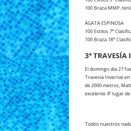
100 Braza MMP, tenía 
ÁGATA ESPINOSA
100 Estilos 7° Clasifi
100 Braza 18° Clasifi
3ª TRAVESÍA
El domingo día 27 fue
Travesía Invernal en
de 2000 metros, Mati
excelente 4º lugar de 
Todos nuestros nada