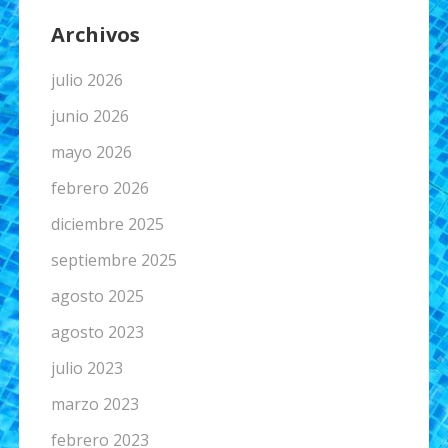
Archivos
julio 2026
junio 2026
mayo 2026
febrero 2026
diciembre 2025
septiembre 2025
agosto 2025
agosto 2023
julio 2023
marzo 2023
febrero 2023