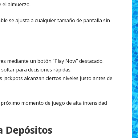
 el almuerzo.
ble se ajusta a cualquier tamaño de pantalla sin
es mediante un botón “Play Now” destacado.
soltar para decisiones rápidas.
 jackpots alcanzan ciertos niveles justo antes de
tu próximo momento de juego de alta intensidad
a Depósitos