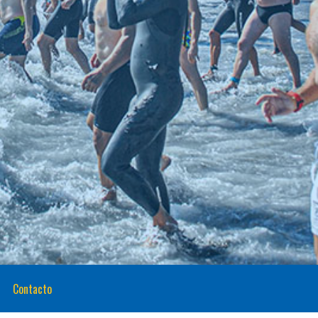
Contacto