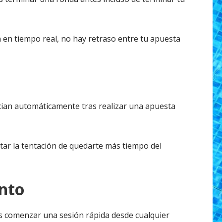
n en tiempo real, no hay retraso entre tu apuesta
cian automáticamente tras realizar una apuesta
tar la tentación de quedarte más tiempo del
nto
des comenzar una sesión rápida desde cualquier