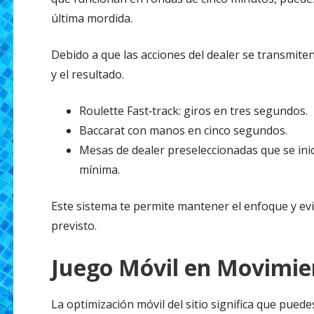
última mordida.
Debido a que las acciones del dealer se transmite
y el resultado.
Roulette Fast‑track: giros en tres segundos.
Baccarat con manos en cinco segundos.
Mesas de dealer preseleccionadas que se ini
mínima.
Este sistema te permite mantener el enfoque y evi
previsto.
Juego Móvil en Movimie
La optimización móvil del sitio significa que pue