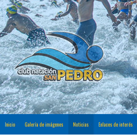
Saltar
al
contenido
CNSP
Club Natación San Pedro
Inicio
Galería de imágenes
Noticias
Enlaces de interés