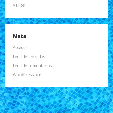
Varios
Meta
Acceder
Feed de entradas
Feed de comentarios
WordPress.org