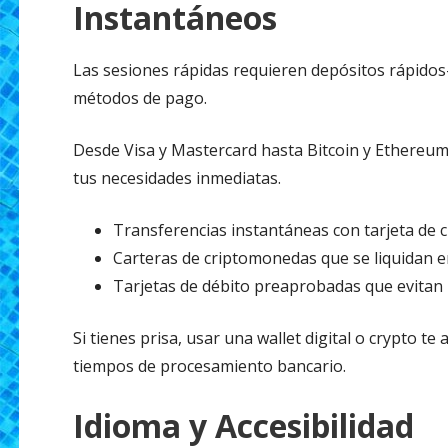
Instantáneos
Las sesiones rápidas requieren depósitos rápidos
métodos de pago.
Desde Visa y Mastercard hasta Bitcoin y Ethereu
tus necesidades inmediatas.
Transferencias instantáneas con tarjeta de c
Carteras de criptomonedas que se liquidan 
Tarjetas de débito preaprobadas que evitan l
Si tienes prisa, usar una wallet digital o crypto te
tiempos de procesamiento bancario.
Idioma y Accesibilidad