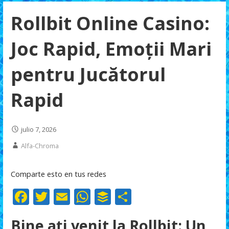
Rollbit Online Casino:
Joc Rapid, Emoții Mari
pentru Jucătorul
Rapid
julio 7, 2026
Alfa-Chroma
Comparte esto en tus redes
F
T
E
W
B
C
ac
w
m
h
uf
o
Bine ați venit la Rollbit: Un