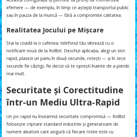
efemere — de exemplu, în timp ce aștepți transportul public
sau în pauza de la muncă — fără a compromite calitatea.
Realitatea Jocului pe Mișcare
Stai la coadă la o cafenea; telefonul tău vibrează cu o
notificare nouă de la Rollbit. Deschizi aplicația, alegi un slot
rapid, plasezi un pariu în două secunde, rotești — și în zece
secunde fie câștigi, fie decizi să te oprești înainte de a pierde
mai mult.
Securitate și Corectitudine
într-un Mediu Ultra‑Rapid
Un joc rapid nu înseamnă securitate compromisă — Rollbit
folosește criptare standard industriei și generatoare de
numere aleatorii care asigură că fiecare rotire este cu