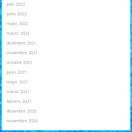
julio 2022
junio 2022
mayo 2022
marzo 2022
diciembre 2021
noviembre 2021
octubre 2021
junio 2021
mayo 2021
marzo 2021
febrero 2021
diciembre 2020
noviembre 2020