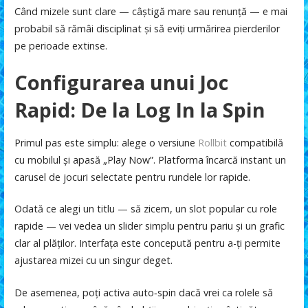
Când mizele sunt clare — câștigă mare sau renunță — e mai
probabil să rămâi disciplinat și să eviți urmărirea pierderilor
pe perioade extinse.
Configurarea unui Joc
Rapid: De la Log In la Spin
Primul pas este simplu: alege o versiune
Rollbit
compatibilă
cu mobilul și apasă „Play Now”. Platforma încarcă instant un
carusel de jocuri selectate pentru rundele lor rapide.
Odată ce alegi un titlu — să zicem, un slot popular cu role
rapide — vei vedea un slider simplu pentru pariu și un grafic
clar al plăților. Interfața este concepută pentru a-ți permite
ajustarea mizei cu un singur deget.
De asemenea, poți activa auto‑spin dacă vrei ca rolele să