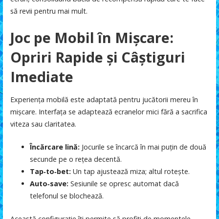
să revii pentru mai mult.
Joc pe Mobil în Mișcare:
Opriri Rapide și Câștiguri
Imediate
Experiența mobilă este adaptată pentru jucătorii mereu în
mișcare. Interfața se adaptează ecranelor mici fără a sacrifica
viteza sau claritatea.
Încărcare lină:
Jocurile se încarcă în mai puțin de două
secunde pe o rețea decentă.
Tap‑to‑bet:
Un tap ajustează miza; altul rotește.
Auto‑save:
Sesiunile se opresc automat dacă
telefonul se blochează.
Această configurație îți permite să profiți de momentele