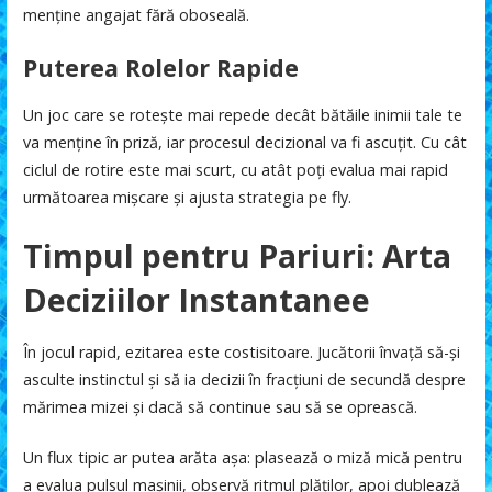
menține angajat fără oboseală.
Puterea Rolelor Rapide
Un joc care se rotește mai repede decât bătăile inimii tale te
va menține în priză, iar procesul decizional va fi ascuțit. Cu cât
ciclul de rotire este mai scurt, cu atât poți evalua mai rapid
următoarea mișcare și ajusta strategia pe fly.
Timpul pentru Pariuri: Arta
Deciziilor Instantanee
În jocul rapid, ezitarea este costisitoare. Jucătorii învață să-și
asculte instinctul și să ia decizii în fracțiuni de secundă despre
mărimea mizei și dacă să continue sau să se oprească.
Un flux tipic ar putea arăta așa: plasează o miză mică pentru
a evalua pulsul mașinii, observă ritmul plăților, apoi dublează