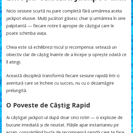
Nicio sesiune scurtă nu pare completă fără urmărirea acelui
jackpot elusive. Mulți jucători găsesc chiar și urmărirea în sine
palpitantă — fiecare rotire îi apropie de câștigul care le
poate schimba viața.
Cheia este să echilibrezi riscul și recompensa: setează un
obiectiv clar de câștig înainte de a începe și oprește odată ce
îl atingi.
Această disciplină transformă fiecare sesiune rapidă într-o
aventură care se încheie cu succes, nu cu o dezamăgire
prelungită.
O Poveste de Câștig Rapid
Ai câștigat jackpot-ul după doar cinci rotiri — o explozie de
bucurie imediată și de neuitat. Plățile apar instantaneu pe
ecran, consolidând bucla de recompensă rapidă care te face