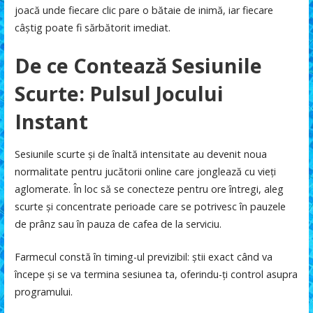
joacă unde fiecare clic pare o bătaie de inimă, iar fiecare
câștig poate fi sărbătorit imediat.
De ce Contează Sesiunile
Scurte: Pulsul Jocului
Instant
Sesiunile scurte și de înaltă intensitate au devenit noua
normalitate pentru jucătorii online care jonglează cu vieți
aglomerate. În loc să se conecteze pentru ore întregi, aleg
scurte și concentrate perioade care se potrivesc în pauzele
de prânz sau în pauza de cafea de la serviciu.
Farmecul constă în timing-ul previzibil: știi exact când va
începe și se va termina sesiunea ta, oferindu-ți control asupra
programului.