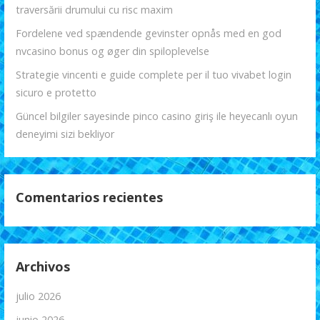
traversării drumului cu risc maxim
Fordelene ved spændende gevinster opnås med en god
nvcasino bonus og øger din spiloplevelse
Strategie vincenti e guide complete per il tuo vivabet login
sicuro e protetto
Güncel bilgiler sayesinde pinco casino giriş ile heyecanlı oyun
deneyimi sizi bekliyor
Comentarios recientes
Archivos
julio 2026
junio 2026