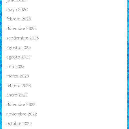
mayo 2026
febrero 2026
diciembre 2025
septiembre 2025
agosto 2025
agosto 2023
julio 2023
marzo 2023
febrero 2023
enero 2023
diciembre 2022
noviembre 2022
octubre 2022