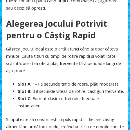
ruleze continuu până când obții o combinație câștigătoare
sau decizi să oprești.
Alegerea Jocului Potrivit
pentru o Câștig Rapid
Găsirea jocului ideal este o artă atunci când ai doar câteva
minute. Caută titluri cu timpi de rotire rapidi și volatilitate
scăzută; acestea oferă plăți frecvente fără perioade lungi de
așteptare.
Slot A:
1–1.5 secunde timp de rotire, plăți moderate.
Slot B:
0.8 secunde viteză de rotire, câștiguri frecvente.
Slot C:
Format clasic cu trei role, feedback
instantaneu.
Scopul este să construiești impuls rapid — fiecare câștig
alimentând următorul pariu, creând un ciclu de emoție care te