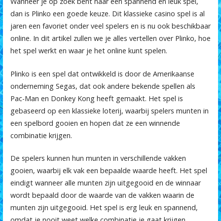
Wanneer je op zoek bent naar een spannend en leuk spel,
dan is Plinko een goede keuze. Dit klassieke casino spel is al
jaren een favoriet onder veel spelers en is nu ook beschikbaar
online. In dit artikel zullen we je alles vertellen over Plinko, hoe
het spel werkt en waar je het online kunt spelen.
Plinko is een spel dat ontwikkeld is door de Amerikaanse
onderneming Segas, dat ook andere bekende spellen als
Pac-Man en Donkey Kong heeft gemaakt. Het spel is
gebaseerd op een klassieke loterij, waarbij spelers munten in
een spelbord gooien en hopen dat ze een winnende
combinatie krijgen.
De spelers kunnen hun munten in verschillende vakken
gooien, waarbij elk vak een bepaalde waarde heeft. Het spel
eindigt wanneer alle munten zijn uitgegooid en de winnaar
wordt bepaald door de waarde van de vakken waarin de
munten zijn uitgegooid. Het spel is erg leuk en spannend,
omdat je nooit weet welke combinatie je gaat krijgen.