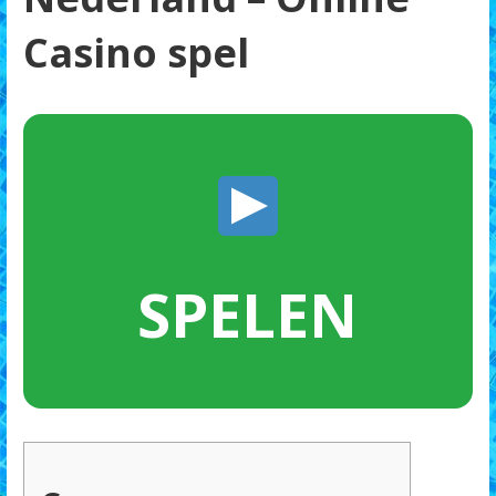
o
A
ar
Сasino spel
o
p
ti
k
p
r
SPELEN