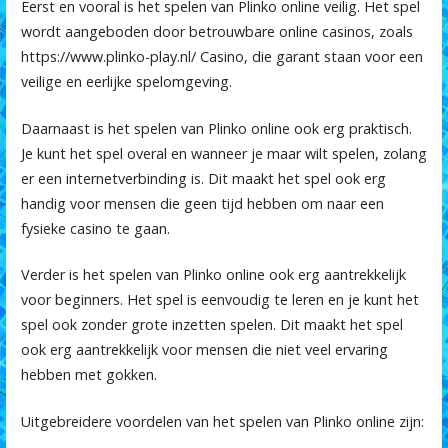
Eerst en vooral is het spelen van Plinko online veilig. Het spel
wordt aangeboden door betrouwbare online casinos, zoals
https://www.plinko-play.nl/ Casino, die garant staan voor een
veilige en eerlijke spelomgeving.
Daarnaast is het spelen van Plinko online ook erg praktisch.
Je kunt het spel overal en wanneer je maar wilt spelen, zolang
er een internetverbinding is. Dit maakt het spel ook erg
handig voor mensen die geen tijd hebben om naar een
fysieke casino te gaan.
Verder is het spelen van Plinko online ook erg aantrekkelijk
voor beginners. Het spel is eenvoudig te leren en je kunt het
spel ook zonder grote inzetten spelen. Dit maakt het spel
ook erg aantrekkelijk voor mensen die niet veel ervaring
hebben met gokken.
Uitgebreidere voordelen van het spelen van Plinko online zijn: