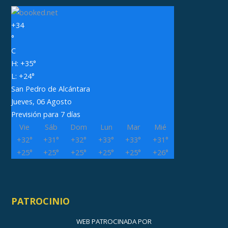
+
34
°
C
H:
+
35°
L:
+
24°
San Pedro de Alcántara
Jueves, 06 Agosto
Previsión para 7 días
Vie
Sáb
Dom
Lun
Mar
Mié
+
32°
+
31°
+
32°
+
33°
+
33°
+
31°
+
25°
+
25°
+
25°
+
25°
+
25°
+
26°
PATROCINIO
WEB PATROCINADA POR