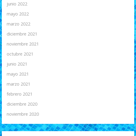
junio 2022
mayo 2022
marzo 2022
diciembre 2021
noviembre 2021
octubre 2021
junio 2021
mayo 2021
marzo 2021
febrero 2021
diciembre 2020
noviembre 2020