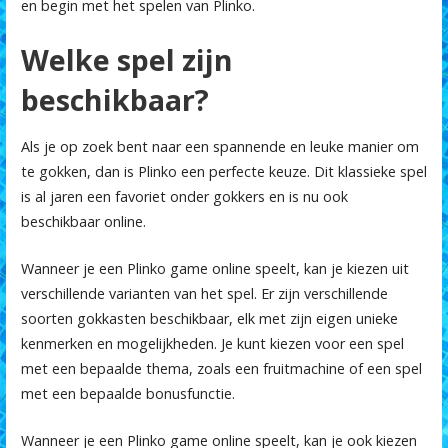
en begin met het spelen van Plinko.
Welke spel zijn
beschikbaar?
Als je op zoek bent naar een spannende en leuke manier om
te gokken, dan is Plinko een perfecte keuze. Dit klassieke spel
is al jaren een favoriet onder gokkers en is nu ook
beschikbaar online.
Wanneer je een Plinko game online speelt, kan je kiezen uit
verschillende varianten van het spel. Er zijn verschillende
soorten gokkasten beschikbaar, elk met zijn eigen unieke
kenmerken en mogelijkheden. Je kunt kiezen voor een spel
met een bepaalde thema, zoals een fruitmachine of een spel
met een bepaalde bonusfunctie.
Wanneer je een Plinko game online speelt, kan je ook kiezen