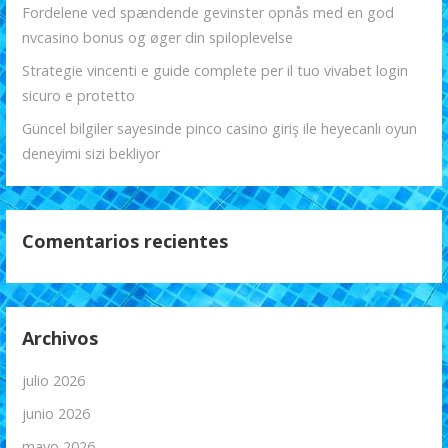
Fordelene ved spændende gevinster opnås med en god
nvcasino bonus og øger din spiloplevelse
Strategie vincenti e guide complete per il tuo vivabet login
sicuro e protetto
Güncel bilgiler sayesinde pinco casino giriş ile heyecanlı oyun
deneyimi sizi bekliyor
Comentarios recientes
Archivos
julio 2026
junio 2026
mayo 2026