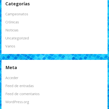
Categorías
Campeonatos
Crónicas
Noticias
Uncategorized
Varios
Meta
Acceder
Feed de entradas
Feed de comentarios
WordPress.org