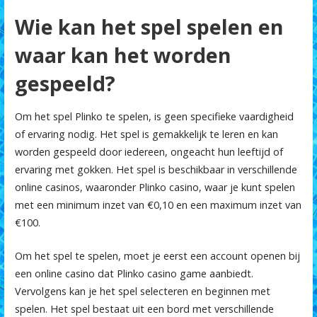
Wie kan het spel spelen en
waar kan het worden
gespeeld?
Om het spel Plinko te spelen, is geen specifieke vaardigheid
of ervaring nodig. Het spel is gemakkelijk te leren en kan
worden gespeeld door iedereen, ongeacht hun leeftijd of
ervaring met gokken. Het spel is beschikbaar in verschillende
online casinos, waaronder Plinko casino, waar je kunt spelen
met een minimum inzet van €0,10 en een maximum inzet van
€100.
Om het spel te spelen, moet je eerst een account openen bij
een online casino dat Plinko casino game aanbiedt.
Vervolgens kan je het spel selecteren en beginnen met
spelen. Het spel bestaat uit een bord met verschillende