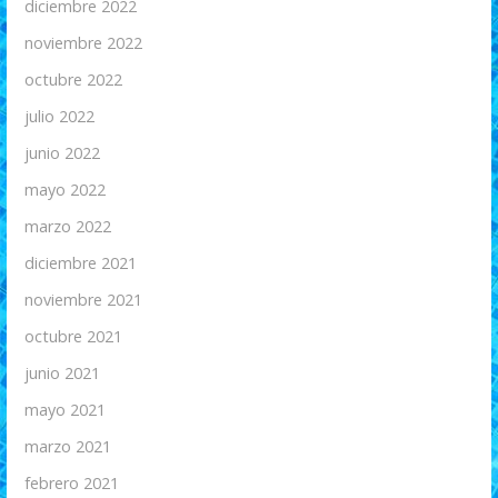
diciembre 2022
noviembre 2022
octubre 2022
julio 2022
junio 2022
mayo 2022
marzo 2022
diciembre 2021
noviembre 2021
octubre 2021
junio 2021
mayo 2021
marzo 2021
febrero 2021