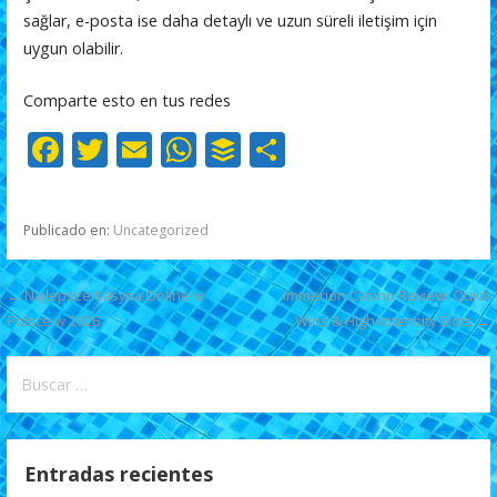
sağlar, e-posta ise daha detaylı ve uzun süreli iletişim için
uygun olabilir.
Comparte esto en tus redes
F
T
E
W
B
C
ac
w
m
h
uf
o
e
itt
ai
at
f
m
Publicado en:
Uncategorized
b
er
l
s
er
p
o
A
ar
Navegación
← Najlepsze Kasyna Online w
Immerion Casino Review: Quick
o
p
ti
Polsce w 2026
Wins & High‑Intensity Slots →
de
k
p
r
Buscar:
entradas
Entradas recientes