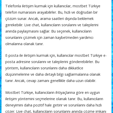
Telefonla iletişim kurmak için kullanıcılar, mostbet Türkiye
telefon numarasını arayabilirler. Bu, hızlı ve doğrudan bir
çözüm sunar. Ancak, arama saatleri dışında beklemek
gerekebilir. Live chat, kullanıcıların sorularını ve taleplerini
anında paylaşmasını sağlar. Bu seçenek, kullanıcıların
sorunlarını çözmek için zaman kaybetmeden yardımcı
olmalarına olanak tanır.
E-posta ile iletişim kurmak için, kullanıcılar mostbet Türkiye e-
posta adresine sorularını ve taleplerini gönderebilirler. Bu
yöntem, kullanıcıların sorunlarını daha dikkatlice
düşünmelerine ve daha detaylı bilgi sağlarmalarına olanak
tanır. Ancak, cevap zamanı genellikle daha uzun olabilir.
Mostbet Türkiye, kullanıcıların ihtiyaçlarına göre en uygun
iletişim yöntemini seçmelerine olanak tanır. Bu, kullanıcıların
deneyimini daha pozitif hale getirir ve sorunlarını daha hızlı
çözer. Live chat, kullanıcıların sorunlarını anında çözme imkanı