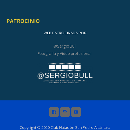
PATROCINIO
WEB PATROCINADA POR
@SergioBull
Fotografía y Video profesional
Copyright © 2020 Club Natación San Pedro Alcántara