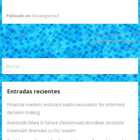
ac
w
m
h
uf
o
e
itt
ai
at
f
m
Publicado en:
Uncategorized
b
er
l
s
er
p
o
A
ar
Navegación
← test123123
Hugo Casino: Quick‑Hit Slots for
o
p
ti
Short, High‑Intensity Gaming
de
Sessions →
k
p
r
entradas
Buscar:
Entradas recientes
Financial markets embrace kalshi innovation for informed
decision making
Aventurile hilare în lumea chickenroad dezvăluie secretele
traversării drumului cu risc maxim