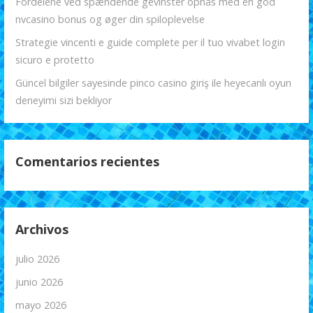
Fordelene ved spændende gevinster opnås med en god
nvcasino bonus og øger din spiloplevelse
Strategie vincenti e guide complete per il tuo vivabet login
sicuro e protetto
Güncel bilgiler sayesinde pinco casino giriş ile heyecanlı oyun
deneyimi sizi bekliyor
Comentarios recientes
Archivos
julio 2026
junio 2026
mayo 2026