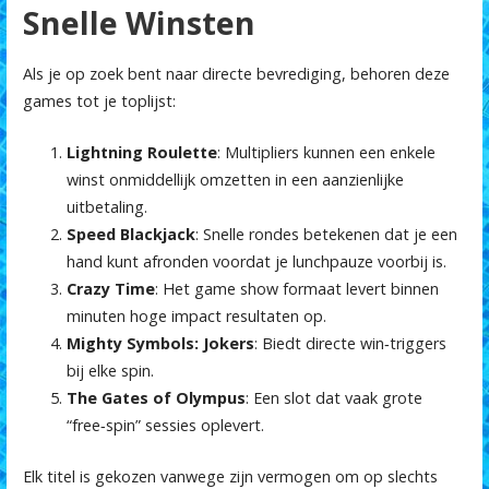
Snelle Winsten
Als je op zoek bent naar directe bevrediging, behoren deze
games tot je toplijst:
Lightning Roulette
: Multipliers kunnen een enkele
winst onmiddellijk omzetten in een aanzienlijke
uitbetaling.
Speed Blackjack
: Snelle rondes betekenen dat je een
hand kunt afronden voordat je lunchpauze voorbij is.
Crazy Time
: Het game show formaat levert binnen
minuten hoge impact resultaten op.
Mighty Symbols: Jokers
: Biedt directe win‑triggers
bij elke spin.
The Gates of Olympus
: Een slot dat vaak grote
“free‑spin” sessies oplevert.
Elk titel is gekozen vanwege zijn vermogen om op slechts