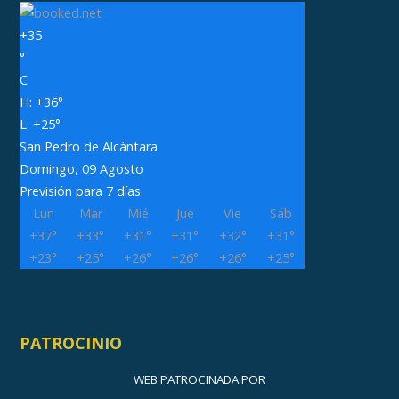
+
35
°
C
H:
+
36°
L:
+
25°
San Pedro de Alcántara
Domingo, 09 Agosto
Previsión para 7 días
Lun
Mar
Mié
Jue
Vie
Sáb
+
37°
+
33°
+
31°
+
31°
+
32°
+
31°
+
23°
+
25°
+
26°
+
26°
+
26°
+
25°
PATROCINIO
WEB PATROCINADA POR