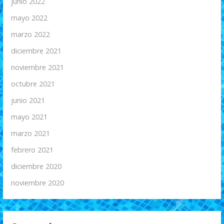
junio 2022
mayo 2022
marzo 2022
diciembre 2021
noviembre 2021
octubre 2021
junio 2021
mayo 2021
marzo 2021
febrero 2021
diciembre 2020
noviembre 2020