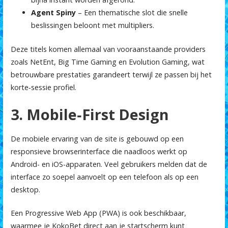
Agent Spiny
– Een thematische slot die snelle
beslissingen beloont met multipliers.
Deze titels komen allemaal van vooraanstaande providers
zoals NetEnt, Big Time Gaming en Evolution Gaming, wat
betrouwbare prestaties garandeert terwijl ze passen bij het
korte‑sessie profiel.
3. Mobile‑First Design
De mobiele ervaring van de site is gebouwd op een
responsieve browserinterface die naadloos werkt op
Android- en iOS-apparaten. Veel gebruikers melden dat de
interface zo soepel aanvoelt op een telefoon als op een
desktop.
Een Progressive Web App (PWA) is ook beschikbaar,
waarmee je KokoBet direct aan je startscherm kunt