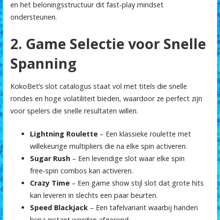
en het beloningsstructuur dit fast‑play mindset
ondersteunen.
2. Game Selectie voor Snelle
Spanning
KokoBet’s slot catalogus staat vol met titels die snelle
rondes en hoge volatiliteit bieden, waardoor ze perfect zijn
voor spelers die snelle resultaten willen.
Lightning Roulette
– Een klassieke roulette met
willekeurige multipliers die na elke spin activeren.
Sugar Rush
– Een levendige slot waar elke spin
free‑spin combos kan activeren.
Crazy Time
– Een game show stijl slot dat grote hits
kan leveren in slechts een paar beurten.
Speed Blackjack
– Een tafelvariant waarbij handen
bijna instant worden afgerond.