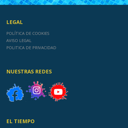
LEGAL
POLÍTICA DE COOKIES
AVISO LEGAL
POLITICA DE PRIVACIDAD
NUESTRAS REDES
EL TIEMPO