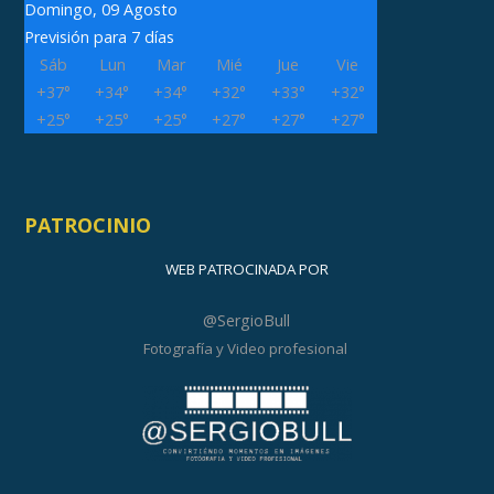
Domingo, 09 Agosto
Previsión para 7 días
Sáb
Lun
Mar
Mié
Jue
Vie
+
37°
+
34°
+
34°
+
32°
+
33°
+
32°
+
25°
+
25°
+
25°
+
27°
+
27°
+
27°
PATROCINIO
WEB PATROCINADA POR
@SergioBull
Fotografía y Video profesional