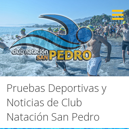
Saltar
al
contenido
CNSP
Club Natación San Pedro
Pruebas Deportivas y
Noticias de Club
Natación San Pedro