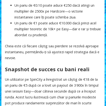
Un pariu de €0.10 poate aduce €250 dacă atingi un
multiplier de 2500x pe Hardcore—o victorie
instantanee care îți poate schimba ziua.
Un pariu de €1 poate aduce €10.000 dacă prinzi acel
multiplier teoretic de 10k+ pe Easy—dar e rar și trebuie
abordat cu prudență.
Cheia este că fiecare câștig sau pierdere se rezolvă aproape
instantaneu, permițându-ți să ajustezi rapid strategia dacă e
nevoie.
Snapshot de succes cu bani reali
Un utilizator pe SpinCity a înregistrat un câștig de €18 de la
un pariu de €5 după ce a lovit un payout de 3 900x în timpul
unei sesiuni Easy—doar câteva secunde după ce a început
runda. Acest lucru ilustrează cum chiar și pariurile modeste
pot produce randamente surprinzător de mari în scurte