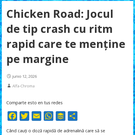
Chicken Road: Jocul
de tip crash cu ritm
rapid care te menține
pe margine
junio 12, 2026
Alfa-Chroma
Comparte esto en tus redes
F
T
E
W
B
C
ac
w
m
h
uf
o
Când cauți o doză rapidă de adrenalină care să se