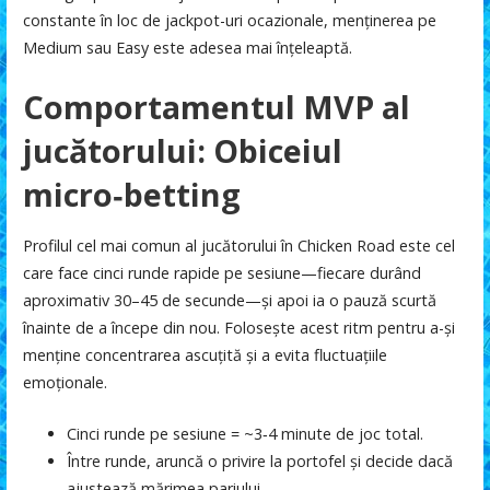
constante în loc de jackpot-uri ocazionale, menținerea pe
Medium sau Easy este adesea mai înțeleaptă.
Comportamentul MVP al
jucătorului: Obiceiul
micro‑betting
Profilul cel mai comun al jucătorului în Chicken Road este cel
care face cinci runde rapide pe sesiune—fiecare durând
aproximativ 30–45 de secunde—și apoi ia o pauză scurtă
înainte de a începe din nou. Folosește acest ritm pentru a-și
menține concentrarea ascuțită și a evita fluctuațiile
emoționale.
Cinci runde pe sesiune = ~3‑4 minute de joc total.
Între runde, aruncă o privire la portofel și decide dacă
ajustează mărimea pariului.