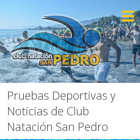
Saltar
al
contenido
CNSP
Club Natación San Pedro
Pruebas Deportivas y
Noticias de Club
Natación San Pedro