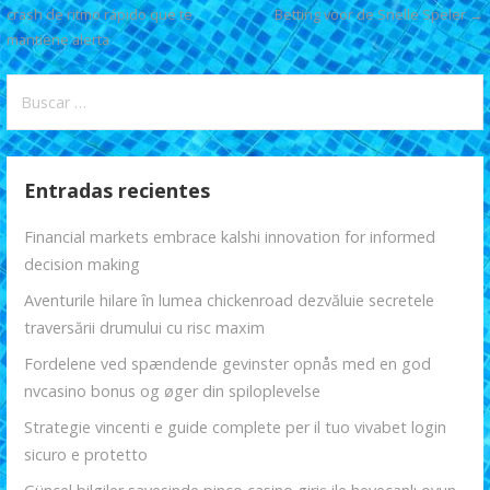
o
p
ti
crash de ritmo rápido que te
Betting voor de Snelle Speler →
de
mantiene alerta
k
p
r
entradas
Buscar:
Entradas recientes
Financial markets embrace kalshi innovation for informed
decision making
Aventurile hilare în lumea chickenroad dezvăluie secretele
traversării drumului cu risc maxim
Fordelene ved spændende gevinster opnås med en god
nvcasino bonus og øger din spiloplevelse
Strategie vincenti e guide complete per il tuo vivabet login
sicuro e protetto