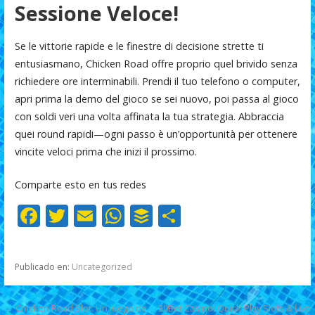
Sessione Veloce!
Se le vittorie rapide e le finestre di decisione strette ti
entusiasmano, Chicken Road offre proprio quel brivido senza
richiedere ore interminabili. Prendi il tuo telefono o computer,
apri prima la demo del gioco se sei nuovo, poi passa al gioco
con soldi veri una volta affinata la tua strategia. Abbraccia
quei round rapidi—ogni passo è un’opportunità per ottenere
vincite veloci prima che inizi il prossimo.
Comparte esto en tus redes
F
T
E
W
B
C
ac
w
m
h
uf
o
e
itt
ai
at
f
m
Publicado en:
Uncategorized
b
er
l
s
er
p
o
A
ar
Navegación
← Chicken Road Slot: Un juego de
30Bet Casino: Quick‑Play Slots & Live