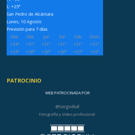
L:
+
25°
San Pedro de Alcántara
Lunes, 10 Agosto
Previsión para 7 días
Mar
Mié
Jue
Vie
Sáb
Dom
+
34°
+
31°
+
31°
+
31°
+
31°
+
31°
+
24°
+
26°
+
26°
+
26°
+
25°
+
25°
PATROCINIO
WEB PATROCINADA POR
@SergioBull
Fotografía y Video profesional