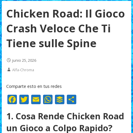
Chicken Road: Il Gioco
Crash Veloce Che Ti
Tiene sulle Spine
junio 25, 2026
Alfa-Chroma
Comparte esto en tus redes
F
T
E
W
B
C
ac
w
m
h
uf
o
1. Cosa Rende Chicken Road
e
itt
ai
at
f
m
b
er
l
s
er
p
un Gioco a Colpo Rapido?