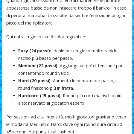
Quando giochi sessioni brevi, vorrai mantenere le puntate
abbastanza basse da non intaccare troppo il bankroll in caso
di perdita, ma abbastanza alte da sentire l’emozione di ogni
picco del moltiplicatore.
Qui entra in gioco la difficoltà regolabile:
Easy (24 passi):
Ideale per un gioco molto rapido;
rischio più basso per passo.
Medium (22 passi):
Aggiunge un po’ di tensione pur
consentendo round veloci.
Hard (20 passi):
Aumenta le puntate per passo; i
round finiscono più in fretta.
Hardcore (15 passi):
Round più corti ma rischio più
alto; riservato ai giocatori esperti.
Per sessioni ad alta intensità, molti giocatori gravitano verso
le modalità Medium o Hard, dove ogni round dura circa 30–
45 secondi dal puntata al cash out.