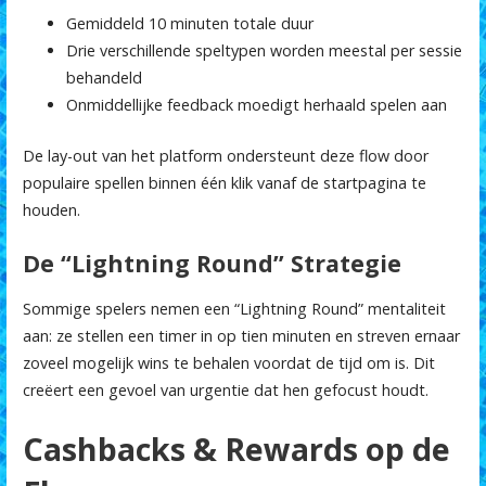
Gemiddeld 10 minuten totale duur
Drie verschillende speltypen worden meestal per sessie
behandeld
Onmiddellijke feedback moedigt herhaald spelen aan
De lay-out van het platform ondersteunt deze flow door
populaire spellen binnen één klik vanaf de startpagina te
houden.
De “Lightning Round” Strategie
Sommige spelers nemen een “Lightning Round” mentaliteit
aan: ze stellen een timer in op tien minuten en streven ernaar
zoveel mogelijk wins te behalen voordat de tijd om is. Dit
creëert een gevoel van urgentie dat hen gefocust houdt.
Cashbacks & Rewards op de