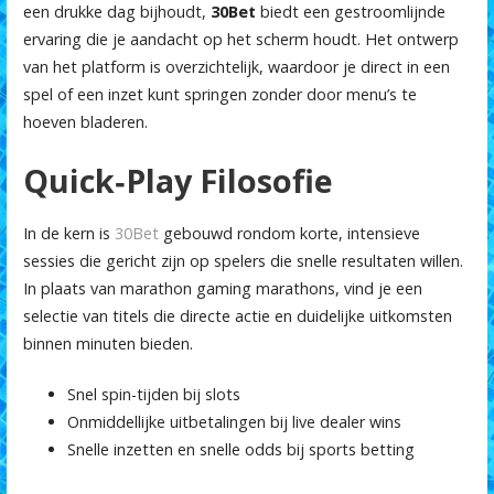
e
itt
ai
at
f
m
een drukke dag bijhoudt,
30Bet
biedt een gestroomlijnde
b
er
l
s
er
p
ervaring die je aandacht op het scherm houdt. Het ontwerp
o
A
ar
van het platform is overzichtelijk, waardoor je direct in een
o
p
ti
spel of een inzet kunt springen zonder door menu’s te
hoeven bladeren.
k
p
r
Quick‑Play Filosofie
In de kern is
30Bet
gebouwd rondom korte, intensieve
sessies die gericht zijn op spelers die snelle resultaten willen.
In plaats van marathon gaming marathons, vind je een
selectie van titels die directe actie en duidelijke uitkomsten
binnen minuten bieden.
Snel spin-tijden bij slots
Onmiddellijke uitbetalingen bij live dealer wins
Snelle inzetten en snelle odds bij sports betting