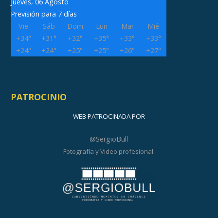
Jueves, 06 Agosto
Previsión para 7 días
Vie
Sáb
Dom
Lun
Mar
Mié
+
34°
+
31°
+
32°
+
35°
+
33°
+
33°
+
24°
+
24°
+
25°
+
25°
+
26°
+
27°
PATROCINIO
WEB PATROCINADA POR
@SergioBull
Fotografía y Video profesional