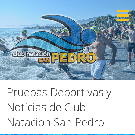
Saltar
al
contenido
CNSP
Club Natación San Pedro
Pruebas Deportivas y
Noticias de Club
Natación San Pedro