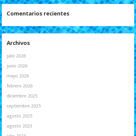
Comentarios recientes
Archivos
julio 2026
junio 2026
mayo 2026
febrero 2026
diciembre 2025
septiembre 2025
agosto 2025
agosto 2023
julio 2023