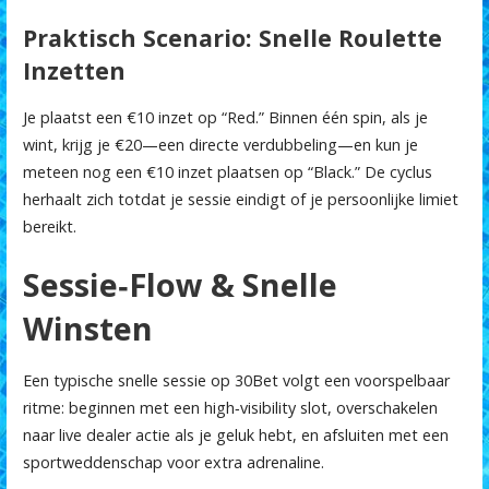
Praktisch Scenario: Snelle Roulette
Inzetten
Je plaatst een €10 inzet op “Red.” Binnen één spin, als je
wint, krijg je €20—een directe verdubbeling—en kun je
meteen nog een €10 inzet plaatsen op “Black.” De cyclus
herhaalt zich totdat je sessie eindigt of je persoonlijke limiet
bereikt.
Sessie‑Flow & Snelle
Winsten
Een typische snelle sessie op 30Bet volgt een voorspelbaar
ritme: beginnen met een high‑visibility slot, overschakelen
naar live dealer actie als je geluk hebt, en afsluiten met een
sportweddenschap voor extra adrenaline.