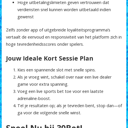
Hoge uitbetalingslimieten geven vertrouwen dat
verdiensten snel kunnen worden uitbetaald indien
gewenst
Zelfs zonder app of uitgebreide loyaliteitsprogramma’s
vertaalt de eenvoud en responsiviteit van het platform zich in
hoge tevredenheidsscores onder spelers.
Jouw Ideale Kort Sessie Plan
Kies een spannende slot met snelle spins.
Als je vroeg wint, schakel over naar een live dealer
game voor extra spanning.
Voeg een live sports bet toe voor een laatste
adrenaline‑boost.
Tel je resultaten op; als je tevreden bent, stop dan—of
ga voor die volgende snelle winst.
Speel Nu bij 30Bet!