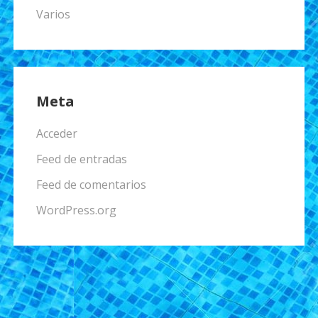
Varios
Meta
Acceder
Feed de entradas
Feed de comentarios
WordPress.org