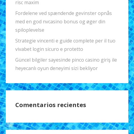
risc maxim
Fordelene ved spændende gevinster opnås
med en god nvcasino bonus og øger din
spiloplevelse
Strategie vincenti e guide complete per il tuo
vivabet login sicuro e protetto
Güncel bilgiler sayesinde pinco casino giriş ile
heyecanlı oyun deneyimi sizi bekliyor
Comentarios recientes