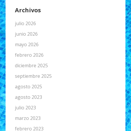
Archivos
julio 2026
junio 2026
mayo 2026
febrero 2026
diciembre 2025
septiembre 2025
agosto 2025
agosto 2023
julio 2023
marzo 2023
febrero 2023