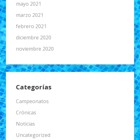
mayo 2021
marzo 2021
febrero 2021
diciembre 2020
noviembre 2020
Categorías
Campeonatos
Crónicas
Noticias
Uncategorized