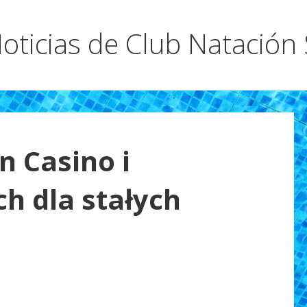
oticias de Club Natación
n Casino i
h dla stałych