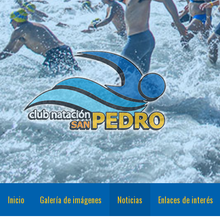
Saltar
al
contenido
CNSP
Club Natación San Pedro
Inicio
Galería de imágenes
Noticias
Enlaces de interés