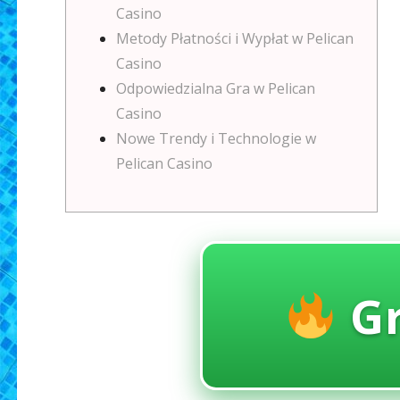
Casino
Metody Płatności i Wypłat w Pelican
Casino
Odpowiedzialna Gra w Pelican
Casino
Nowe Trendy i Technologie w
Pelican Casino
Gr