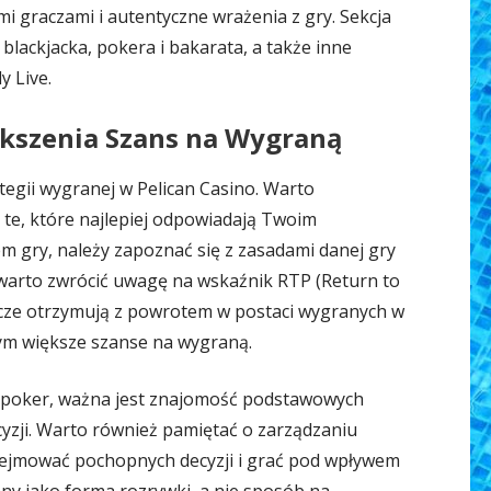
ymi graczami i autentyczne wrażenia z gry. Sekcja
blackjacka, pokera i bakarata, a także inne
y Live.
ększenia Szans na Wygraną
egii wygranej w Pelican Casino. Warto
te, które najlepiej odpowiadają Twoim
m gry, należy zapoznać się z zasadami danej gry
warto zwrócić uwagę na wskaźnik RTP (Return to
racze otrzymują z powrotem w postaci wygranych w
tym większe szanse na wygraną.
 i poker, ważna jest znajomość podstawowych
cyzji. Warto również pamiętać o zarządzaniu
odejmować pochopnych decyzji i grać pod wpływem