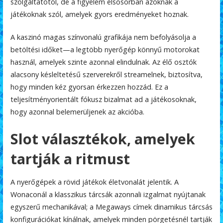
szolgáltatótól, de a figyelem elsősorban azoknak a
játékoknak szól, amelyek gyors eredményeket hoznak.
A kaszinó magas színvonalú grafikája nem befolyásolja a
betöltési időket—a legtöbb nyerőgép könnyű motorokat
használ, amelyek szinte azonnal elindulnak. Az élő osztók
alacsony késleltetésű szerverekről streamelnek, biztosítva,
hogy minden kéz gyorsan érkezzen hozzád. Ez a
teljesítményorientált fókusz bizalmat ad a játékosoknak,
hogy azonnal belemerüljenek az akcióba.
Slot választékok, amelyek
tartják a ritmust
A nyerőgépek a rövid játékok életvonalát jelentik. A
Wonaconál a klasszikus tárcsák azonnali izgalmat nyújtanak
egyszerű mechanikával; a Megaways címek dinamikus tárcsás
konfigurációkat kínálnak, amelyek minden pörgetésnél tartják