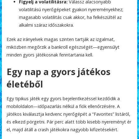
Figyelj a volatilitásra:
Válassz alacsonyabb
volatilitású nyerőgépeket gyakori nyereményekhez;
magasabb volatilitás csak akkor, ha felkészültél az
alkalmi száraz időszakokra.
Ezek az irányelvek magas szinten tartják az izgalmat,
miközben megőrzik a bankroll egészségét—egyensúlyt
minden gyors játékosnak fenntartania kell.
Egy nap a gyors játékos
életéből
Egy tipikus játék egy gyors bejelentkezéssel kezdődik a
mobiloldalon—időpazarlás nélkül a fiók ellenőrzésére. A
játékos kiválasztja kedvenc nyerőgépét a “Favorites” listáról,
és elkezd pörgetni. Pár perc alatt több kisebb nyereményt ér
el, majd átáll a crash játékokra nagyobb kifizetésekért.