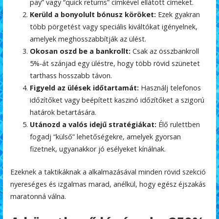
pay” vagy “quick returns” címkével ellátott címeket.
Kerüld a bonyolult bónusz köröket:
Ezek gyakran
több pörgetést vagy speciális kiváltókat igényelnek,
amelyek meghosszabbítják az ülést.
Okosan oszd be a bankrollt:
Csak az összbankroll
5%-át szánjad egy üléstre, hogy több rövid szünetet
tarthass hosszabb távon.
Figyeld az ülések időtartamát:
Használj telefonos
időzítőket vagy beépített kaszinó időzítőket a szigorú
határok betartására.
Utánozd a valós idejű stratégiákat:
Élő rulettben
fogadj “külső” lehetőségekre, amelyek gyorsan
fizetnek, ugyanakkor jó esélyeket kínálnak.
Ezeknek a taktikáknak a alkalmazásával minden rövid szekció
nyereséges és izgalmas marad, anélkül, hogy egész éjszakás
maratonná válna.