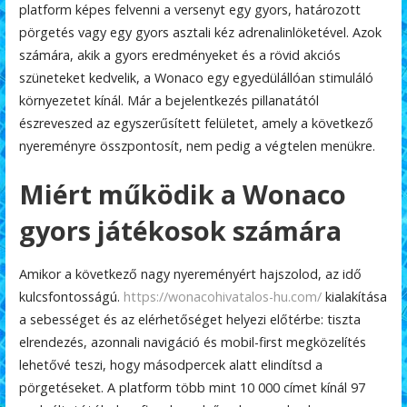
e
itt
ai
at
f
m
platform képes felvenni a versenyt egy gyors, határozott
b
er
l
s
er
p
pörgetés vagy egy gyors asztali kéz adrenalinlöketével. Azok
o
A
ar
számára, akik a gyors eredményeket és a rövid akciós
o
p
ti
szüneteket kedvelik, a Wonaco egy egyedülállóan stimuláló
környezetet kínál. Már a bejelentkezés pillanatától
k
p
r
észreveszed az egyszerűsített felületet, amely a következő
nyereményre összpontosít, nem pedig a végtelen menükre.
Miért működik a Wonaco
gyors játékosok számára
Amikor a következő nagy nyereményért hajszolod, az idő
kulcsfontosságú.
https://wonacohivatalos-hu.com/
kialakítása
a sebességet és az elérhetőséget helyezi előtérbe: tiszta
elrendezés, azonnali navigáció és mobil-first megközelítés
lehetővé teszi, hogy másodpercek alatt elindítsd a
pörgetéseket. A platform több mint 10 000 címet kínál 97