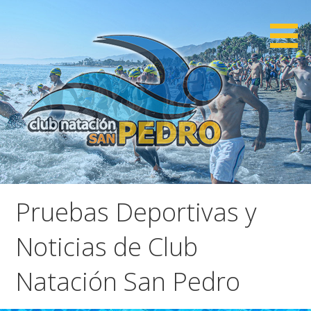
Saltar
al
contenido
CNSP
Club Natación San Pedro
Pruebas Deportivas y
Noticias de Club
Natación San Pedro