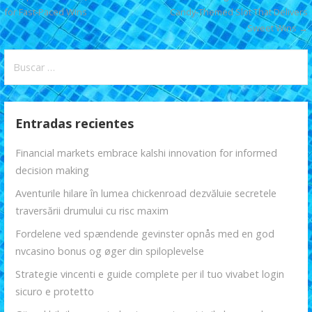
o
p
ti
for Fast‑Paced Wins
Candy‑Themed Slot That Delivers
de
Sweet Wins →
k
p
r
entradas
Buscar:
Entradas recientes
Financial markets embrace kalshi innovation for informed
decision making
Aventurile hilare în lumea chickenroad dezvăluie secretele
traversării drumului cu risc maxim
Fordelene ved spændende gevinster opnås med en god
nvcasino bonus og øger din spiloplevelse
Strategie vincenti e guide complete per il tuo vivabet login
sicuro e protetto