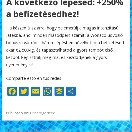
A következő lépésed: +250%
a befizetésedhez!
Ha készen állsz arra, hogy belemerülj a magas intenzitású
játékba, ahol minden másodperc számít, a Wonaco üdvözlő
bónusza vár rád—három lépésben növelheted a befizetésed
akár €2,500-ig, és tapasztalhatod a gyors tempót első
kézből. Regisztrálj még ma, és kezdődjenek a gyors
nyeremények!
Comparte esto en tus redes
F
T
E
W
B
C
ac
w
m
h
uf
o
e
itt
ai
at
f
m
Publicado en:
Uncategorized
b
er
l
s
er
p
o
A
ar
Navegación
← SupaBet – Your Quick‑Hit Casino
Sugar Rush Game: The