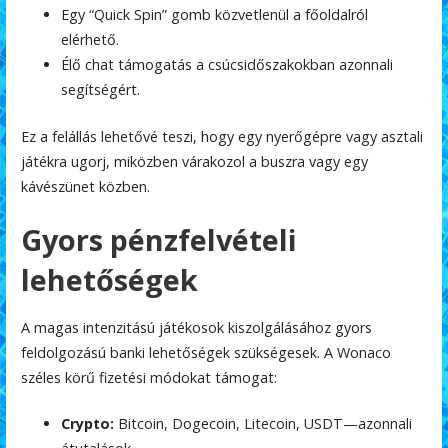
Egy “Quick Spin” gomb közvetlenül a főoldalról
elérhető.
Élő chat támogatás a csúcsidőszakokban azonnali
segítségért.
Ez a felállás lehetővé teszi, hogy egy nyerőgépre vagy asztali
játékra ugorj, miközben várakozol a buszra vagy egy
kávészünet közben.
Gyors pénzfelvételi
lehetőségek
A magas intenzitású játékosok kiszolgálásához gyors
feldolgozású banki lehetőségek szükségesek. A Wonaco
széles körű fizetési módokat támogat:
Crypto:
Bitcoin, Dogecoin, Litecoin, USDT—azonnali