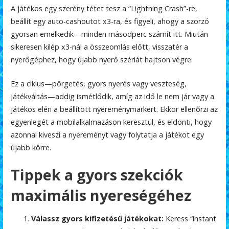
A játékos egy szerény tétet tesz a “Lightning Crash”-re,
beállít egy auto‑cashoutot x3-ra, és figyeli, ahogy a szorzó
gyorsan emelkedik—minden másodperc számít itt. Miután
sikeresen kilép x3-nál a összeomlás előtt, visszatér a
nyerőgéphez, hogy újabb nyerő szériát hajtson végre.
Ez a ciklus—pörgetés, gyors nyerés vagy veszteség,
játékváltás—addig ismétlődik, amíg az idő le nem jár vagy a
játékos eléri a beállított nyereménymarkert. Ekkor ellenőrzi az
egyenlegét a mobilalkalmazáson keresztül, és eldönti, hogy
azonnal kiveszi a nyereményt vagy folytatja a játékot egy
újabb körre.
Tippek a gyors szekciók
maximális nyereségéhez
Válassz gyors kifizetésű játékokat:
Keress “instant