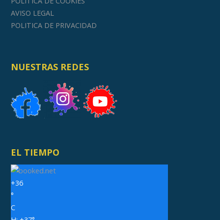
POLÍTICA DE COOKIES
AVISO LEGAL
POLITICA DE PRIVACIDAD
NUESTRAS REDES
EL TIEMPO
+
36
°
C
H:
+
37°