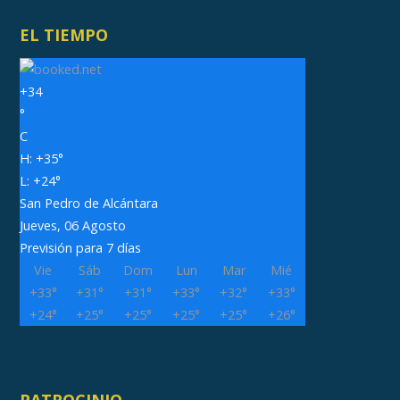
EL TIEMPO
+
34
°
C
H:
+
35°
L:
+
24°
San Pedro de Alcántara
Jueves, 06 Agosto
Previsión para 7 días
Vie
Sáb
Dom
Lun
Mar
Mié
+
33°
+
31°
+
31°
+
33°
+
32°
+
33°
+
24°
+
25°
+
25°
+
25°
+
25°
+
26°
PATROCINIO