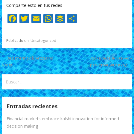
Comparte esto en tus redes
F
T
E
W
B
C
ac
w
m
h
uf
o
e
itt
ai
at
f
m
Publicado en:
Uncategorized
b
er
l
s
er
p
o
A
ar
Navegación
← Registrering på nettcasino i
Vodka онлайн казино –
o
p
ti
Norge
регистрация и вход →
de
k
p
r
Buscar:
entradas
Entradas recientes
Financial markets embrace kalshi innovation for informed
decision making