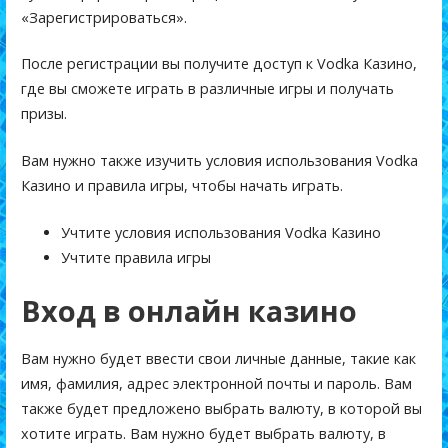
«Зарегистрироваться».
После регистрации вы получите доступ к Vodka Казино,
где вы сможете играть в различные игры и получать
призы.
Вам нужно также изучить условия использования Vodka
Казино и правила игры, чтобы начать играть.
Учтите условия использования Vodka Казино
Учтите правила игры
Вход в онлайн казино
Вам нужно будет ввести свои личные данные, такие как
имя, фамилия, адрес электронной почты и пароль. Вам
также будет предложено выбрать валюту, в которой вы
хотите играть. Вам нужно будет выбрать валюту, в