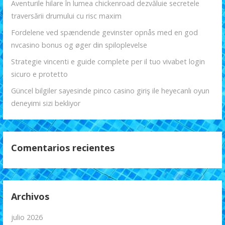
Aventurile hilare în lumea chickenroad dezvăluie secretele
traversării drumului cu risc maxim
Fordelene ved spændende gevinster opnås med en god
nvcasino bonus og øger din spiloplevelse
Strategie vincenti e guide complete per il tuo vivabet login
sicuro e protetto
Güncel bilgiler sayesinde pinco casino giriş ile heyecanlı oyun
deneyimi sizi bekliyor
Comentarios recientes
Archivos
julio 2026