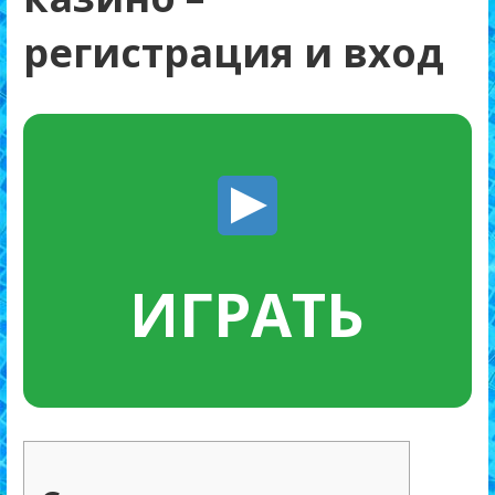
o
A
ar
регистрация и вход
o
p
ti
k
p
r
ИГРАТЬ