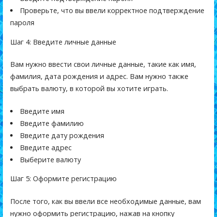
Проверьте, что вы ввели корректное подтверждение
пароля
Шаг 4: Введите личные данные
Вам нужно ввести свои личные данные, такие как имя,
фамилия, дата рождения и адрес. Вам нужно также
выбрать валюту, в которой вы хотите играть.
Введите имя
Введите фамилию
Введите дату рождения
Введите адрес
Выберите валюту
Шаг 5: Оформите регистрацию
После того, как вы ввели все необходимые данные, вам
нужно оформить регистрацию, нажав на кнопку