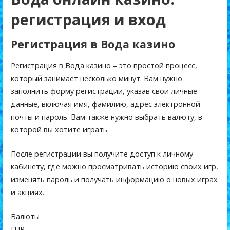
регистрация и вход
Регистрация в Вода казино
Регистрация в Вода казино – это простой процесс,
который занимает несколько минут. Вам нужно
заполнить форму регистрации, указав свои личные
данные, включая имя, фамилию, адрес электронной
почты и пароль. Вам также нужно выбрать валюту, в
которой вы хотите играть.
После регистрации вы получите доступ к личному
кабинету, где можно просматривать историю своих игр,
изменять пароль и получать информацию о новых играх
и акциях.
Валюты
EUR