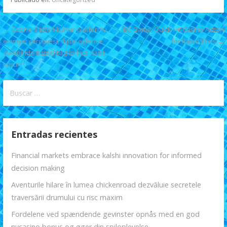
b
er
l
s
er
p
o
A
ar
Navegación
← Casino Siteleri kumar platformu
BC Game: Quick‑Hit Casino Action
o
p
ti
emniyet çerçevesi, dijital eğlence
for Rapid Wins →
de
evreninde kişisel bilgilerinizi nasıl
k
p
r
entradas
korur?
Buscar:
Entradas recientes
Financial markets embrace kalshi innovation for informed
decision making
Aventurile hilare în lumea chickenroad dezvăluie secretele
traversării drumului cu risc maxim
Fordelene ved spændende gevinster opnås med en god
nvcasino bonus og øger din spiloplevelse