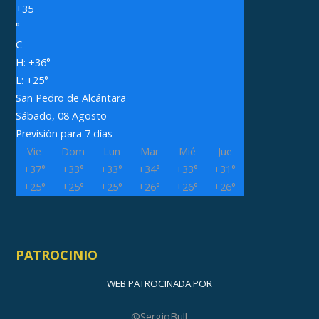
+
35
°
C
H:
+
36°
L:
+
25°
San Pedro de Alcántara
Sábado, 08 Agosto
Previsión para 7 días
Vie
Dom
Lun
Mar
Mié
Jue
+
37°
+
33°
+
33°
+
34°
+
33°
+
31°
+
25°
+
25°
+
25°
+
26°
+
26°
+
26°
PATROCINIO
WEB PATROCINADA POR
@SergioBull