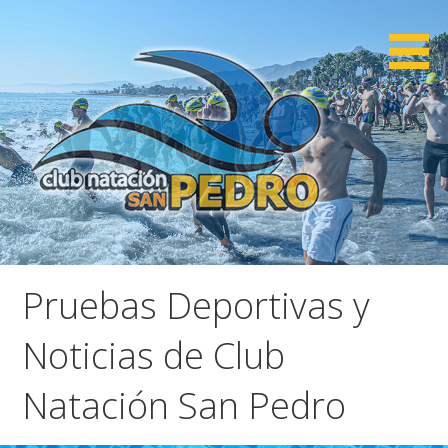
Saltar
al
contenido
CNSP
Club Natación San Pedro
Pruebas Deportivas y
Noticias de Club
Natación San Pedro