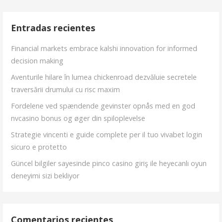
Entradas recientes
Financial markets embrace kalshi innovation for informed
decision making
Aventurile hilare în lumea chickenroad dezvăluie secretele
traversării drumului cu risc maxim
Fordelene ved spændende gevinster opnås med en god
nvcasino bonus og øger din spiloplevelse
Strategie vincenti e guide complete per il tuo vivabet login
sicuro e protetto
Güncel bilgiler sayesinde pinco casino giriş ile heyecanlı oyun
deneyimi sizi bekliyor
Comentarios recientes