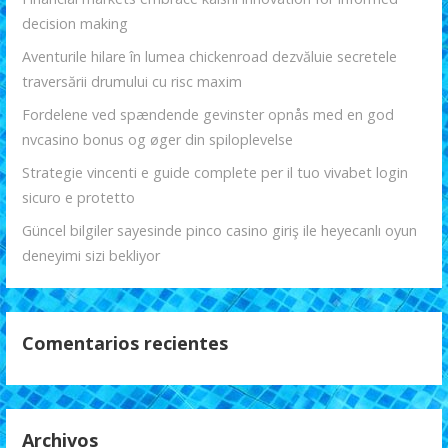
decision making
Aventurile hilare în lumea chickenroad dezvăluie secretele
traversării drumului cu risc maxim
Fordelene ved spændende gevinster opnås med en god
nvcasino bonus og øger din spiloplevelse
Strategie vincenti e guide complete per il tuo vivabet login
sicuro e protetto
Güncel bilgiler sayesinde pinco casino giriş ile heyecanlı oyun
deneyimi sizi bekliyor
Comentarios recientes
Archivos