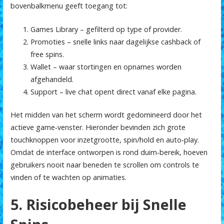
bovenbalkmenu geeft toegang tot:
Games Library – gefilterd op type of provider.
Promoties – snelle links naar dagelijkse cashback of
free spins.
Wallet – waar stortingen en opnames worden
afgehandeld.
Support – live chat opent direct vanaf elke pagina.
Het midden van het scherm wordt gedomineerd door het
actieve game‑venster. Hieronder bevinden zich grote
touchknoppen voor inzetgrootte, spin/hold en auto‑play.
Omdat de interface ontworpen is rond duim‑bereik, hoeven
gebruikers nooit naar beneden te scrollen om controls te
vinden of te wachten op animaties.
5. Risicobeheer bij Snelle