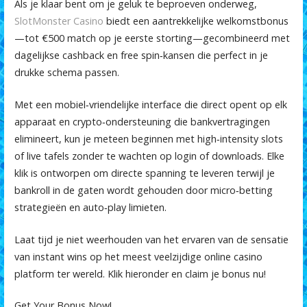
Als je klaar bent om je geluk te beproeven onderweg,
SlotMonster Casino
biedt een aantrekkelijke welkomstbonus
—tot €500 match op je eerste storting—gecombineerd met
dagelijkse cashback en free spin‑kansen die perfect in je
drukke schema passen.
Met een mobiel‑vriendelijke interface die direct opent op elk
apparaat en crypto‑ondersteuning die bankvertragingen
elimineert, kun je meteen beginnen met high‑intensity slots
of live tafels zonder te wachten op login of downloads. Elke
klik is ontworpen om directe spanning te leveren terwijl je
bankroll in de gaten wordt gehouden door micro‑betting
strategieën en auto‑play limieten.
Laat tijd je niet weerhouden van het ervaren van de sensatie
van instant wins op het meest veelzijdige online casino
platform ter wereld. Klik hieronder en claim je bonus nu!
Get Your Bonus Now!