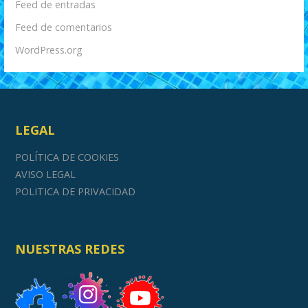
Feed de entradas
Feed de comentarios
WordPress.org
LEGAL
POLÍTICA DE COOKIES
AVISO LEGAL
POLITICA DE PRIVACIDAD
NUESTRAS REDES