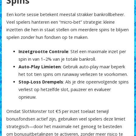
Spins
Een korte sessie betekent meestal strakker bankrollbeheer.
Veel spelers hanteren een “micro‑bet” strategie: kleine
inzetten die hen in staat stellen om meerdere spins te blijven
spelen zonder hun fondsen op te maken.
Inzetgrootte Controle
: Stel een maximale inzet per
spin in van 1–2% van je totale bankroll.
Auto‑Play Limieten
: Gebruik auto‑play maar beperk
het tot tien spins om runaway verliezen te voorkomen.
Stop‑Loss Drempels
: Als je drie opeenvolgende spins
verliest op hetzelfde slot, pauzeer en evalueer
opnieuw.
Omdat SlotMonster tot €5 per inzet toelaat terwijl
bonusfondsen actief zijn, gebruiken veel spelers deze limiet
strategisch—door het maximale net genoeg te besteden
om bonusuitbetalingen te activeren, zonder meer risico te