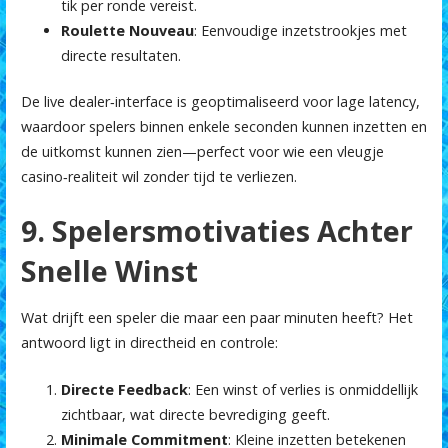
tik per ronde vereist.
Roulette Nouveau
: Eenvoudige inzetstrookjes met
directe resultaten.
De live dealer‑interface is geoptimaliseerd voor lage latency,
waardoor spelers binnen enkele seconden kunnen inzetten en
de uitkomst kunnen zien—perfect voor wie een vleugje
casino‑realiteit wil zonder tijd te verliezen.
9. Spelersmotivaties Achter
Snelle Winst
Wat drijft een speler die maar een paar minuten heeft? Het
antwoord ligt in directheid en controle:
Directe Feedback
: Een winst of verlies is onmiddellijk
zichtbaar, wat directe bevrediging geeft.
Minimale Commitment
: Kleine inzetten betekenen