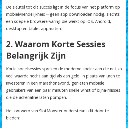
De sleutel tot dit succes ligt in de focus van het platform op
mobielvriendelijkheid—geen app downloaden nodig, slechts
een soepele browserervaring die werkt op iOS, Android,
desktop en tablet apparaten.
2. Waarom Korte Sessies
Belangrijk Zijn
Korte speelsessies spreken de moderne speler aan die net zo
veel waarde hecht aan tijd als aan geld. In plaats van uren te
investeren in een marathonavond, genieten mobiele
gebruikers van een paar minuten snelle winst of bijna‑misses
die de adrenaline laten pompen.
Het ontwerp van SlotMonster ondersteunt dit door te
bieden: