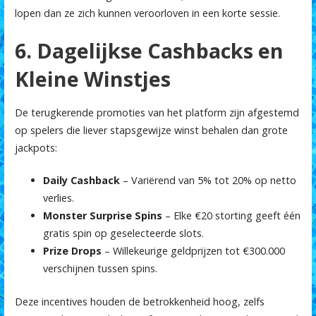
lopen dan ze zich kunnen veroorloven in een korte sessie.
6. Dagelijkse Cashbacks en
Kleine Winstjes
De terugkerende promoties van het platform zijn afgestemd
op spelers die liever stapsgewijze winst behalen dan grote
jackpots:
Daily Cashback
– Variërend van 5% tot 20% op netto
verlies.
Monster Surprise Spins
– Elke €20 storting geeft één
gratis spin op geselecteerde slots.
Prize Drops
– Willekeurige geldprijzen tot €300.000
verschijnen tussen spins.
Deze incentives houden de betrokkenheid hoog, zelfs