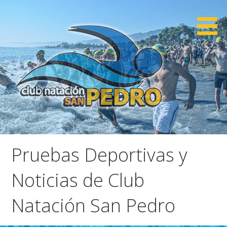
Saltar
al
contenido
CNSP
Club Natación San Pedro
Pruebas Deportivas y
Noticias de Club
Natación San Pedro