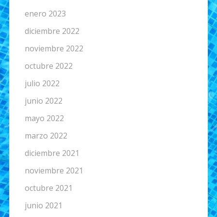
enero 2023
diciembre 2022
noviembre 2022
octubre 2022
julio 2022
junio 2022
mayo 2022
marzo 2022
diciembre 2021
noviembre 2021
octubre 2021
junio 2021