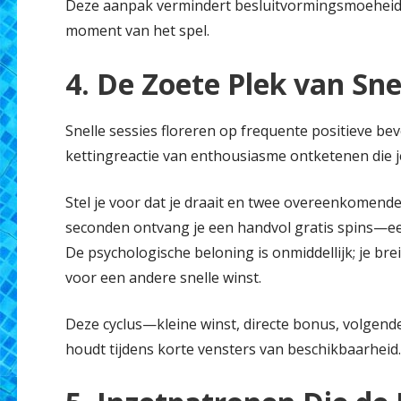
Deze aanpak vermindert besluitvormingsmoeheid 
moment van het spel.
4. De Zoete Plek van Sne
Snelle sessies floreren op frequente positieve bev
kettingreactie van enthousiasme ontketenen die j
Stel je voor dat je draait en twee overeenkomende
seconden ontvang je een handvol gratis spins—een
De psychologische beloning is onmiddellijk; je brei
voor een andere snelle winst.
Deze cyclus—kleine winst, directe bonus, volgend
houdt tijdens korte vensters van beschikbaarheid.