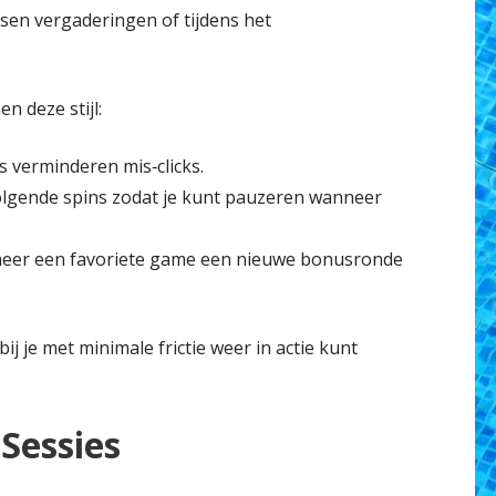
sen vergaderingen of tijdens het
n deze stijl:
s verminderen mis‑clicks.
olgende spins zodat je kunt pauzeren wanneer
er een favoriete game een nieuwe bonusronde
j je met minimale frictie weer in actie kunt
 Sessies