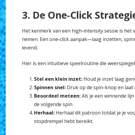
3. De One‑Click Strateg
Het kenmerk van een high‑intensity sessie is het 
nemen. Een one‑click aanpak—laag inzetten, sp
levend.
Hier is een intuïtieve speelroutine die weerspieg
Stel een klein inzet:
Houd je inzet laag geno
Spinnen snel:
Druk op de spin-knop en laat d
Beoordeel meteen:
Als je een winnende lijn 
de volgende spin.
Herhaal:
Herhaal dit patroon totdat je je vo
stopdrempel hebt bereikt.