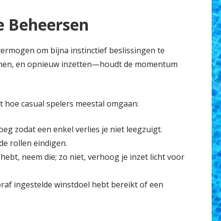
ie Beheersen
vermogen om bijna instinctief beslissingen te
innen, en opnieuw inzetten—houdt de momentum
elt hoe casual spelers meestal omgaan:
eg zodat een enkel verlies je niet leegzuigt.
e rollen eindigen.
hebt, neem die; zo niet, verhoog je inzet licht voor
oraf ingestelde winstdoel hebt bereikt of een