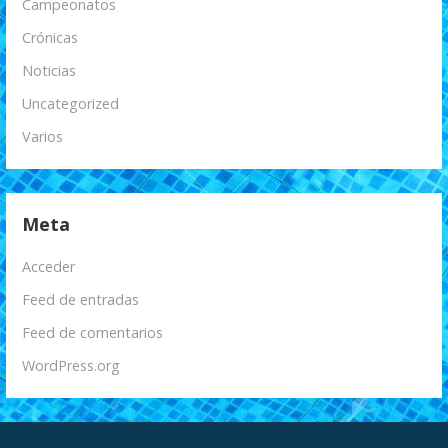
Campeonatos
Crónicas
Noticias
Uncategorized
Varios
Meta
Acceder
Feed de entradas
Feed de comentarios
WordPress.org