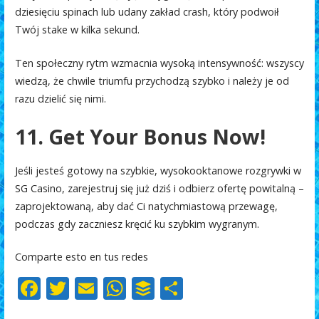
dziesięciu spinach lub udany zakład crash, który podwoił
Twój stake w kilka sekund.
Ten społeczny rytm wzmacnia wysoką intensywność: wszyscy
wiedzą, że chwile triumfu przychodzą szybko i należy je od
razu dzielić się nimi.
11. Get Your Bonus Now!
Jeśli jesteś gotowy na szybkie, wysokooktanowe rozgrywki w
SG Casino, zarejestruj się już dziś i odbierz ofertę powitalną –
zaprojektowaną, aby dać Ci natychmiastową przewagę,
podczas gdy zaczniesz kręcić ku szybkim wygranym.
Comparte esto en tus redes
F
T
E
W
B
C
ac
w
m
h
uf
o