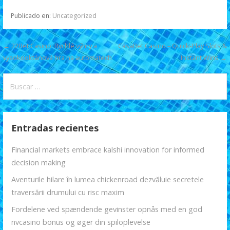
e
itt
ai
at
f
m
Publicado en:
Uncategorized
b
er
l
s
er
p
o
A
ar
Navegación
← 22Bet Casino: Rychlé výhry a
CasaBet Casino – Quick‑Play Slots &
o
p
ti
vysokooktánová hra na automatech
Instant Wins →
de
k
p
r
Buscar:
entradas
Entradas recientes
Financial markets embrace kalshi innovation for informed
decision making
Aventurile hilare în lumea chickenroad dezvăluie secretele
traversării drumului cu risc maxim
Fordelene ved spændende gevinster opnås med en god
nvcasino bonus og øger din spiloplevelse