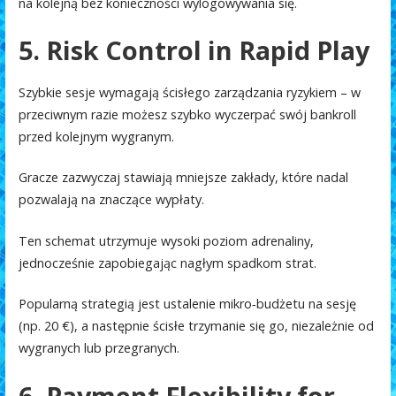
na kolejną bez konieczności wylogowywania się.
5. Risk Control in Rapid Play
Szybkie sesje wymagają ścisłego zarządzania ryzykiem – w
przeciwnym razie możesz szybko wyczerpać swój bankroll
przed kolejnym wygranym.
Gracze zazwyczaj stawiają mniejsze zakłady, które nadal
pozwalają na znaczące wypłaty.
Ten schemat utrzymuje wysoki poziom adrenaliny,
jednocześnie zapobiegając nagłym spadkom strat.
Popularną strategią jest ustalenie mikro‑budżetu na sesję
(np. 20 €), a następnie ścisłe trzymanie się go, niezależnie od
wygranych lub przegranych.
6. Payment Flexibility for