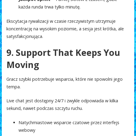
każda runda trwa tylko minutę.
Ekscytacja rywalizacji w czasie rzeczywistym utrzymuje
koncentrację na wysokim poziomie, a sesja jest krótka, ale
satysfakcjonująca.
9. Support That Keeps You
Moving
Gracz szybki potrzebuje wsparcia, które nie spowolni jego
tempa.
Live chat jest dostępny 24/7 i zwykle odpowiada w kilka
sekund, nawet podczas szczytu ruchu.
Natychmiastowe wsparcie czatowe przez interfejs
webowy