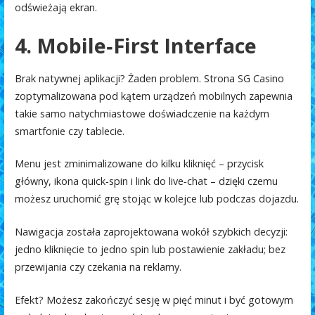
odświeżają ekran.
4. Mobile‑First Interface
Brak natywnej aplikacji? Żaden problem. Strona SG Casino
zoptymalizowana pod kątem urządzeń mobilnych zapewnia
takie samo natychmiastowe doświadczenie na każdym
smartfonie czy tablecie.
Menu jest zminimalizowane do kilku kliknięć – przycisk
główny, ikona quick‑spin i link do live‑chat – dzięki czemu
możesz uruchomić grę stojąc w kolejce lub podczas dojazdu.
Nawigacja została zaprojektowana wokół szybkich decyzji:
jedno kliknięcie to jedno spin lub postawienie zakładu; bez
przewijania czy czekania na reklamy.
Efekt? Możesz zakończyć sesję w pięć minut i być gotowym