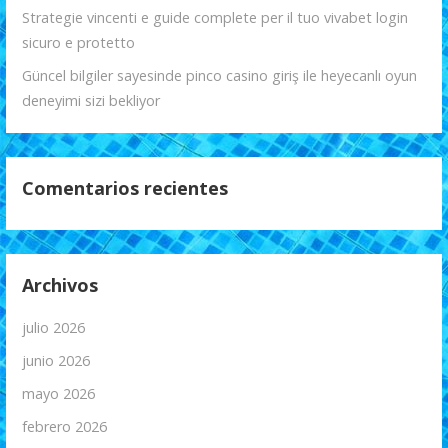
Strategie vincenti e guide complete per il tuo vivabet login
sicuro e protetto
Güncel bilgiler sayesinde pinco casino giriş ile heyecanlı oyun
deneyimi sizi bekliyor
Comentarios recientes
Archivos
julio 2026
junio 2026
mayo 2026
febrero 2026