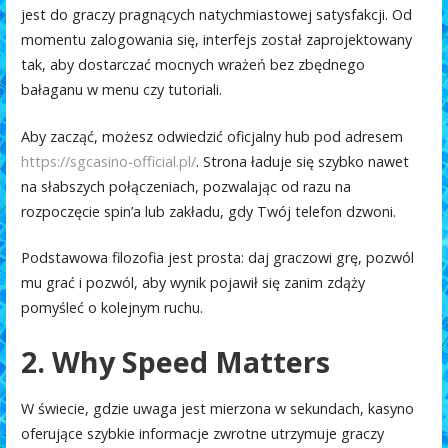
o
A
ar
jest do graczy pragnących natychmiastowej satysfakcji. Od
o
p
ti
momentu zalogowania się, interfejs został zaprojektowany
tak, aby dostarczać mocnych wrażeń bez zbędnego
k
p
r
bałaganu w menu czy tutoriali.
Aby zacząć, możesz odwiedzić oficjalny hub pod adresem
https://sgcasino-official.pl/
. Strona ładuje się szybko nawet
na słabszych połączeniach, pozwalając od razu na
rozpoczęcie spin’a lub zakładu, gdy Twój telefon dzwoni.
Podstawowa filozofia jest prosta: daj graczowi grę, pozwól
mu grać i pozwól, aby wynik pojawił się zanim zdąży
pomyśleć o kolejnym ruchu.
2. Why Speed Matters
W świecie, gdzie uwaga jest mierzona w sekundach, kasyno
oferujące szybkie informacje zwrotne utrzymuje graczy