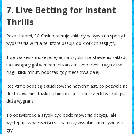
7. Live Betting for Instant
Thrills
Poza slotami, SG Casino oferuje zakłady na żywo na sporty i
wydarzenia wirtualne, które pasują do krótkich sesji gry.
Typowa sesja może polegać na szybkim postawieniu zakładu
na następny gol w meczu piłkarskim i zobaczeniu wyniku w
ciągu kilku minut, podczas gdy mecz trwa dalej.
Real‑time odds są aktualizowane natychmiast, co pozwala na
dostosowanie stawki na bieżąco, jeśli chcesz zdobyć kolejną
dużą wygraną.
To odzwierciedla szybki cykl podejmowania decyzji, jaki
występuje w większości scenariuszy wysokiej intensywności
gry.