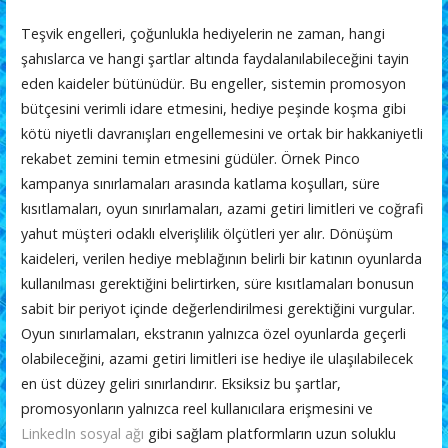
Teşvik engelleri, çoğunlukla hediyelerin ne zaman, hangi
şahıslarca ve hangi şartlar altında faydalanılabileceğini tayin
eden kaideler bütünüdür. Bu engeller, sistemin promosyon
bütçesini verimli idare etmesini, hediye peşinde koşma gibi
kötü niyetli davranışları engellemesini ve ortak bir hakkaniyetli
rekabet zemini temin etmesini güdüler. Örnek Pinco
kampanya sınırlamaları arasında katlama koşulları, süre
kısıtlamaları, oyun sınırlamaları, azami getiri limitleri ve coğrafi
yahut müşteri odaklı elverişlilik ölçütleri yer alır. Dönüşüm
kaideleri, verilen hediye meblağının belirli bir katının oyunlarda
kullanılması gerektiğini belirtirken, süre kısıtlamaları bonusun
sabit bir periyot içinde değerlendirilmesi gerektiğini vurgular.
Oyun sınırlamaları, ekstranın yalnızca özel oyunlarda geçerli
olabileceğini, azami getiri limitleri ise hediye ile ulaşılabilecek
en üst düzey geliri sınırlandırır. Eksiksiz bu şartlar,
promosyonların yalnızca reel kullanıcılara erişmesini ve
LinkedIn sosyal ağı
gibi sağlam platformların uzun soluklu