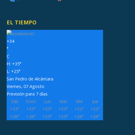
EL TIEMPO
+
34
°
C
H:
+
35°
L:
+
25°
San Pedro de Alcántara
Viernes, 07 Agosto
Previsión para 7 días
Sáb
Dom
Lun
Mar
Mié
Jue
+
33°
+
33°
+
33°
+
33°
+
32°
+
32°
+
26°
+
26°
+
25°
+
25°
+
26°
+
26°