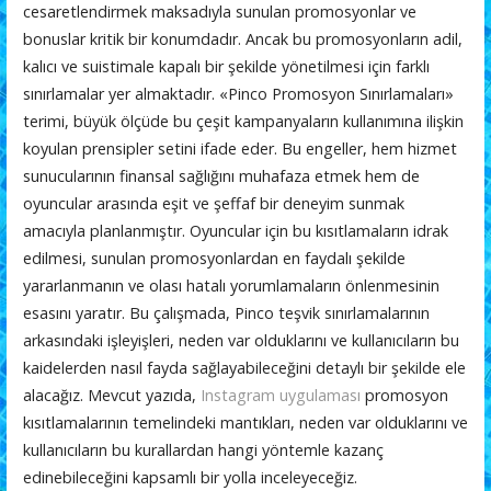
e
itt
ai
at
f
m
cesaretlendirmek maksadıyla sunulan promosyonlar ve
b
er
l
s
er
p
bonuslar kritik bir konumdadır. Ancak bu promosyonların adil,
o
A
ar
kalıcı ve suistimale kapalı bir şekilde yönetilmesi için farklı
o
p
ti
sınırlamalar yer almaktadır. «Pinco Promosyon Sınırlamaları»
terimi, büyük ölçüde bu çeşit kampanyaların kullanımına ilişkin
k
p
r
koyulan prensipler setini ifade eder. Bu engeller, hem hizmet
sunucularının finansal sağlığını muhafaza etmek hem de
oyuncular arasında eşit ve şeffaf bir deneyim sunmak
amacıyla planlanmıştır. Oyuncular için bu kısıtlamaların idrak
edilmesi, sunulan promosyonlardan en faydalı şekilde
yararlanmanın ve olası hatalı yorumlamaların önlenmesinin
esasını yaratır. Bu çalışmada, Pinco teşvik sınırlamalarının
arkasındaki işleyişleri, neden var olduklarını ve kullanıcıların bu
kaidelerden nasıl fayda sağlayabileceğini detaylı bir şekilde ele
alacağız. Mevcut yazıda,
Instagram uygulaması
promosyon
kısıtlamalarının temelindeki mantıkları, neden var olduklarını ve
kullanıcıların bu kurallardan hangi yöntemle kazanç
edinebileceğini kapsamlı bir yolla inceleyeceğiz.