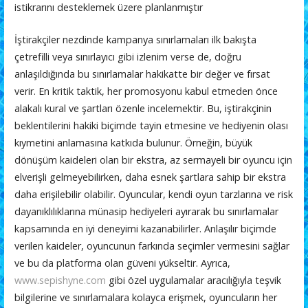
istikrarını desteklemek üzere planlanmıştır
İştirakçiler nezdinde kampanya sınırlamaları ilk bakışta
çetrefilli veya sınırlayıcı gibi izlenim verse de, doğru
anlaşıldığında bu sınırlamalar hakikatte bir değer ve fırsat
verir. En kritik taktik, her promosyonu kabul etmeden önce
alakalı kural ve şartları özenle incelemektir. Bu, iştirakçinin
beklentilerini hakiki biçimde tayin etmesine ve hediyenin olası
kıymetini anlamasına katkıda bulunur. Örneğin, büyük
dönüşüm kaideleri olan bir ekstra, az sermayeli bir oyuncu için
elverişli gelmeyebilirken, daha esnek şartlara sahip bir ekstra
daha erişilebilir olabilir. Oyuncular, kendi oyun tarzlarına ve risk
dayanıklılıklarına münasip hediyeleri ayırarak bu sınırlamalar
kapsamında en iyi deneyimi kazanabilirler. Anlaşılır biçimde
verilen kaideler, oyuncunun farkında seçimler vermesini sağlar
ve bu da platforma olan güveni yükseltir. Ayrıca,
www.sepishyne.com
gibi özel uygulamalar aracılığıyla teşvik
bilgilerine ve sınırlamalara kolayca erişmek, oyuncuların her