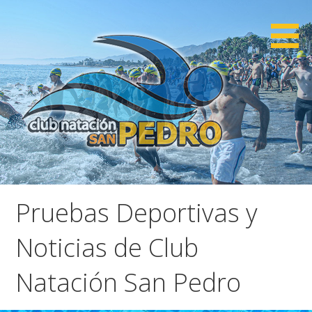
Saltar
al
contenido
CNSP
Club Natación San Pedro
Pruebas Deportivas y
Noticias de Club
Natación San Pedro