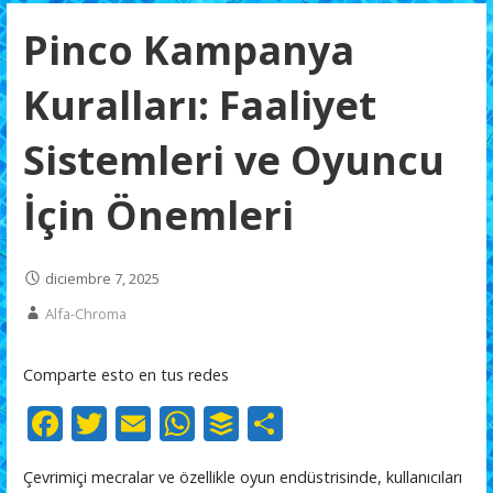
Pinco Kampanya
Kuralları: Faaliyet
Sistemleri ve Oyuncu
İçin Önemleri
diciembre 7, 2025
Alfa-Chroma
Comparte esto en tus redes
F
T
E
W
B
C
ac
w
m
h
uf
o
Çevrimiçi mecralar ve özellikle oyun endüstrisinde, kullanıcıları