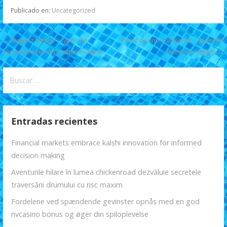
e
itt
ai
at
f
m
Publicado en:
Uncategorized
b
er
l
s
er
p
o
A
ar
Navegación
← Biggerz bonus – types de
Pinco casino Türkiye’de – güvenlik
o
p
ti
récompenses du casino en ligne
ve lisans bilgileri →
de
k
p
r
Buscar:
entradas
Entradas recientes
Financial markets embrace kalshi innovation for informed
decision making
Aventurile hilare în lumea chickenroad dezvăluie secretele
traversării drumului cu risc maxim
Fordelene ved spændende gevinster opnås med en god
nvcasino bonus og øger din spiloplevelse