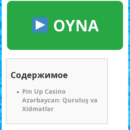
k
p
r
OYNA
Содержимое
Pin Up Casino
Azərbaycan: Quruluş və
Xidmətlər