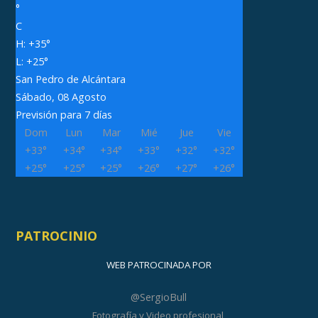
°
C
H:
+
35°
L:
+
25°
San Pedro de Alcántara
Sábado, 08 Agosto
Previsión para 7 días
Dom
Lun
Mar
Mié
Jue
Vie
+
33°
+
34°
+
34°
+
33°
+
32°
+
32°
+
25°
+
25°
+
25°
+
26°
+
27°
+
26°
PATROCINIO
WEB PATROCINADA POR
@SergioBull
Fotografía y Video profesional