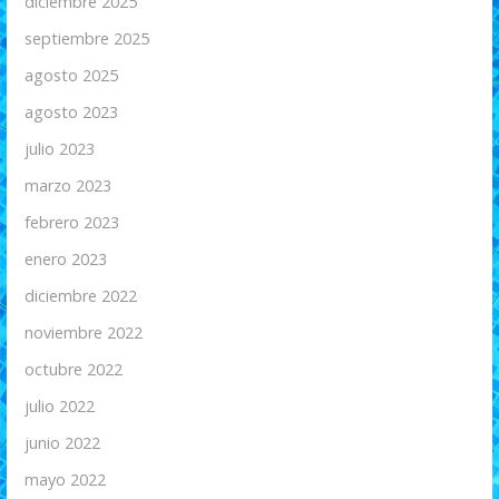
diciembre 2025
septiembre 2025
agosto 2025
agosto 2023
julio 2023
marzo 2023
febrero 2023
enero 2023
diciembre 2022
noviembre 2022
octubre 2022
julio 2022
junio 2022
mayo 2022