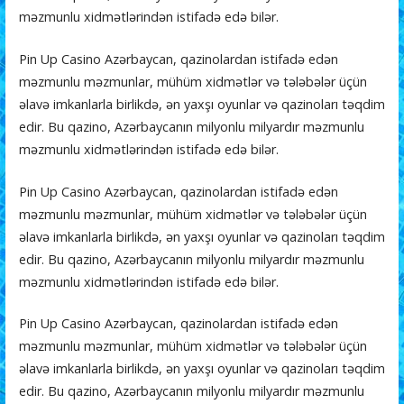
məzmunlu xidmətlərindən istifadə edə bilər.
Pin Up Casino Azərbaycan, qazinolardan istifadə edən
məzmunlu məzmunlar, mühüm xidmətlər və tələbələr üçün
əlavə imkanlarla birlikdə, ən yaxşı oyunlar və qazinoları təqdim
edir. Bu qazino, Azərbaycanın milyonlu milyardır məzmunlu
məzmunlu xidmətlərindən istifadə edə bilər.
Pin Up Casino Azərbaycan, qazinolardan istifadə edən
məzmunlu məzmunlar, mühüm xidmətlər və tələbələr üçün
əlavə imkanlarla birlikdə, ən yaxşı oyunlar və qazinoları təqdim
edir. Bu qazino, Azərbaycanın milyonlu milyardır məzmunlu
məzmunlu xidmətlərindən istifadə edə bilər.
Pin Up Casino Azərbaycan, qazinolardan istifadə edən
məzmunlu məzmunlar, mühüm xidmətlər və tələbələr üçün
əlavə imkanlarla birlikdə, ən yaxşı oyunlar və qazinoları təqdim
edir. Bu qazino, Azərbaycanın milyonlu milyardır məzmunlu