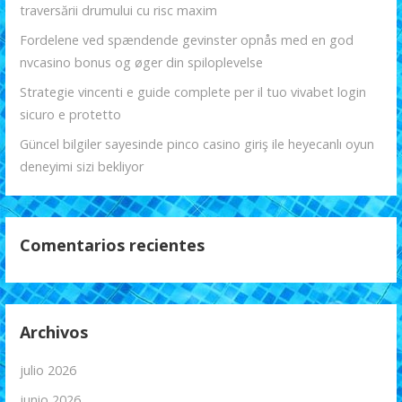
traversării drumului cu risc maxim
Fordelene ved spændende gevinster opnås med en god
nvcasino bonus og øger din spiloplevelse
Strategie vincenti e guide complete per il tuo vivabet login
sicuro e protetto
Güncel bilgiler sayesinde pinco casino giriş ile heyecanlı oyun
deneyimi sizi bekliyor
Comentarios recientes
Archivos
julio 2026
junio 2026