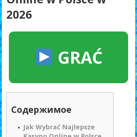
o
A
ar
2026
o
p
ti
k
p
r
GRAĆ
Содержимое
Jak Wybrać Najlepsze
Kasyno Online w Polsce