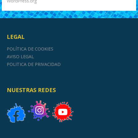
WordPress.org
LEGAL
POLÍTICA DE COOKIES
AVISO LEGAL
POLITICA DE PRIVACIDAD
NUESTRAS REDES