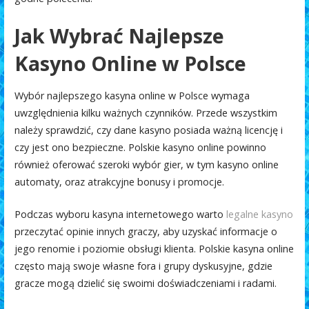
Jak Wybrać Najlepsze
Kasyno Online w Polsce
Wybór najlepszego kasyna online w Polsce wymaga
uwzględnienia kilku ważnych czynników. Przede wszystkim
należy sprawdzić, czy dane kasyno posiada ważną licencję i
czy jest ono bezpieczne. Polskie kasyno online powinno
również oferować szeroki wybór gier, w tym kasyno online
automaty, oraz atrakcyjne bonusy i promocje.
Podczas wyboru kasyna internetowego warto
legalne kasyno
przeczytać opinie innych graczy, aby uzyskać informacje o
jego renomie i poziomie obsługi klienta. Polskie kasyna online
często mają swoje własne fora i grupy dyskusyjne, gdzie
gracze mogą dzielić się swoimi doświadczeniami i radami.