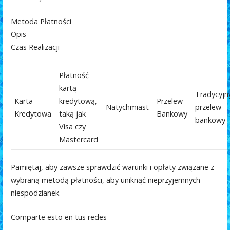
Metoda Płatności
Opis
Czas Realizacji
Płatność
kartą
Tradycyjn
Karta
kredytową,
Przelew
Natychmiast
przelew
Kredytowa
taką jak
Bankowy
bankowy
Visa czy
Mastercard
Pamiętaj, aby zawsze sprawdzić warunki i opłaty związane z
wybraną metodą płatności, aby uniknąć nieprzyjemnych
niespodzianek.
Comparte esto en tus redes