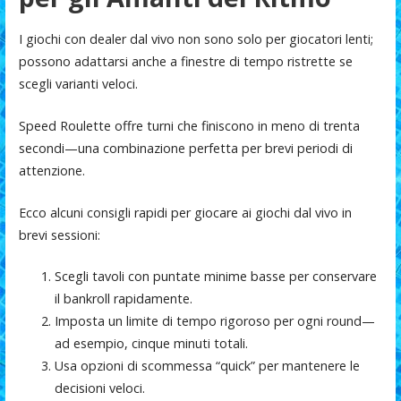
I giochi con dealer dal vivo non sono solo per giocatori lenti;
possono adattarsi anche a finestre di tempo ristrette se
scegli varianti veloci.
Speed Roulette offre turni che finiscono in meno di trenta
secondi—una combinazione perfetta per brevi periodi di
attenzione.
Ecco alcuni consigli rapidi per giocare ai giochi dal vivo in
brevi sessioni:
Scegli tavoli con puntate minime basse per conservare
il bankroll rapidamente.
Imposta un limite di tempo rigoroso per ogni round—
ad esempio, cinque minuti totali.
Usa opzioni di scommessa “quick” per mantenere le
decisioni veloci.