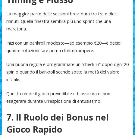
La maggior parte delle sessioni brevi dura tra tre e dieci
minuti. Quella finestra sembra più uno sprint che una
maratona.
Inizi con un bankroll modesto—ad esempio €20—e decidi
quante rotazioni fare prima di interrompere.
Una buona regola è programmare un “check‑in” dopo ogni 20
spin o quando il bankroll scende sotto la metà del valore
iniziale.
Questo rende il gioco prevedibile e ti assicura di non
esagerare durante un’esplosione di entusiasmo.
7. Il Ruolo dei Bonus nel
Gioco Rapido