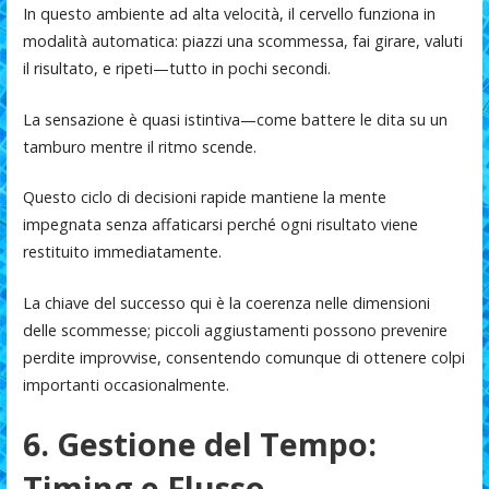
In questo ambiente ad alta velocità, il cervello funziona in
modalità automatica: piazzi una scommessa, fai girare, valuti
il risultato, e ripeti—tutto in pochi secondi.
La sensazione è quasi istintiva—come battere le dita su un
tamburo mentre il ritmo scende.
Questo ciclo di decisioni rapide mantiene la mente
impegnata senza affaticarsi perché ogni risultato viene
restituito immediatamente.
La chiave del successo qui è la coerenza nelle dimensioni
delle scommesse; piccoli aggiustamenti possono prevenire
perdite improvvise, consentendo comunque di ottenere colpi
importanti occasionalmente.
6. Gestione del Tempo:
Timing e Flusso