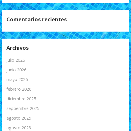
Comentarios recientes
Archivos
julio 2026
junio 2026
mayo 2026
febrero 2026
diciembre 2025
septiembre 2025
agosto 2025
agosto 2023