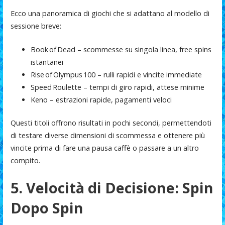
Ecco una panoramica di giochi che si adattano al modello di
sessione breve:
Book of Dead – scommesse su singola linea, free spins
istantanei
Rise of Olympus 100 – rulli rapidi e vincite immediate
Speed Roulette – tempi di giro rapidi, attese minime
Keno – estrazioni rapide, pagamenti veloci
Questi titoli offrono risultati in pochi secondi, permettendoti
di testare diverse dimensioni di scommessa e ottenere più
vincite prima di fare una pausa caffè o passare a un altro
compito.
5. Velocità di Decisione: Spin
Dopo Spin