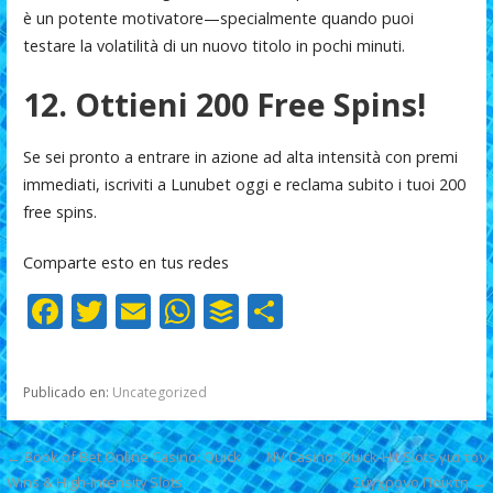
è un potente motivatore—specialmente quando puoi
testare la volatilità di un nuovo titolo in pochi minuti.
12. Ottieni 200 Free Spins!
Se sei pronto a entrare in azione ad alta intensità con premi
immediati, iscriviti a Lunubet oggi e reclama subito i tuoi 200
free spins.
Comparte esto en tus redes
F
T
E
W
B
C
ac
w
m
h
uf
o
e
itt
ai
at
f
m
Publicado en:
Uncategorized
b
er
l
s
er
p
o
A
ar
Navegación
← Book of Bet Online Casino: Quick
NV Casino: Quick‑Hit Slots για τον
o
p
ti
Wins & High‑Intensity Slots
Σύγχρονο Παίκτη →