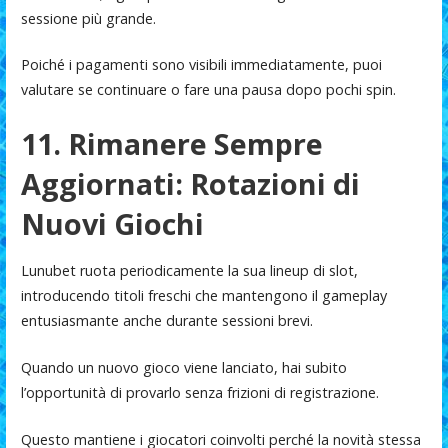
sessione più grande.
Poiché i pagamenti sono visibili immediatamente, puoi
valutare se continuare o fare una pausa dopo pochi spin.
11. Rimanere Sempre
Aggiornati: Rotazioni di
Nuovi Giochi
Lunubet ruota periodicamente la sua lineup di slot,
introducendo titoli freschi che mantengono il gameplay
entusiasmante anche durante sessioni brevi.
Quando un nuovo gioco viene lanciato, hai subito
l’opportunità di provarlo senza frizioni di registrazione.
Questo mantiene i giocatori coinvolti perché la novità stessa