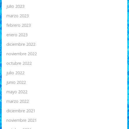
julio 2023
marzo 2023
febrero 2023
enero 2023
diciembre 2022
noviembre 2022
octubre 2022
julio 2022
junio 2022
mayo 2022
marzo 2022
diciembre 2021
noviembre 2021