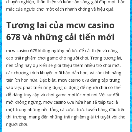
chuyên nghiệp, thân thiện và luôn sẵn sàng giải đáp mọi thắc
mắc của người chơi một cách nhanh chóng và hiệu quả.
Tương lai của mcw casino
678 và những cải tiến mới
mcw casino 678 không ngừng nỗ lực để cải thiện và nâng
cao trải nghiệm chơi game cho người chơi. Trong tương lai,
nền tảng này dự kiến sẽ giới thiệu thêm nhiều trò chơi mới,
các chương trình khuyến mãi hấp dẫn hơn, và các tính năng
tiện ích hơn nữa. Đặc biệt, mcw casino 678 đang tập trung
vào việc phát triển ứng dụng di động để người chơi có thể
dễ dàng truy cập và chơi game mọi lúc mọi nơi. Với sự đổi
mới không ngừng, mcw casino 678 hứa hẹn sẽ tiếp tục là
một trong những nền tảng cá cược trực tuyến hàng đầu trên
thị trường, mang đến những trải nghiệm giải trí tuyệt vời cho
người chơi.