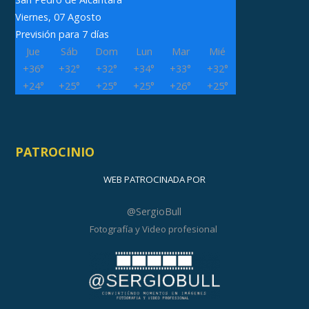
Viernes, 07 Agosto
Previsión para 7 días
Jue
Sáb
Dom
Lun
Mar
Mié
+
36°
+
32°
+
32°
+
34°
+
33°
+
32°
+
24°
+
25°
+
25°
+
25°
+
26°
+
25°
PATROCINIO
WEB PATROCINADA POR
@SergioBull
Fotografía y Video profesional