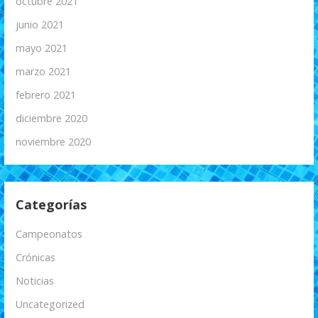
octubre 2021
junio 2021
mayo 2021
marzo 2021
febrero 2021
diciembre 2020
noviembre 2020
Categorías
Campeonatos
Crónicas
Noticias
Uncategorized