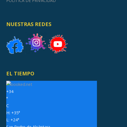
POLITICA DE PRIVACIDAD
NUESTRAS REDES
EL TIEMPO
+
34
°
C
H:
+
35°
L:
+
24°
San Pedro de Alcántara