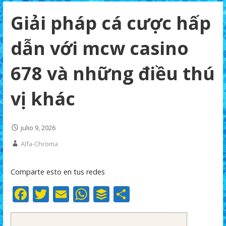
Giải pháp cá cược hấp
dẫn với mcw casino
678 và những điều thú
vị khác
julio 9, 2026
Alfa-Chroma
Comparte esto en tus redes
F
T
E
W
B
C
ac
w
m
h
uf
o