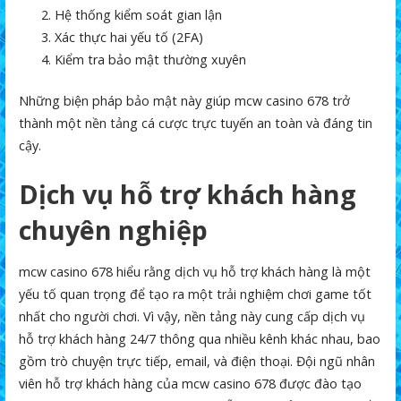
Hệ thống kiểm soát gian lận
Xác thực hai yếu tố (2FA)
Kiểm tra bảo mật thường xuyên
Những biện pháp bảo mật này giúp mcw casino 678 trở
thành một nền tảng cá cược trực tuyến an toàn và đáng tin
cậy.
Dịch vụ hỗ trợ khách hàng
chuyên nghiệp
mcw casino 678 hiểu rằng dịch vụ hỗ trợ khách hàng là một
yếu tố quan trọng để tạo ra một trải nghiệm chơi game tốt
nhất cho người chơi. Vì vậy, nền tảng này cung cấp dịch vụ
hỗ trợ khách hàng 24/7 thông qua nhiều kênh khác nhau, bao
gồm trò chuyện trực tiếp, email, và điện thoại. Đội ngũ nhân
viên hỗ trợ khách hàng của mcw casino 678 được đào tạo