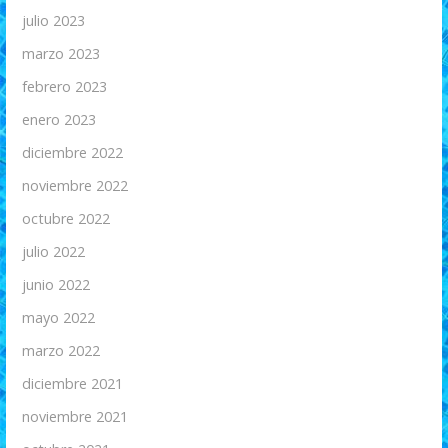
julio 2023
marzo 2023
febrero 2023
enero 2023
diciembre 2022
noviembre 2022
octubre 2022
julio 2022
junio 2022
mayo 2022
marzo 2022
diciembre 2021
noviembre 2021