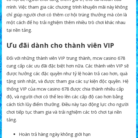
mình. Việc tham gia các chương trình khuyến mãi này không
chỉ giúp người chơi có thêm cơ hội trúng thưởng mà còn là
một cách để họ trải nghiệm thêm nhiều trò chơi khác nhau
tại nền tảng.
Ưu đãi dành cho thành viên VIP
Đối với những thành viên VIP trung thành, mcw casino 678
cung cấp các ưu đãi đặc biệt hơn nữa. Các thành viên VIP sẽ
được hưởng các đặc quyền như tỷ lệ hoàn trả cao hơn, quà
tặng sinh nhật, và được tham gia các sự kiện độc quyền. Hệ
thống VIP của mcw casino 678 được chia thành nhiều cấp
độ, và người chơi có thể leo lên các cấp độ cao hơn bằng
cách tích lũy điểm thưởng. Điều này tạo động lực cho người
chơi tiếp tục tham gia và trải nghiệm các trò chơi tại nền
tảng.
Hoàn trả hàng ngày không giới hạn