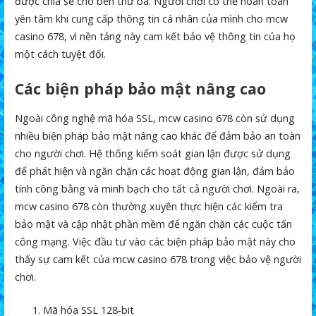
được chia sẻ cho bên thứ ba. Người chơi có thể hoàn toàn
yên tâm khi cung cấp thông tin cá nhân của mình cho mcw
casino 678, vì nền tảng này cam kết bảo vệ thông tin của họ
một cách tuyệt đối.
Các biện pháp bảo mật nâng cao
Ngoài công nghệ mã hóa SSL, mcw casino 678 còn sử dụng
nhiều biện pháp bảo mật nâng cao khác để đảm bảo an toàn
cho người chơi. Hệ thống kiểm soát gian lận được sử dụng
để phát hiện và ngăn chặn các hoạt động gian lận, đảm bảo
tính công bằng và minh bạch cho tất cả người chơi. Ngoài ra,
mcw casino 678 còn thường xuyên thực hiện các kiểm tra
bảo mật và cập nhật phần mềm để ngăn chặn các cuộc tấn
công mạng. Việc đầu tư vào các biện pháp bảo mật này cho
thấy sự cam kết của mcw casino 678 trong việc bảo vệ người
chơi.
Mã hóa SSL 128-bit