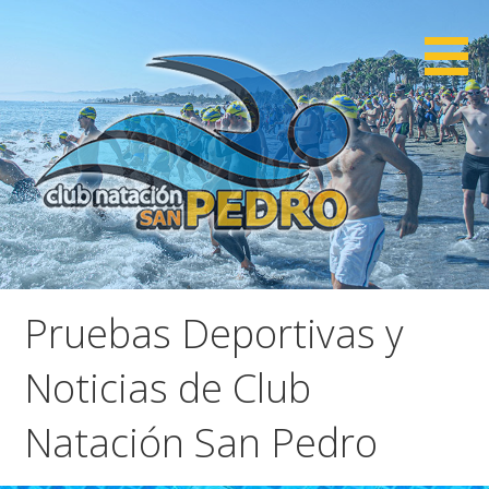
Saltar
al
contenido
CNSP
Club Natación San Pedro
Pruebas Deportivas y
Noticias de Club
Natación San Pedro