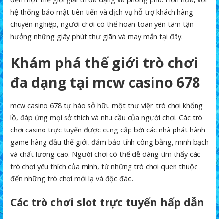
hệ thống bảo mật tiên tiến và dịch vụ hỗ trợ khách hàng
chuyên nghiệp, người chơi có thể hoàn toàn yên tâm tận
hưởng những giây phút thư giãn và may mắn tại đây.
Khám phá thế giới trò chơi
đa dạng tại mcw casino 678
mcw casino 678 tự hào sở hữu một thư viện trò chơi khổng
lồ, đáp ứng mọi sở thích và nhu cầu của người chơi. Các trò
chơi casino trực tuyến được cung cấp bởi các nhà phát hành
game hàng đầu thế giới, đảm bảo tính công bằng, minh bạch
và chất lượng cao. Người chơi có thể dễ dàng tìm thấy các
trò chơi yêu thích của mình, từ những trò chơi quen thuộc
đến những trò chơi mới lạ và độc đáo.
Các trò chơi slot trực tuyến hấp dẫn