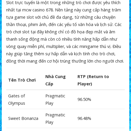
Slot trực tuyến là một trong những trò chơi được yêu thích
nhất tại mcw casino 678. Nền tảng này cung cấp hàng trăm
tựa game slot với chủ đề đa dạng, từ những câu chuyện
thần thoại, phim ảnh, đến các yếu tố văn hóa và lịch sử. Các
trò chơi slot tại đây không chỉ có đồ họa đẹp mắt và âm
thanh sống động mà còn có nhiều tính năng hấp dẫn như
vòng quay miễn phí, multiplier, và các minigame thú vị. Điều
này giúp tăng thêm sự hấp dẫn và kịch tính cho trò chơi,
đồng thời mang đến cơ hội trúng thưởng lớn cho người chơi.
Nhà Cung
RTP (Return to
Tên Trò Chơi
Cấp
Player)
Gates of
Pragmatic
96.50%
Olympus
Play
Pragmatic
Sweet Bonanza
96.48%
Play