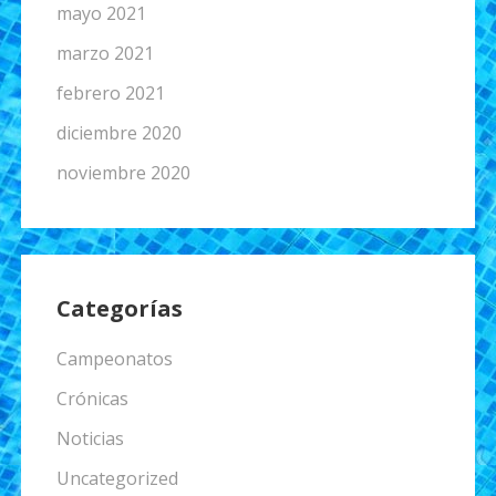
mayo 2021
marzo 2021
febrero 2021
diciembre 2020
noviembre 2020
Categorías
Campeonatos
Crónicas
Noticias
Uncategorized