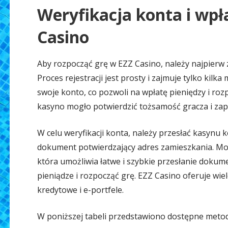
Weryfikacja konta i wpł
Casino
Aby rozpocząć grę w EZZ Casino, należy najpierw 
Proces rejestracji jest prosty i zajmuje tylko kilk
swoje konto, co pozwoli na wpłatę pieniędzy i rozp
kasyno mogło potwierdzić tożsamość gracza i zap
W celu weryfikacji konta, należy przesłać kasynu
dokument potwierdzający adres zamieszkania. Moż
która umożliwia łatwe i szybkie przesłanie dokume
pieniądze i rozpocząć grę. EZZ Casino oferuje wi
kredytowe i e-portfele.
W poniższej tabeli przedstawiono dostępne metod