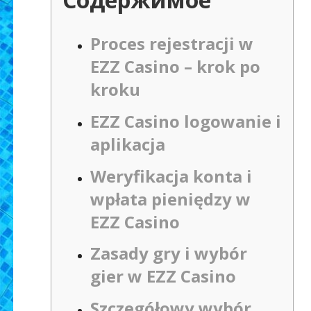
Proces rejestracji w
EZZ Casino – krok po
kroku
EZZ Casino logowanie i
aplikacja
Weryfikacja konta i
wpłata pieniędzy w
EZZ Casino
Zasady gry i wybór
gier w EZZ Casino
Szczegółowy wybór