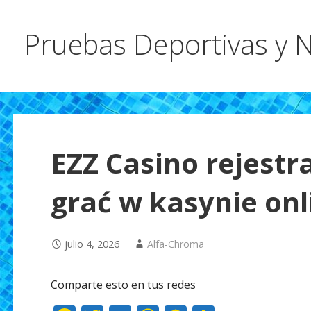
Pruebas Deportivas y N
EZZ Casino rejestra
grać w kasynie onl
julio 4, 2026
Alfa-Chroma
Comparte esto en tus redes