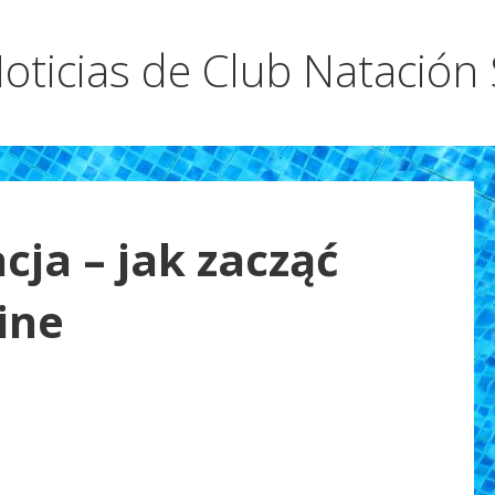
oticias de Club Natación
cja – jak zacząć
ine