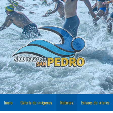
Saltar
al
contenido
CNSP
Club Natación San Pedro
Inicio
Galería de imágenes
Noticias
Enlaces de interés