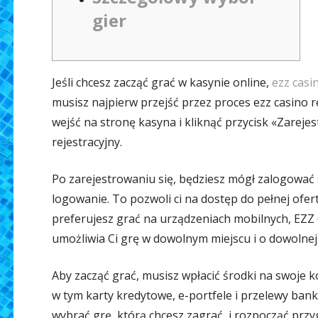
gier
Jeśli chcesz zacząć grać w kasynie online,
ezz casi
musisz najpierw przejść przez proces ezz casino rej
wejść na stronę kasyna i kliknąć przycisk «Zarejes
rejestracyjny.
Po zarejestrowaniu się, będziesz mógł zalogować
logowanie. To pozwoli ci na dostęp do pełnej oferty
preferujesz grać na urządzeniach mobilnych, EZZ C
umożliwia Ci grę w dowolnym miejscu i o dowolnej
Aby zacząć grać, musisz wpłacić środki na swoje k
w tym karty kredytowe, e-portfele i przelewy ba
wybrać grę, którą chcesz zagrać, i rozpocząć przy