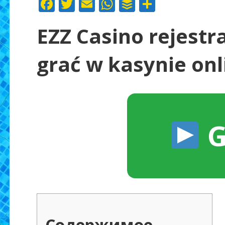
F
T
E
W
B
C
ac
w
m
h
uf
o
EZZ Casino rejestra
e
itt
ai
at
f
m
b
er
l
s
er
p
grać w kasynie onl
o
A
ar
o
p
ti
k
p
r
G
Содержимое