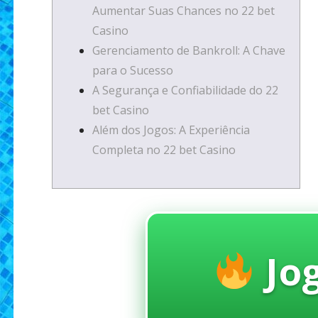
Aumentar Suas Chances no 22 bet
Casino
Gerenciamento de Bankroll: A Chave
para o Sucesso
A Segurança e Confiabilidade do 22
bet Casino
Além dos Jogos: A Experiência
Completa no 22 bet Casino
Jo