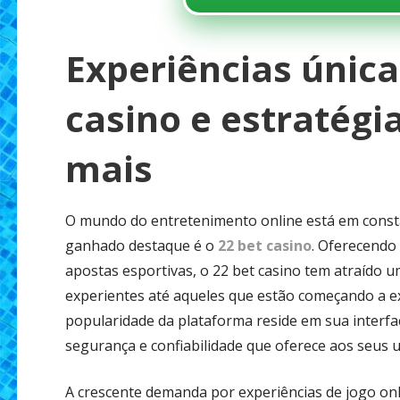
Experiências única
casino e estratégi
mais
O mundo do entretenimento online está em const
ganhado destaque é o
22 bet casino
. Oferecendo
apostas esportivas, o 22 bet casino tem atraído u
experientes até aqueles que estão começando a ex
popularidade da plataforma reside em sua interfac
segurança e confiabilidade que oferece aos seus u
A crescente demanda por experiências de jogo on