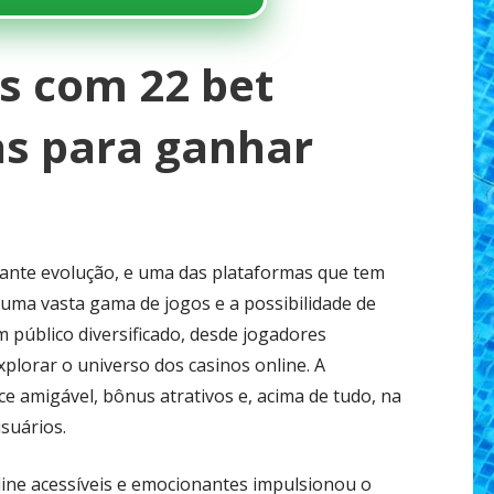
s com 22 bet
as para ganhar
ante evolução, e uma das plataformas que tem
 uma vasta gama de jogos e a possibilidade de
m público diversificado, desde jogadores
plorar o universo dos casinos online. A
e amigável, bônus atrativos e, acima de tudo, na
suários.
line acessíveis e emocionantes impulsionou o