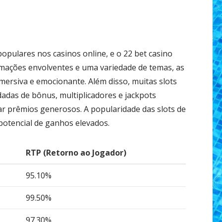
opulares nos casinos online, e o 22 bet casino
nimações envolventes e uma variedade de temas, as
mersiva e emocionante. Além disso, muitas slots
adas de bônus, multiplicadores e jackpots
 prêmios generosos. A popularidade das slots de
 potencial de ganhos elevados.
RTP (Retorno ao Jogador)
95.10%
99.50%
97.30%