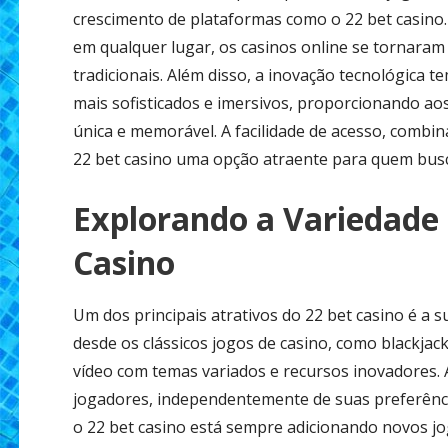
crescimento de plataformas como o 22 bet casino.
em qualquer lugar, os casinos online se tornaram 
tradicionais. Além disso, a inovação tecnológica 
mais sofisticados e imersivos, proporcionando a
única e memorável. A facilidade de acesso, combin
22 bet casino uma opção atraente para quem busc
Explorando a Variedade 
Casino
Um dos principais atrativos do 22 bet casino é a s
desde os clássicos jogos de casino, como blackjack
vídeo com temas variados e recursos inovadores. 
jogadores, independentemente de suas preferênci
o 22 bet casino está sempre adicionando novos jo