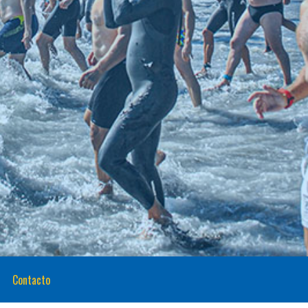
Contacto