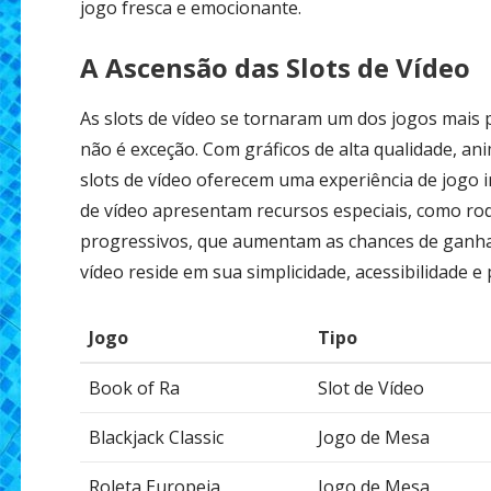
jogo fresca e emocionante.
A Ascensão das Slots de Vídeo
As slots de vídeo se tornaram um dos jogos mais p
não é exceção. Com gráficos de alta qualidade, a
slots de vídeo oferecem uma experiência de jogo i
de vídeo apresentam recursos especiais, como rod
progressivos, que aumentam as chances de ganhar
vídeo reside em sua simplicidade, acessibilidade e
Jogo
Tipo
Book of Ra
Slot de Vídeo
Blackjack Classic
Jogo de Mesa
Roleta Europeia
Jogo de Mesa