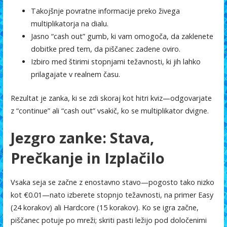
Takojšnje povratne informacije preko živega
multiplikatorja na dialu.
Jasno “cash out” gumb, ki vam omogoča, da zaklenete
dobitke pred tem, da piščanec zadene oviro.
Izbiro med štirimi stopnjami težavnosti, ki jih lahko
prilagajate v realnem času.
Rezultat je zanka, ki se zdi skoraj kot hitri kviz—odgovarjate
z “continue” ali “cash out” vsakič, ko se multiplikator dvigne.
Jezgro zanke: Stava,
Prečkanje in Izplačilo
Vsaka seja se začne z enostavno stavo—pogosto tako nizko
kot €0.01—nato izberete stopnjo težavnosti, na primer Easy
(24 korakov) ali Hardcore (15 korakov). Ko se igra začne,
piščanec potuje po mreži; skriti pasti ležijo pod določenimi