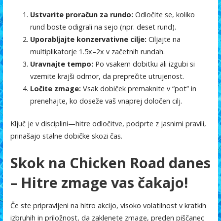
Ustvarite proračun za rundo:
Odločite se, koliko
rund boste odigrali na sejo (npr. deset rund).
Uporabljajte konzervativne cilje:
Ciljajte na
multiplikatorje 1.5x–2x v začetnih rundah.
Uravnajte tempo:
Po vsakem dobitku ali izgubi si
vzemite krajši odmor, da preprečite utrujenost.
Ločite zmage:
Vsak dobiček premaknite v “pot” in
prenehajte, ko doseže vaš vnaprej določen cilj.
Ključ je v disciplini—hitre odločitve, podprte z jasnimi pravili,
prinašajo stalne dobičke skozi čas.
Skok na Chicken Road danes
– Hitre zmage vas čakajo!
Če ste pripravljeni na hitro akcijo, visoko volatilnost v kratkih
izbruhih in priložnost, da zaklenete zmage, preden piščanec