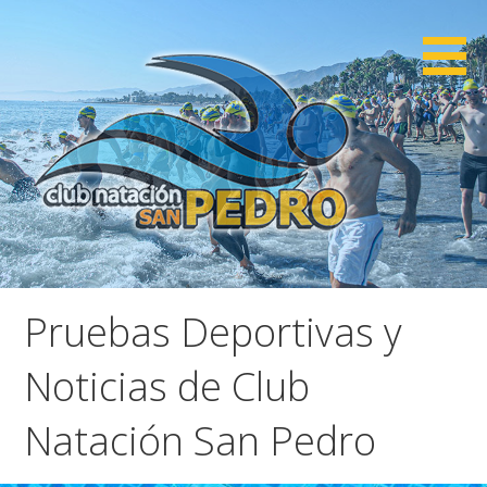
Saltar
al
contenido
CNSP
Club Natación San Pedro
Pruebas Deportivas y
Noticias de Club
Natación San Pedro