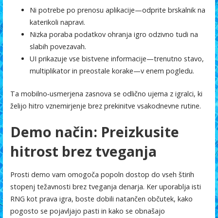
Ni potrebe po prenosu aplikacije—odprite brskalnik na
katerikoli napravi.
Nizka poraba podatkov ohranja igro odzivno tudi na
slabih povezavah.
UI prikazuje vse bistvene informacije—trenutno stavo,
multiplikator in preostale korake—v enem pogledu.
Ta mobilno‑usmerjena zasnova se odlično ujema z igralci, ki
želijo hitro vznemirjenje brez prekinitve vsakodnevne rutine.
Demo način: Preizkusite
hitrost brez tveganja
Prosti demo vam omogoča popoln dostop do vseh štirih
stopenj težavnosti brez tveganja denarja. Ker uporablja isti
RNG kot prava igra, boste dobili natančen občutek, kako
pogosto se pojavljajo pasti in kako se obnašajo