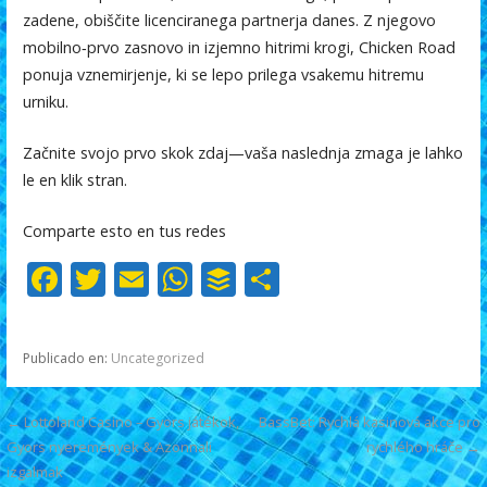
zadene, obiščite licenciranega partnerja danes. Z njegovo
mobilno‑prvo zasnovo in izjemno hitrimi krogi, Chicken Road
ponuja vznemirjenje, ki se lepo prilega vsakemu hitremu
urniku.
Začnite svojo prvo skok zdaj—vaša naslednja zmaga je lahko
le en klik stran.
Comparte esto en tus redes
F
T
E
W
B
C
ac
w
m
h
uf
o
e
itt
ai
at
f
m
Publicado en:
Uncategorized
b
er
l
s
er
p
o
A
ar
Navegación
← Lottoland Casino – Gyors játékok,
BassBet: Rychlá kasinová akce pro
o
p
ti
Gyors nyeremények & Azonnali
rychlého hráče →
de
izgalmak