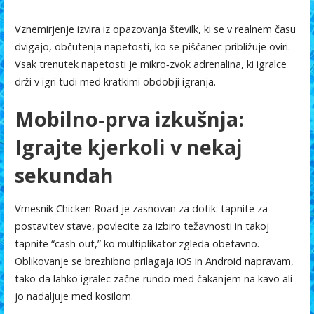
Vznemirjenje izvira iz opazovanja številk, ki se v realnem času
dvigajo, občutenja napetosti, ko se piščanec približuje oviri.
Vsak trenutek napetosti je mikro‑zvok adrenalina, ki igralce
drži v igri tudi med kratkimi obdobji igranja.
Mobilno‑prva izkušnja:
Igrajte kjerkoli v nekaj
sekundah
Vmesnik Chicken Road je zasnovan za dotik: tapnite za
postavitev stave, povlecite za izbiro težavnosti in takoj
tapnite “cash out,” ko multiplikator zgleda obetavno.
Oblikovanje se brezhibno prilagaja iOS in Android napravam,
tako da lahko igralec začne rundo med čakanjem na kavo ali
jo nadaljuje med kosilom.