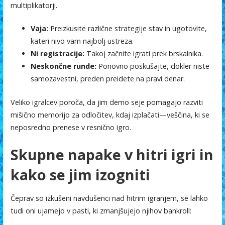
multiplikatorji.
Vaja:
Preizkusite različne strategije stav in ugotovite,
kateri nivo vam najbolj ustreza.
Ni registracije:
Takoj začnite igrati prek brskalnika.
Neskončne runde:
Ponovno poskušajte, dokler niste
samozavestni, preden preidete na pravi denar.
Veliko igralcev poroča, da jim demo seje pomagajo razviti
mišično memorijo za odločitev, kdaj izplačati—veščina, ki se
neposredno prenese v resnično igro.
Skupne napake v hitri igri in
kako se jim izogniti
Čeprav so izkušeni navdušenci nad hitrim igranjem, se lahko
tudi oni ujamejo v pasti, ki zmanjšujejo njihov bankroll: