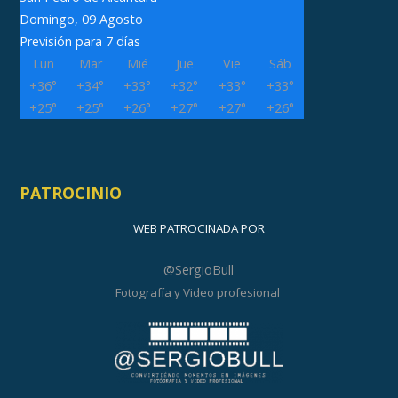
Domingo, 09 Agosto
Previsión para 7 días
Lun
Mar
Mié
Jue
Vie
Sáb
+
36°
+
34°
+
33°
+
32°
+
33°
+
33°
+
25°
+
25°
+
26°
+
27°
+
27°
+
26°
PATROCINIO
WEB PATROCINADA POR
@SergioBull
Fotografía y Video profesional