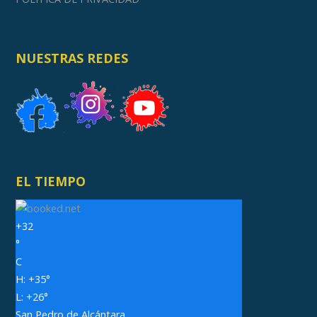
NUESTRAS REDES
EL TIEMPO
+
32
°
C
H:
+
35°
L:
+
26°
San Pedro de Alcántara