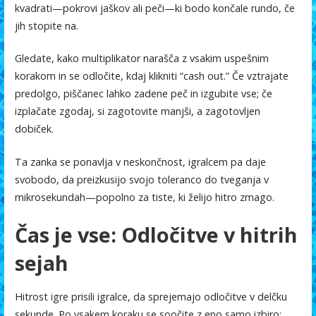
kvadrati—pokrovi jaškov ali peči—ki bodo končale rundo, če
jih stopite na.
Gledate, kako multiplikator narašča z vsakim uspešnim
korakom in se odločite, kdaj klikniti “cash out.” Če vztrajate
predolgo, piščanec lahko zadene peč in izgubite vse; če
izplačate zgodaj, si zagotovite manjši, a zagotovljen
dobiček.
Ta zanka se ponavlja v neskončnost, igralcem pa daje
svobodo, da preizkusijo svojo toleranco do tveganja v
mikrosekundah—popolno za tiste, ki želijo hitro zmago.
Čas je vse: Odločitve v hitrih
sejah
Hitrost igre prisili igralce, da sprejemajo odločitve v delčku
sekunde. Po vsakem koraku se soočite z eno samo izbiro: