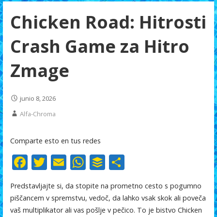
Chicken Road: Hitrosti
Crash Game za Hitro
Zmage
junio 8, 2026
Alfa-Chroma
Comparte esto en tus redes
F
T
E
W
B
C
ac
w
m
h
uf
o
Predstavljajte si, da stopite na prometno cesto s pogumno
e
itt
ai
at
f
m
piščancem v spremstvu, vedoč, da lahko vsak skok ali poveča
b
er
l
s
er
p
vaš multiplikator ali vas pošlje v pečico. To je bistvo Chicken