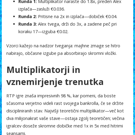
Runda 1:
Multiplikator naraste do 1.8x, preden Alex
izplača—zasluži €0.036.
Runda 2:
Pritisne na 2x in izplača—dobiček €0.04.
Runda 3:
Alex tvega, drži do 3x, a zadene peč pri
koraku 17—izguba €0.02.
Vzorci kažejo na nadzor tveganja: majhne zmage se hitro
nabirajo, občasne izgube pa absorbirajo skromni vložki.
Multiplikatorji in
vznemirjenje trenutka
RTP igre znaša impresivnih 98 %, kar pomeni, da boste
sčasoma verjetno videli rast svojega bankrolla, če se držite
discipliniranih stav. Najvišji teoretični multiplikator—več kot
dva milijonakrat vaše stave—ostaja zgolj teoretičen; večina
igralcev doseže skromne dobičke med 1x in 5x med hitrimi
seansami.