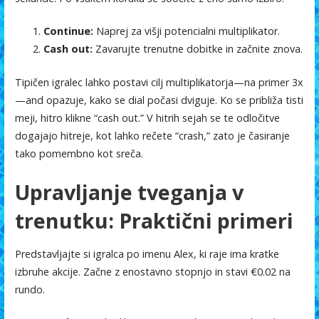
Continue:
Naprej za višji potencialni multiplikator.
Cash out:
Zavarujte trenutne dobitke in začnite znova.
Tipičen igralec lahko postavi cilj multiplikatorja—na primer 3x
—and opazuje, kako se dial počasi dviguje. Ko se približa tisti
meji, hitro klikne “cash out.” V hitrih sejah se te odločitve
dogajajo hitreje, kot lahko rečete “crash,” zato je časiranje
tako pomembno kot sreča.
Upravljanje tveganja v
trenutku: Praktični primeri
Predstavljajte si igralca po imenu Alex, ki raje ima kratke
izbruhe akcije. Začne z enostavno stopnjo in stavi €0.02 na
rundo.