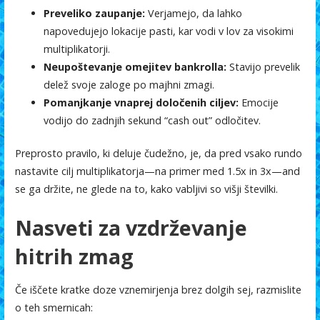
Preveliko zaupanje:
Verjamejo, da lahko
napovedujejo lokacije pasti, kar vodi v lov za visokimi
multiplikatorji.
Neupoštevanje omejitev bankrolla:
Stavijo prevelik
delež svoje zaloge po majhni zmagi.
Pomanjkanje vnaprej določenih ciljev:
Emocije
vodijo do zadnjih sekund “cash out” odločitev.
Preprosto pravilo, ki deluje čudežno, je, da pred vsako rundo
nastavite cilj multiplikatorja—na primer med 1.5x in 3x—and
se ga držite, ne glede na to, kako vabljivi so višji številki.
Nasveti za vzdrževanje
hitrih zmag
Če iščete kratke doze vznemirjenja brez dolgih sej, razmislite
o teh smernicah: