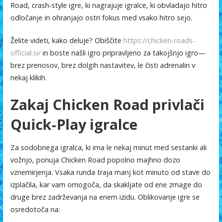
o
A
ar
Road, crash‑style igre, ki nagrajuje igralce, ki obvladajo hitro
o
p
ti
odločanje in ohranjajo ostri fokus med vsako hitro sejo.
k
p
r
Želite videti, kako deluje? Obiščite
https://chicken-roads-
official.si/
in boste našli igro pripravljeno za takojšnjo igro—
brez prenosov, brez dolgih nastavitev, le čisti adrenalin v
nekaj klikih.
Zakaj Chicken Road privlači
Quick‑Play igralce
Za sodobnega igralca, ki ima le nekaj minut med sestanki ali
vožnjo, ponuja Chicken Road popolno majhno dozo
vznemirjenja. Vsaka runda traja manj kot minuto od stave do
izplačila, kar vam omogoča, da skakljate od ene zmage do
druge brez zadrževanja na enem izidu. Oblikovanje igre se
osredotoča na: