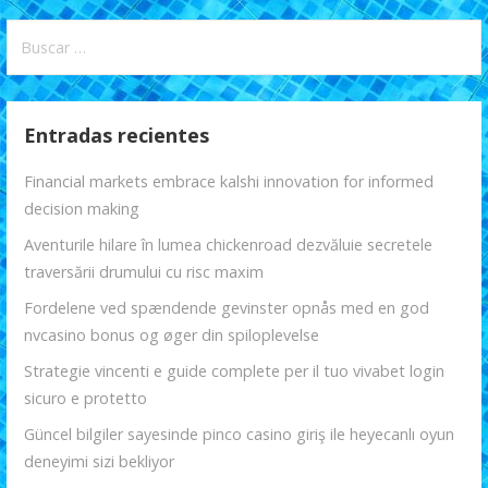
k
p
r
entradas
Buscar:
Entradas recientes
Financial markets embrace kalshi innovation for informed
decision making
Aventurile hilare în lumea chickenroad dezvăluie secretele
traversării drumului cu risc maxim
Fordelene ved spændende gevinster opnås med en god
nvcasino bonus og øger din spiloplevelse
Strategie vincenti e guide complete per il tuo vivabet login
sicuro e protetto
Güncel bilgiler sayesinde pinco casino giriş ile heyecanlı oyun
deneyimi sizi bekliyor