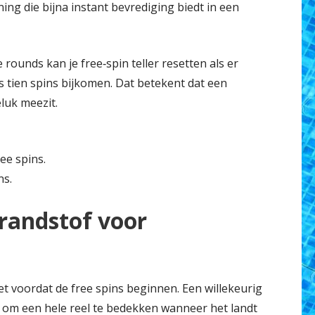
ng die bijna instant bevrediging biedt in een
 rounds kan je free‑spin teller resetten als er
s tien spins bijkomen. Dat betekent dat een
luk meezit.
ee spins.
ns.
randstof voor
t voordat de free spins beginnen. Een willekeurig
t om een hele reel te bedekken wanneer het landt