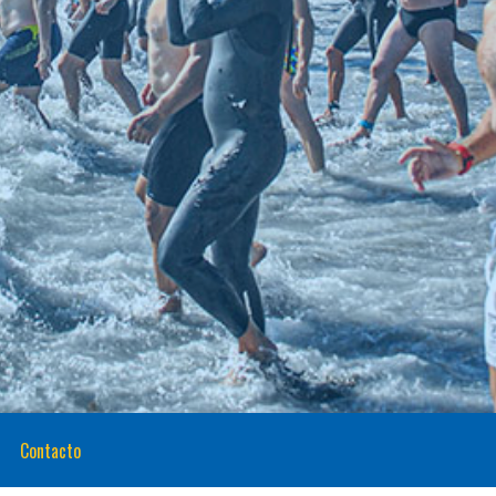
Contacto