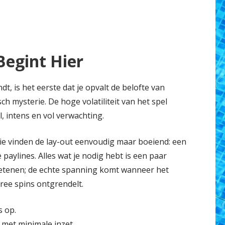
Begint Hier
dt, is het eerste dat je opvalt de belofte van
h mysterie. De hoge volatiliteit van het spel
, intens en vol verwachting.
tie vinden de lay-out eenvoudig maar boeiend: een
e paylines. Alles wat je nodig hebt is een paar
tenen; de echte spanning komt wanneer het
free spins ontgrendelt.
s op.
 met minimale inzet.