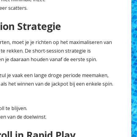
er scatters.
ion Strategie
rten, moet je je richten op het maximaliseren van
te rekken. De short‑session strategie is
en je daaraan houden vanaf de eerste spin.
 zul je vaak een lange droge periode meemaken,
 als het winnen van de jackpot bij een enkele spin.
 te blijven.
ken van de doelwinst.
oll in Rapid Play