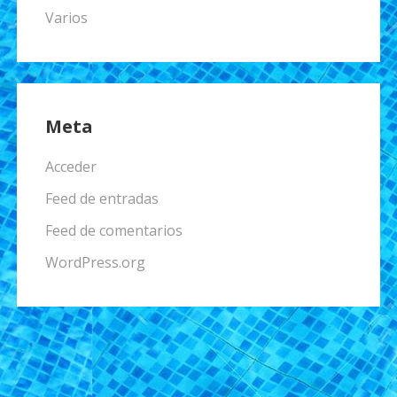
Varios
Meta
Acceder
Feed de entradas
Feed de comentarios
WordPress.org