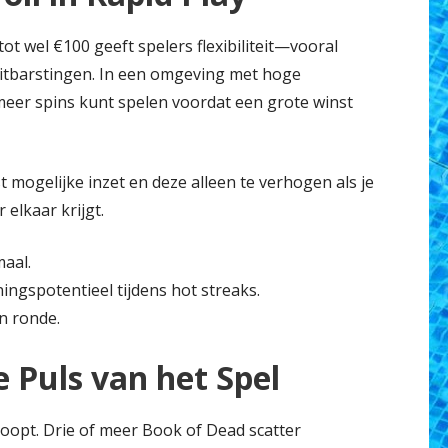
ot wel €100 geeft spelers flexibiliteit—vooral
uitbarstingen. In een omgeving met hoge
e meer spins kunt spelen voordat een grote winst
mogelijke inzet en deze alleen te verhogen als je
elkaar krijgt.
maal.
ingspotentieel tijdens hot streaks.
in ronde.
e Puls van het Spel
loopt. Drie of meer Book of Dead scatter