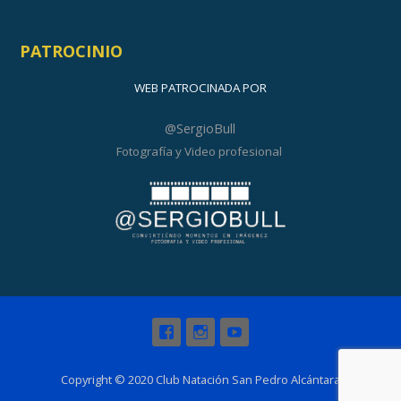
PATROCINIO
WEB PATROCINADA POR
@SergioBull
Fotografía y Video profesional
Copyright © 2020 Club Natación San Pedro Alcántara