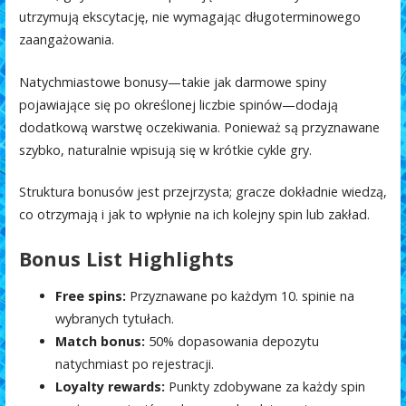
utrzymują ekscytację, nie wymagając długoterminowego
zaangażowania.
Natychmiastowe bonusy—takie jak darmowe spiny
pojawiające się po określonej liczbie spinów—dodają
dodatkową warstwę oczekiwania. Ponieważ są przyznawane
szybko, naturalnie wpisują się w krótkie cykle gry.
Struktura bonusów jest przejrzysta; gracze dokładnie wiedzą,
co otrzymają i jak to wpłynie na ich kolejny spin lub zakład.
Bonus List Highlights
Free spins:
Przyznawane po każdym 10. spinie na
wybranych tytułach.
Match bonus:
50% dopasowania depozytu
natychmiast po rejestracji.
Loyalty rewards:
Punkty zdobywane za każdy spin