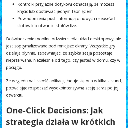
Kontrolki przyjazne dotykowi oznaczają, że możesz
kręcić lub obstawiać jednym tapnięciem.
Powiadomienia push informują o nowych release’ach
slotów lub otwarciu stołów live.
Doświadczenie mobilne odzwierciedla układ desktopowy, ale
jest zoptymalizowane pod mniejsze ekrany. Wszystkie gry
działają płynnie, zapewniając, że szybka sesja pozostaje
nieprzerwana, niezależnie od tego, czy jesteś w domu, czy w
pociągu.
Ze względu na lekkość aplikacji, ładuje się ona w kilka sekund,
pozwalając rozpocząć wysokointensywną sesję zaraz po jej
otwarciu.
One‑Click Decisions: Jak
strategia działa w krótkich