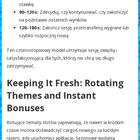
stawkę.
90–120 s:
Zdecyduj, czy kontynuować, czy zakończyć
na podstawie ostatnich wyników.
120–180 s:
Zakończ sesję; przetransferuj wygrane lub
szybko rozpocznij nową.
Ten czterostopniowy model utrzymuje sesję zwięzłą i
satysfakcjonującą dla tych, którzy nie chcą się długo
zatrzymywać.
Keeping It Fresh: Rotating
Themes and Instant
Bonuses
Rotujące tematy slotów zapewniają, że nawet w krótkim
czasie można doświadczyć czegoś nowego za każdym
razem, gdy uruchomisz aplikację. Sezonowe wydania