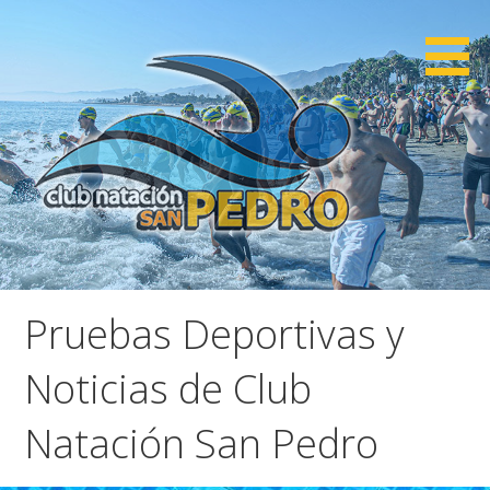
Saltar
al
contenido
CNSP
Club Natación San Pedro
Pruebas Deportivas y
Noticias de Club
Natación San Pedro