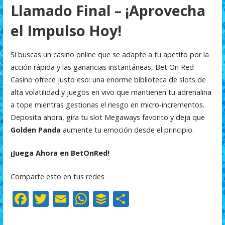
Llamado Final – ¡Aprovecha
el Impulso Hoy!
Si buscas un casino online que se adapte a tu apetito por la
acción rápida y las ganancias instantáneas, Bet On Red
Casino ofrece justo eso: una enorme biblioteca de slots de
alta volatilidad y juegos en vivo que mantienen tu adrenalina
a tope mientras gestionas el riesgo en micro‑incrementos.
Deposita ahora, gira tu slot Megaways favorito y deja que
Golden Panda
aumente tu emoción desde el principio.
¡Juega Ahora en BetOnRed!
Comparte esto en tus redes
F
T
E
W
B
C
ac
w
m
h
uf
o