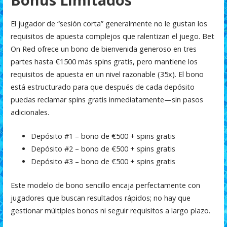
El jugador de “sesión corta” generalmente no le gustan los
requisitos de apuesta complejos que ralentizan el juego. Bet
On Red ofrece un bono de bienvenida generoso en tres
partes hasta €1500 más spins gratis, pero mantiene los
requisitos de apuesta en un nivel razonable (35x). El bono
está estructurado para que después de cada depósito
puedas reclamar spins gratis inmediatamente—sin pasos
adicionales.
Depósito #1 – bono de €500 + spins gratis
Depósito #2 – bono de €500 + spins gratis
Depósito #3 – bono de €500 + spins gratis
Este modelo de bono sencillo encaja perfectamente con
jugadores que buscan resultados rápidos; no hay que
gestionar múltiples bonos ni seguir requisitos a largo plazo.