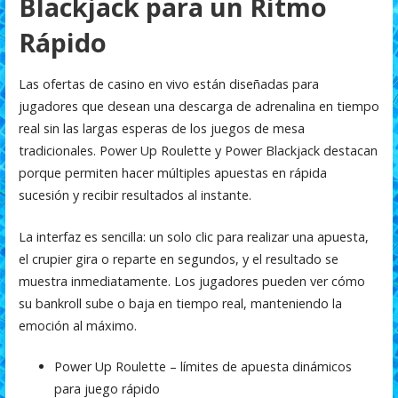
Blackjack para un Ritmo
Rápido
Las ofertas de casino en vivo están diseñadas para
jugadores que desean una descarga de adrenalina en tiempo
real sin las largas esperas de los juegos de mesa
tradicionales. Power Up Roulette y Power Blackjack destacan
porque permiten hacer múltiples apuestas en rápida
sucesión y recibir resultados al instante.
La interfaz es sencilla: un solo clic para realizar una apuesta,
el crupier gira o reparte en segundos, y el resultado se
muestra inmediatamente. Los jugadores pueden ver cómo
su bankroll sube o baja en tiempo real, manteniendo la
emoción al máximo.
Power Up Roulette – límites de apuesta dinámicos
para juego rápido