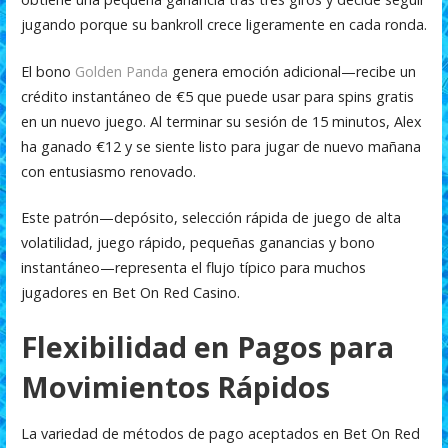
jugando porque su bankroll crece ligeramente en cada ronda.
El bono
Golden Panda
genera emoción adicional—recibe un
crédito instantáneo de €5 que puede usar para spins gratis
en un nuevo juego. Al terminar su sesión de 15 minutos, Alex
ha ganado €12 y se siente listo para jugar de nuevo mañana
con entusiasmo renovado.
Este patrón—depósito, selección rápida de juego de alta
volatilidad, juego rápido, pequeñas ganancias y bono
instantáneo—representa el flujo típico para muchos
jugadores en Bet On Red Casino.
Flexibilidad en Pagos para
Movimientos Rápidos
La variedad de métodos de pago aceptados en Bet On Red