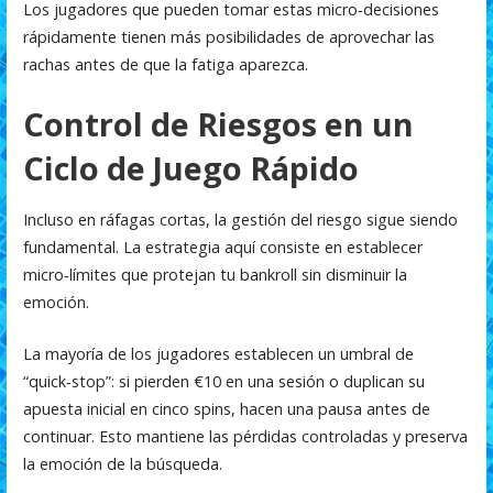
Los jugadores que pueden tomar estas micro‑decisiones
rápidamente tienen más posibilidades de aprovechar las
rachas antes de que la fatiga aparezca.
Control de Riesgos en un
Ciclo de Juego Rápido
Incluso en ráfagas cortas, la gestión del riesgo sigue siendo
fundamental. La estrategia aquí consiste en establecer
micro‑límites que protejan tu bankroll sin disminuir la
emoción.
La mayoría de los jugadores establecen un umbral de
“quick‑stop”: si pierden €10 en una sesión o duplican su
apuesta inicial en cinco spins, hacen una pausa antes de
continuar. Esto mantiene las pérdidas controladas y preserva
la emoción de la búsqueda.