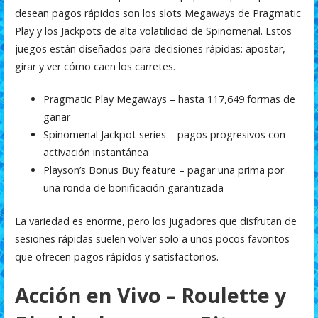
desean pagos rápidos son los slots Megaways de Pragmatic
Play y los Jackpots de alta volatilidad de Spinomenal. Estos
juegos están diseñados para decisiones rápidas: apostar,
girar y ver cómo caen los carretes.
Pragmatic Play Megaways – hasta 117,649 formas de
ganar
Spinomenal Jackpot series – pagos progresivos con
activación instantánea
Playson’s Bonus Buy feature – pagar una prima por
una ronda de bonificación garantizada
La variedad es enorme, pero los jugadores que disfrutan de
sesiones rápidas suelen volver solo a unos pocos favoritos
que ofrecen pagos rápidos y satisfactorios.
Acción en Vivo – Roulette y