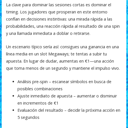
La clave para dominar las sesiones cortas es dominar el
timing. Los jugadores que prosperan en este entorno
confían en decisiones instintivas: una mirada rápida a las
probabilidades, una reacción rápida al resultado de una spin
y una llamada inmediata a doblar o retirarse.
Un escenario típico sería así: consigues una ganancia en una
línea media en un slot Megaways; te tentas a subir tu
apuesta. En lugar de dudar, aumentas en €1—una acción
que toma menos de un segundo y mantiene el impulso vivo.
Análisis pre‑spin – escanear símbolos en busca de
posibles combinaciones
Ajuste inmediato de apuesta – aumentar o disminuir
en incrementos de €1
Evaluación del resultado – decidir la próxima acción en
5 segundos