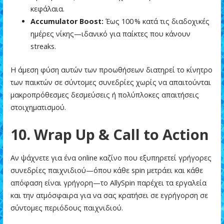
κεφάλαια.
Accumulator Boost:
Έως 100 % κατά τις διαδοχικές
ημέρες νίκης—ιδανικό για παίκτες που κάνουν
streaks.
Η άμεση φύση αυτών των προωθήσεων διατηρεί το κίνητρο
των παικτών σε σύντομες συνεδρίες χωρίς να απαιτούνται
μακροπρόθεσμες δεσμεύσεις ή πολύπλοκες απαιτήσεις
στοιχηματισμού.
10. Wrap Up & Call to Action
Αν ψάχνετε για ένα online καζίνο που εξυπηρετεί γρήγορες
συνεδρίες παιχνιδιού—όπου κάθε spin μετράει και κάθε
απόφαση είναι γρήγορη—το AllySpin παρέχει τα εργαλεία
και την ατμόσφαιρα για να σας κρατήσει σε εγρήγορση σε
σύντομες περιόδους παιχνιδιού.