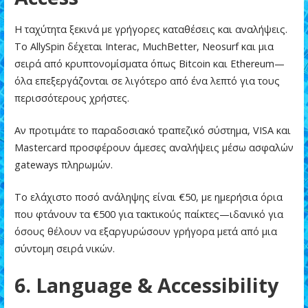
Η ταχύτητα ξεκινά με γρήγορες καταθέσεις και αναλήψεις.
Το AllySpin δέχεται Interac, MuchBetter, Neosurf και μια
σειρά από κρυπτονομίσματα όπως Bitcoin και Ethereum—
όλα επεξεργάζονται σε λιγότερο από ένα λεπτό για τους
περισσότερους χρήστες.
Αν προτιμάτε το παραδοσιακό τραπεζικό σύστημα, VISA και
Mastercard προσφέρουν άμεσες αναλήψεις μέσω ασφαλών
gateways πληρωμών.
Το ελάχιστο ποσό ανάληψης είναι €50, με ημερήσια όρια
που φτάνουν τα €500 για τακτικούς παίκτες—ιδανικό για
όσους θέλουν να εξαργυρώσουν γρήγορα μετά από μια
σύντομη σειρά νικών.
6. Language & Accessibility