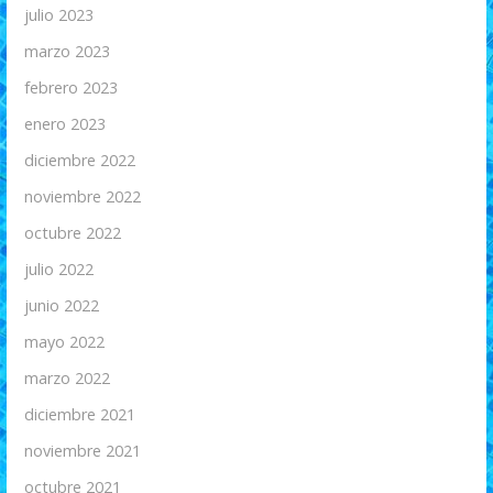
julio 2023
marzo 2023
febrero 2023
enero 2023
diciembre 2022
noviembre 2022
octubre 2022
julio 2022
junio 2022
mayo 2022
marzo 2022
diciembre 2021
noviembre 2021
octubre 2021