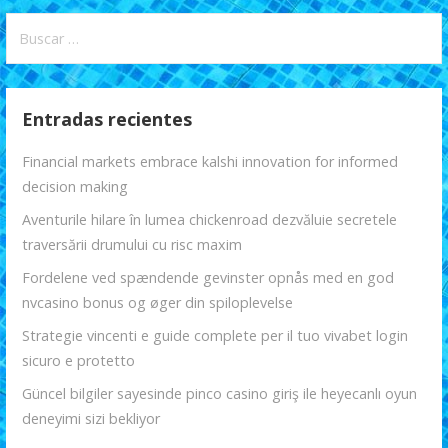
entradas
Buscar:
Entradas recientes
Financial markets embrace kalshi innovation for informed
decision making
Aventurile hilare în lumea chickenroad dezvăluie secretele
traversării drumului cu risc maxim
Fordelene ved spændende gevinster opnås med en god
nvcasino bonus og øger din spiloplevelse
Strategie vincenti e guide complete per il tuo vivabet login
sicuro e protetto
Güncel bilgiler sayesinde pinco casino giriş ile heyecanlı oyun
deneyimi sizi bekliyor