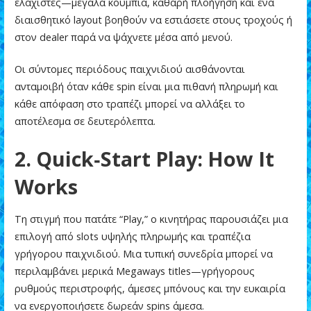
ελάχιστες—μεγάλα κουμπιά, καθαρή πλοήγηση και ένα
διαισθητικό layout βοηθούν να εστιάσετε στους τροχούς ή
στον dealer παρά να ψάχνετε μέσα από μενού.
Οι σύντομες περιόδους παιχνιδιού αισθάνονται
ανταμοιβή όταν κάθε spin είναι μια πιθανή πληρωμή και
κάθε απόφαση στο τραπέζι μπορεί να αλλάξει το
αποτέλεσμα σε δευτερόλεπτα.
2. Quick‑Start Play: How It
Works
Τη στιγμή που πατάτε “Play,” ο κινητήρας παρουσιάζει μια
επιλογή από slots υψηλής πληρωμής και τραπέζια
γρήγορου παιχνιδιού. Μια τυπική συνεδρία μπορεί να
περιλαμβάνει μερικά Megaways titles—γρήγορους
ρυθμούς περιστροφής, άμεσες μπόνους και την ευκαιρία
να ενεργοποιήσετε δωρεάν spins άμεσα.