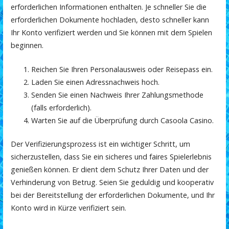
erforderlichen Informationen enthalten. Je schneller Sie die
erforderlichen Dokumente hochladen, desto schneller kann
Ihr Konto verifiziert werden und Sie können mit dem Spielen
beginnen.
Reichen Sie Ihren Personalausweis oder Reisepass ein.
Laden Sie einen Adressnachweis hoch.
Senden Sie einen Nachweis Ihrer Zahlungsmethode
(falls erforderlich).
Warten Sie auf die Überprüfung durch Casoola Casino.
Der Verifizierungsprozess ist ein wichtiger Schritt, um
sicherzustellen, dass Sie ein sicheres und faires Spielerlebnis
genießen können. Er dient dem Schutz Ihrer Daten und der
Verhinderung von Betrug. Seien Sie geduldig und kooperativ
bei der Bereitstellung der erforderlichen Dokumente, und Ihr
Konto wird in Kürze verifiziert sein.