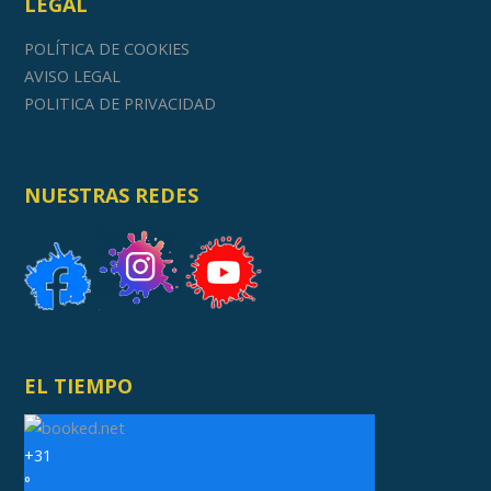
LEGAL
POLÍTICA DE COOKIES
AVISO LEGAL
POLITICA DE PRIVACIDAD
NUESTRAS REDES
EL TIEMPO
+
31
°