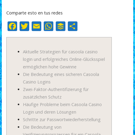
Comparte esto en tus redes
F
T
E
W
B
C
ac
w
m
h
uf
o
e
itt
ai
at
f
m
b
er
l
s
er
p
Aktuelle Strategien für casoola casino
login und erfolgreiches Online-Glücksspiel
o
A
ar
ermöglichen hohe Gewinne
o
p
ti
Die Bedeutung eines sicheren Casoola
k
p
r
Casino Logins
Zwei-Faktor-Authentifizierung für
zusätzlichen Schutz
Häufige Probleme beim Casoola Casino
Login und deren Lösungen
Schritte zur Passwortwiederherstellung
Die Bedeutung von
Verifizierungsprozessen für ein Casoola