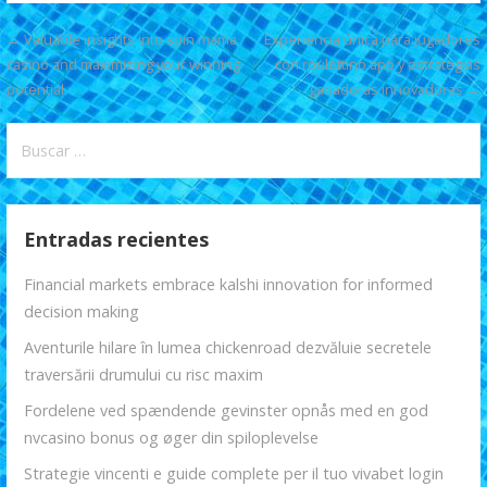
o
A
ar
Navegación
← Valuable insights into spin mama
Experiencia única para jugadores
o
p
ti
casino and maximizing your winning
con roulettino app y estrategias
de
potential
ganadoras innovadoras →
k
p
r
entradas
Buscar:
Entradas recientes
Financial markets embrace kalshi innovation for informed
decision making
Aventurile hilare în lumea chickenroad dezvăluie secretele
traversării drumului cu risc maxim
Fordelene ved spændende gevinster opnås med en god
nvcasino bonus og øger din spiloplevelse
Strategie vincenti e guide complete per il tuo vivabet login