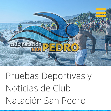
Saltar
al
contenido
CNSP
Club Natación San Pedro
Pruebas Deportivas y
Noticias de Club
Natación San Pedro