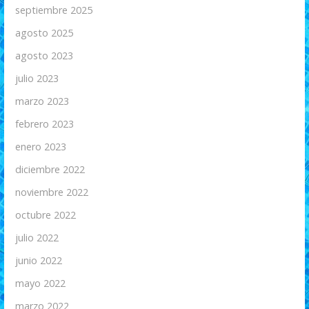
septiembre 2025
agosto 2025
agosto 2023
julio 2023
marzo 2023
febrero 2023
enero 2023
diciembre 2022
noviembre 2022
octubre 2022
julio 2022
junio 2022
mayo 2022
marzo 2022