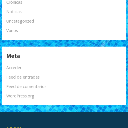
Crónicas
Noticias
Uncategorized
Varios
Meta
Acceder
Feed de entradas
Feed de comentarios
WordPress.org