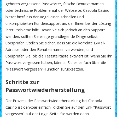
gehören vergessene Passwörter, falsche Benutzernamen
oder technische Probleme auf der Webseite. Casoola Casino
bietet hierfür in der Regel einen schnellen und
unkomplizierten Kundensupport an, der Ihnen bei der Lösung
Ihrer Probleme hilft. Bevor Sie sich jedoch an den Support
wenden, sollten Sie einige grundlegende Dinge selbst
überprüfen. Stellen Sie sicher, dass Sie die korrekte E-Mail-
Adresse oder den Benutzernamen verwenden, und
überprüfen Sie, ob die Feststelltaste aktiviert ist. Wenn Sie Ihr
Passwort vergessen haben, können Sie es einfach über die
"Passwort vergessen"-Funktion zurücksetzen.
Schritte zur
Passwortwiederherstellung
Der Prozess der Passwortwiederherstellung bei Casoola
Casino ist denkbar einfach. Klicken Sie auf den Link "Passwort
vergessen" auf der Login-Seite. Sie werden dann