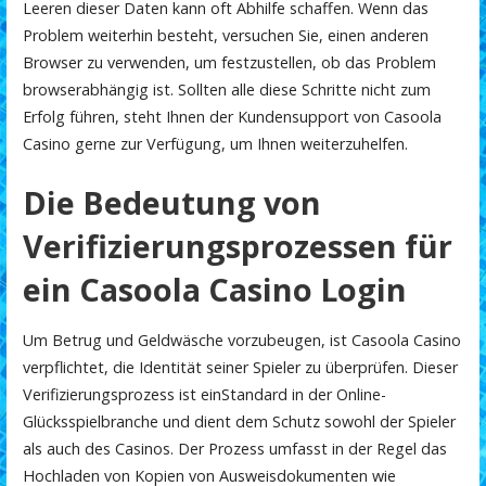
Leeren dieser Daten kann oft Abhilfe schaffen. Wenn das
Problem weiterhin besteht, versuchen Sie, einen anderen
Browser zu verwenden, um festzustellen, ob das Problem
browserabhängig ist. Sollten alle diese Schritte nicht zum
Erfolg führen, steht Ihnen der Kundensupport von Casoola
Casino gerne zur Verfügung, um Ihnen weiterzuhelfen.
Die Bedeutung von
Verifizierungsprozessen für
ein Casoola Casino Login
Um Betrug und Geldwäsche vorzubeugen, ist Casoola Casino
verpflichtet, die Identität seiner Spieler zu überprüfen. Dieser
Verifizierungsprozess ist einStandard in der Online-
Glücksspielbranche und dient dem Schutz sowohl der Spieler
als auch des Casinos. Der Prozess umfasst in der Regel das
Hochladen von Kopien von Ausweisdokumenten wie