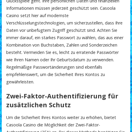
Glücksspiele geht. Ihre persönlichen Daten und finanziellen
Informationen müssen jederzeit geschützt sein. Casoola
Casino setzt hier auf modernste
Verschlüsselungstechnologien, um sicherzustellen, dass Ihre
Daten vor unbefugtem Zugriff geschützt sind. Achten Sie
immer darauf, ein starkes Passwort zu wählen, das aus einer
Kombination von Buchstaben, Zahlen und Sonderzeichen
besteht. Vermeiden Sie es, leicht zu erratende Passwörter
wie Ihren Namen oder Ihr Geburtsdatum zu verwenden.
Regelmäßige Passwortänderungen sind ebenfalls
empfehlenswert, um die Sicherheit Ihres Kontos zu
gewährleisten.
Zwei-Faktor-Authentifizierung für
zusätzlichen Schutz
Um die Sicherheit Ihres Kontos weiter zu erhöhen, bietet
Casoola Casino die Möglichkeit der Zwei-Faktor-