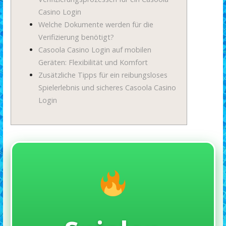
Casino Login
Welche Dokumente werden für die
Verifizierung benötigt?
Casoola Casino Login auf mobilen
Geräten: Flexibilität und Komfort
Zusätzliche Tipps für ein reibungsloses
Spielerlebnis und sicheres Casoola Casino
Login