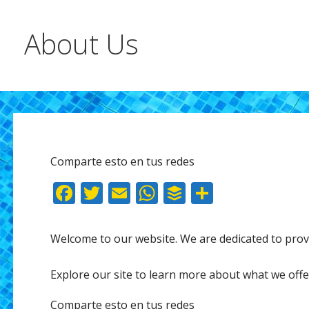
About Us
Comparte esto en tus redes
F
T
E
W
B
C
ac
w
m
h
uf
o
e
itt
ai
at
f
m
Welcome to our website. We are dedicated to provi
b
er
l
s
er
p
o
A
ar
Explore our site to learn more about what we offe
o
p
ti
Comparte esto en tus redes