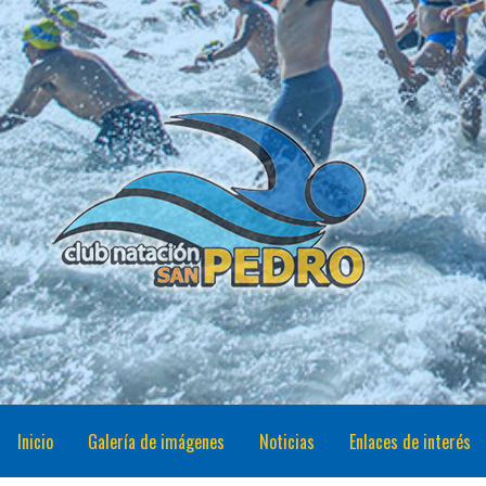
Saltar
al
contenido
CNSP
Club Natación San Pedro
Inicio
Galería de imágenes
Noticias
Enlaces de interés