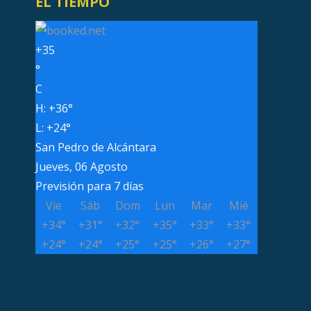
EL TIEMPO
+
35
°
C
H:
+
36°
L:
+
24°
San Pedro de Alcántara
Jueves, 06 Agosto
Previsión para 7 días
Vie
Sáb
Dom
Lun
Mar
Mié
+
34°
+
31°
+
32°
+
35°
+
33°
+
33°
+
24°
+
24°
+
25°
+
25°
+
26°
+
27°