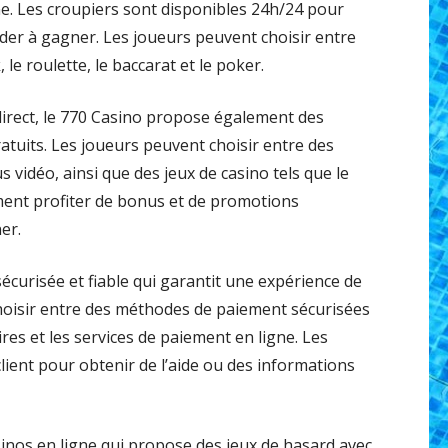
gne. Les croupiers sont disponibles 24h/24 pour
der à gagner. Les joueurs peuvent choisir entre
 le roulette, le baccarat et le poker.
direct, le 770 Casino propose également des
atuits. Les joueurs peuvent choisir entre des
vidéo, ainsi que des jeux de casino tels que le
ment profiter de bonus et de promotions
er.
écurisée et fiable qui garantit une expérience de
hoisir entre des méthodes de paiement sécurisées
aires et les services de paiement en ligne. Les
ient pour obtenir de l’aide ou des informations
sinos en ligne qui propose des jeux de hasard avec