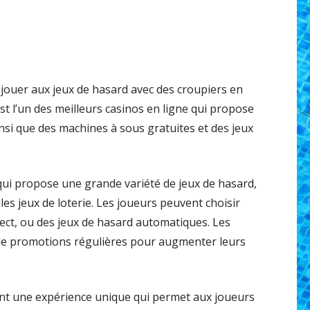
jouer aux jeux de hasard avec des croupiers en
st l’un des meilleurs casinos en ligne qui propose
insi que des machines à sous gratuites et des jeux
qui propose une grande variété de jeux de hasard,
 les jeux de loterie. Les joueurs peuvent choisir
rect, ou des jeux de hasard automatiques. Les
de promotions régulières pour augmenter leurs
ont une expérience unique qui permet aux joueurs