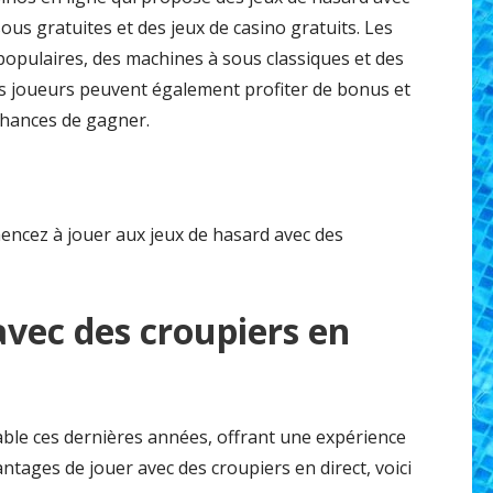
ous gratuites et des jeux de casino gratuits. Les
populaires, des machines à sous classiques et des
 Les joueurs peuvent également profiter de bonus et
hances de gagner.
mencez à jouer aux jeux de hasard avec des
avec des croupiers en
able ces dernières années, offrant une expérience
tages de jouer avec des croupiers en direct, voici