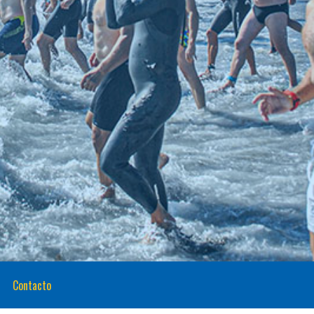
Contacto