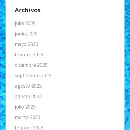
Archivos
julio 2026
junio 2026
mayo 2026
febrero 2026
diciembre 2025
septiembre 2025
agosto 2025
agosto 2023
julio 2023
marzo 2023
febrero 2023