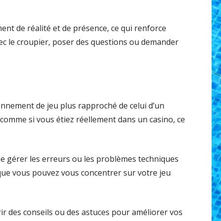
ent de réalité et de présence, ce qui renforce
avec le croupier, poser des questions ou demander
onnement de jeu plus rapproché de celui d’un
 comme si vous étiez réellement dans un casino, ce
de gérer les erreurs ou les problèmes techniques
e que vous pouvez vous concentrer sur votre jeu
rir des conseils ou des astuces pour améliorer vos