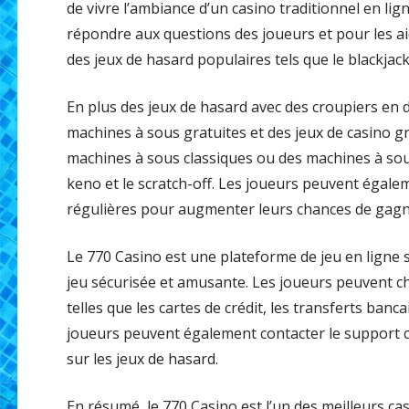
de vivre l’ambiance d’un casino traditionnel en li
répondre aux questions des joueurs et pour les ai
des jeux de hasard populaires tels que le blackjack,
En plus des jeux de hasard avec des croupiers en 
machines à sous gratuites et des jeux de casino gr
machines à sous classiques ou des machines à sous 
keno et le scratch-off. Les joueurs peuvent égale
régulières pour augmenter leurs chances de gagn
Le 770 Casino est une plateforme de jeu en ligne s
jeu sécurisée et amusante. Les joueurs peuvent c
telles que les cartes de crédit, les transferts banc
joueurs peuvent également contacter le support cl
sur les jeux de hasard.
En résumé, le 770 Casino est l’un des meilleurs ca