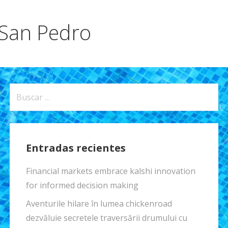
 San Pedro
Buscar:
Entradas recientes
Financial markets embrace kalshi innovation
for informed decision making
Aventurile hilare în lumea chickenroad
dezvăluie secretele traversării drumului cu