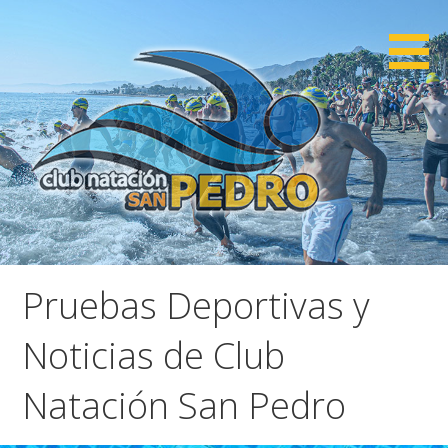
Saltar
al
contenido
CNSP
Club Natación San Pedro
Pruebas Deportivas y
Noticias de Club
Natación San Pedro