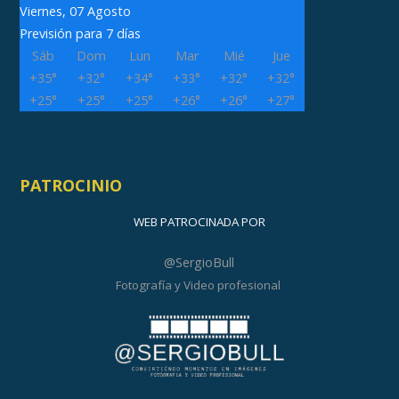
Viernes, 07 Agosto
Previsión para 7 días
Sáb
Dom
Lun
Mar
Mié
Jue
+
35°
+
32°
+
34°
+
33°
+
32°
+
32°
+
25°
+
25°
+
25°
+
26°
+
26°
+
27°
PATROCINIO
WEB PATROCINADA POR
@SergioBull
Fotografía y Video profesional