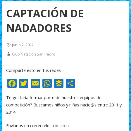
CAPTACIÓN DE
NADADORES
junio 2, 2022
Club Natación San Pedro
Comparte esto en tus redes
F
T
E
W
B
C
ac
w
m
h
uf
o
Te gustaría formar parte de nuestros equipos de
e
itt
ai
at
f
m
competición? Buscamos niños y niñas nacid@s entre 2011 y
b
er
l
s
er
p
2014.
o
A
ar
Envíanos un correo electrónico a:
o
p
ti