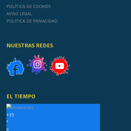
POLÍTICA DE COOKIES
AVISO LEGAL
POLITICA DE PRIVACIDAD
NUESTRAS REDES
EL TIEMPO
+
35
°
C