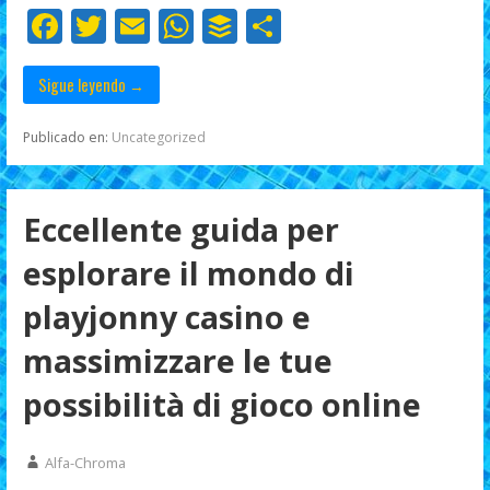
F
T
E
W
B
C
k
p
r
ac
w
m
h
uf
o
e
itt
ai
at
f
m
Sigue leyendo →
b
er
l
s
er
p
Publicado en:
Uncategorized
o
A
ar
o
p
ti
Eccellente guida per
k
p
r
esplorare il mondo di
playjonny casino e
massimizzare le tue
possibilità di gioco online
Alfa-Chroma