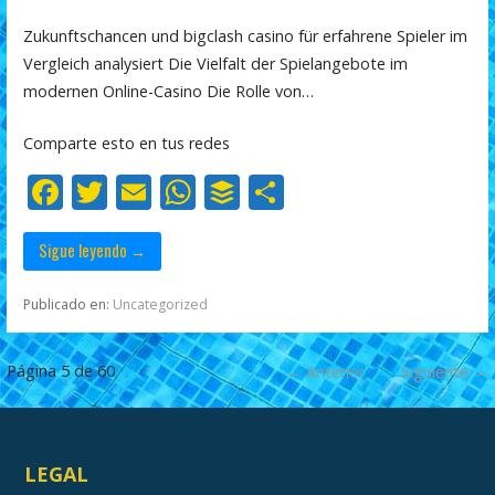
ac
w
m
h
uf
o
Zukunftschancen und bigclash casino für erfahrene Spieler im
e
itt
ai
at
f
m
Vergleich analysiert Die Vielfalt der Spielangebote im
b
er
l
s
er
p
modernen Online-Casino Die Rolle von…
o
A
ar
Comparte esto en tus redes
o
p
ti
F
T
E
W
B
C
k
p
r
ac
w
m
h
uf
o
e
itt
ai
at
f
m
Sigue leyendo →
b
er
l
s
er
p
Publicado en:
Uncategorized
o
A
ar
o
p
ti
Navegación
Página 5 de 60
← Anterior
Siguiente →
k
p
r
por
Entrada
LEGAL