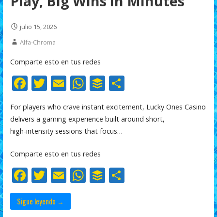
Play, Big Wins in Minutes
julio 15, 2026
Alfa-Chroma
Comparte esto en tus redes
F
T
E
W
B
C
ac
w
m
h
uf
o
For players who crave instant excitement, Lucky Ones Casino
e
itt
ai
at
f
m
delivers a gaming experience built around short,
b
er
l
s
er
p
high‑intensity sessions that focus…
o
A
ar
Comparte esto en tus redes
o
p
ti
F
T
E
W
B
C
k
p
r
ac
w
m
h
uf
o
e
itt
ai
at
f
m
Sigue leyendo →