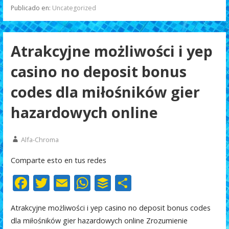
b
er
l
s
er
p
Publicado en:
Uncategorized
o
A
ar
o
p
ti
Atrakcyjne możliwości i yep
k
p
r
casino no deposit bonus
codes dla miłośników gier
hazardowych online
Alfa-Chroma
Comparte esto en tus redes
F
T
E
W
B
C
ac
w
m
h
uf
o
Atrakcyjne możliwości i yep casino no deposit bonus codes
e
itt
ai
at
f
m
dla miłośników gier hazardowych online Zrozumienie