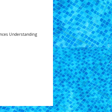
ences Understanding