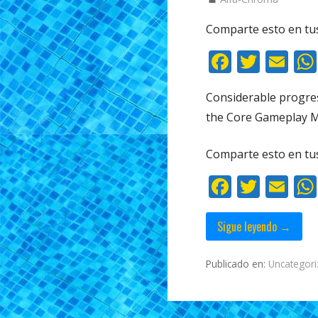
Comparte esto en tu
F
T
E
ac
w
m
Considerable progre
e
itt
ai
the Core Gameplay 
b
er
l
o
Comparte esto en tu
o
F
T
E
k
ac
w
m
e
itt
ai
Sigue leyendo →
b
er
l
Publicado en:
Uncategor
o
o