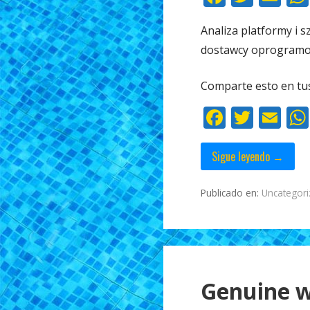
ac
w
m
Analiza platformy i 
e
itt
ai
dostawcy oprogramo
b
er
l
o
Comparte esto en tu
o
F
T
E
k
ac
w
m
e
itt
ai
Sigue leyendo →
b
er
l
Publicado en:
Uncategor
o
o
k
Genuine w