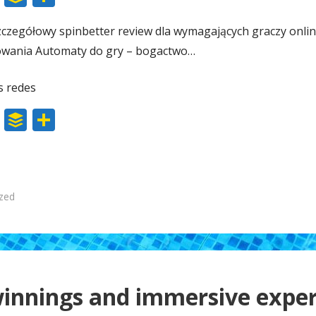
h
uf
o
szczegółowy spinbetter review dla wymagających graczy online
at
f
m
wania Automaty do gry – bogactwo…
s
er
p
A
ar
s redes
p
ti
W
B
C
p
r
h
uf
o
at
f
m
s
er
p
ized
A
ar
p
ti
p
r
innings and immersive exper