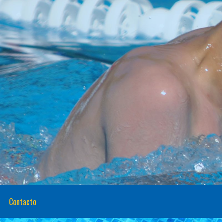
Contacto