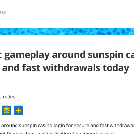
s
er
p
ized
A
ar
p
ti
p
r
t gameplay around sunspin ca
e and fast withdrawals today
s redes
W
B
C
h
uf
o
around sunspin casino login for secure and fast withdrawa
at
f
m
t Registration and Verification The Importance of…