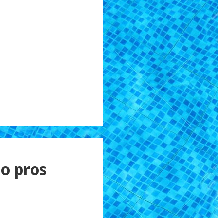
to pros