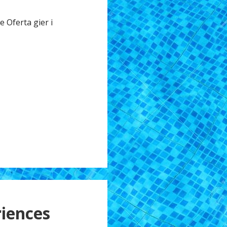
 Oferta gier i
iences