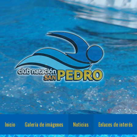
Saltar
al
contenido
CNSP
Club Natación San Pedro
Inicio
Galería de imágenes
Noticias
Enlaces de interés